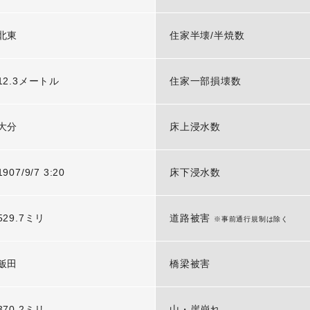
北東
住家半壊/半焼数
12.3メートル
住家一部損壊数
大分
床上浸水数
1907/9/7 3:20
床下浸水数
529.7ミリ
道路被害
※事前通行規制は除く
飯田
橋梁被害
370.2ミリ
山・崖崩れ