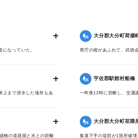
大分郡大分町荷揚町
姿になっていた。
県庁の堀があふれて、武徳
【出典：豊州新報 明治40年
｜固有コード:
00252013
宇佐郡駅館村船橋
床上まで浸水した場所もあ
一昨夜12時に切断し、交通
【出典：豊州新報 明治40年
｜固有コード:
00252007
大分郡大分町荏隈
明磧橋の道路面と水との距離
集落下手の堤防が1箇所破