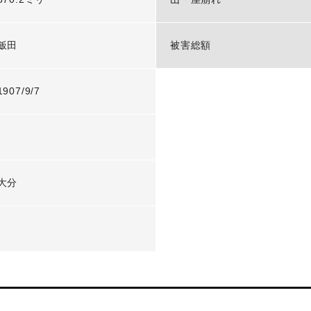
飯田
被害総額
1907/9/7
-
大分
-