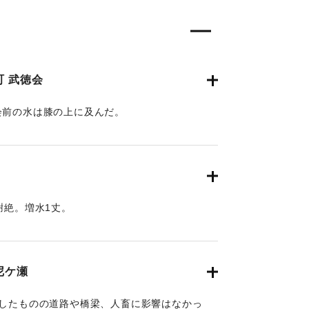
 武徳会
会前の水は膝の上に及んだ。
9月8日3面】
謝絶。増水1丈。
9月8日3面】
尼ケ瀬
壊したものの道路や橋梁、人畜に影響はなかっ