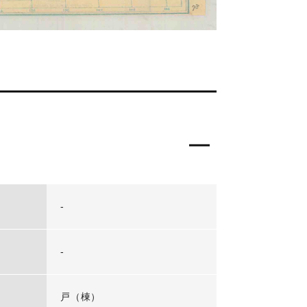
-
-
戸（棟）