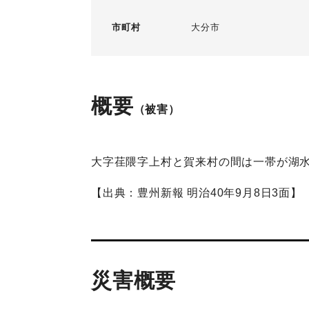
市町村
大分市
概要
（被害）
大字荏隈字上村と賀来村の間は一帯が湖
【出典：豊州新報 明治40年9月8日3面】
災害概要