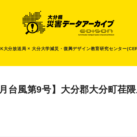
HK大分放送局 × 大分大学減災
・
復興デザイン教育研究センター(CER
9月台風第9号】大分郡大分町荏