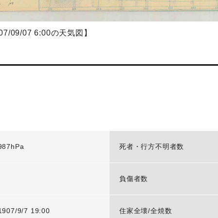
07/09/07 6:00の天気図】
987hPa
死者・行方不明者数
-
負傷者数
1907/9/7 19:00
住家全壊/全焼数