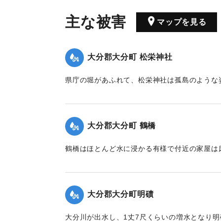
主な被害
マップを見る
大分郡大分町 松栄神社
県庁の堀があふれて、松栄神社は孤島のような
【出典：豊州新報 明治40年9月8日3面】
｜固有コード:
00252012
大分郡大分町 鶴橋
鶴橋はほとんど水に浸かる有様で付近の家屋は
る。
【出典：豊州新報 明治40年9月8日3面】
大分郡大分町明磧
｜固有コード:
00252014
大分川が出水し、1丈7尺くらいの増水となり