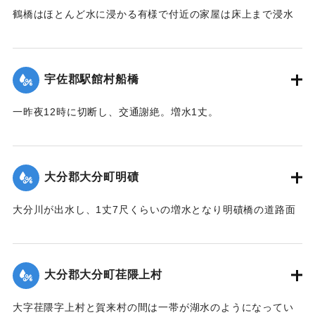
鶴橋はほとんど水に浸かる有様で付近の家屋は床上まで浸水
した場所もある。
【出典：豊州新報 明治40年9月8日3面】
宇佐郡駅館村船橋
｜固有コード:
00252014
一昨夜12時に切断し、交通謝絶。増水1丈。
【出典：豊州新報 明治40年9月8日3面】
｜固有コード:
00252007
大分郡大分町明磧
大分川が出水し、1丈7尺くらいの増水となり明磧橋の道路面
と水との距離はおよそ2尺ほどになった。全字34,5戸はいずれ
も家財を片付けており、明磧橋は危険なため通行ができな
い。
大分郡大分町荏隈上村
また、明磧橋の近くが危険なため永興西部および中部消防組
大字荏隈字上村と賀来村の間は一帯が湖水のようになってい
を繰り出し警戒中（午前9時）