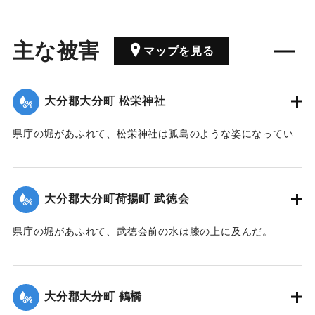
主な被害
マップを見る
大分郡大分町 松栄神社
県庁の堀があふれて、松栄神社は孤島のような姿になってい
た。
【出典：豊州新報 明治40年9月8日3面】
大分郡大分町荷揚町 武徳会
｜固有コード:
00252012
県庁の堀があふれて、武徳会前の水は膝の上に及んだ。
【出典：豊州新報 明治40年9月8日3面】
｜固有コード:
00252013
大分郡大分町 鶴橋