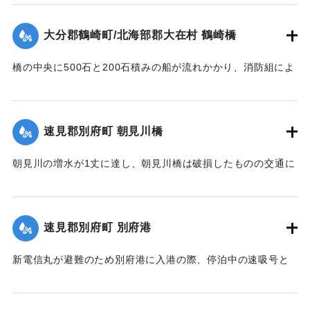
｜固有コード:
00252005
大分郡鶴崎町/北海部郡大在村 鶴崎橋
橋の中央に500石と200石積みの船が流れかかり、消防組によ
って取り壊しを行ったものの、目的を達せず中央部の9間が流
失。増水は1丈1尺におよび、町内浸水の模様。
【出典：豊州新報 明治40年9月8日3面】
速見郡別府町 朝見川橋
｜固有コード:
00252006
朝見川の増水が1丈に達し、朝見川橋は破損したものの交通に
は支障なし。人畜に異状はなかったものの、浸水の箇所があ
った。
【出典：豊州新報 明治40年9月8日3面】
速見郡別府町 別府港
｜固有コード:
00252001
新電信丸が避難のため別府港に入港の際、停泊中の速吸号と
衝突したもの異状はなかった。
【出典：豊州新報 明治40年9月8日3面】