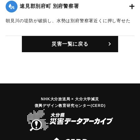
速見郡別府町 別府警察署
｜固有コード:
00252002
朝見川の堤防が破損し、水勢は別府警察署近くに押し寄せた
が、ただちに防御し損害はなかった。
【出典：豊州新報 明治40年9月8日3面】
災害一覧に戻る
｜固有コード:
00252003
NHK大分放送局 × 大分大学減災
復興デザイン教育研究センター(CERD)