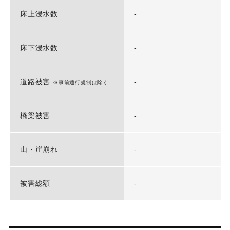
床上浸水数
-
床下浸水数
-
道路被害
-
※事前通行規制は除く
橋梁被害
-
山・崖崩れ
-
被害総額
-