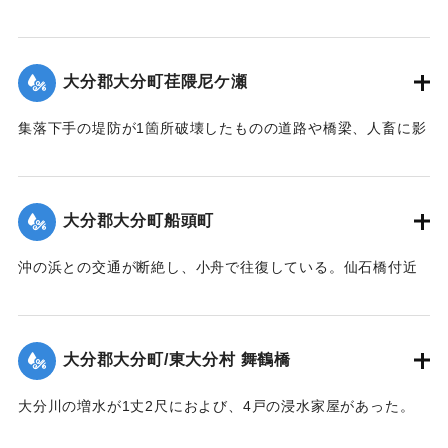
た。
【出典：豊州新報 明治40年9月8日3面】
【出典：豊州新報 明治40年9月8日3面】
大分郡大分町荏隈尼ケ瀬
｜固有コード:
00252008
｜固有コード:
00252009
集落下手の堤防が1箇所破壊したものの道路や橋梁、人畜に影
響はなかった。
【出典：豊州新報 明治40年9月8日3面】
大分郡大分町船頭町
｜固有コード:
00252010
沖の浜との交通が断絶し、小舟で往復している。仙石橋付近
は腰の部分は水に浸かっている。
【出典：豊州新報 明治40年9月8日3面】
大分郡大分町/東大分村 舞鶴橋
｜固有コード:
00252011
大分川の増水が1丈2尺におよび、4戸の浸水家屋があった。
【出典：豊州新報 明治40年9月8日3面】