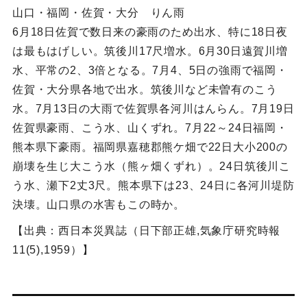
山口・福岡・佐賀・大分 りん雨
6月18日佐賀で数日来の豪雨のため出水、特に18日夜
は最もはげしい。筑後川17尺増水。6月30日遠賀川増
水、平常の2、3倍となる。7月4、5日の強雨で福岡・
佐賀・大分県各地で出水。筑後川など未曽有のこう
水。7月13日の大雨で佐賀県各河川はんらん。7月19日
佐賀県豪雨、こう水、山くずれ。7月22～24日福岡・
熊本県下豪雨。福岡県嘉穂郡熊ケ畑で22日大小200の
崩壊を生じ大こう水（熊ヶ畑くずれ）。24日筑後川こ
う水、瀬下2丈3尺。熊本県下は23、24日に各河川堤防
決壊。山口県の水害もこの時か。
【出典：西日本災異誌（日下部正雄,気象庁研究時報
11(5),1959）】