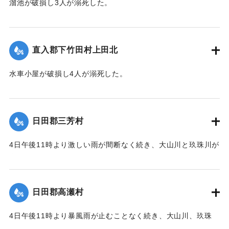
溜池が破損し3人が溺死した。
｜固有コード:
00229520
【出典：官報1820号（1889年7月24日）】
｜固有コード:
00229521
直入郡下竹田村上田北
水車小屋が破損し4人が溺死した。
【出典：官報1820号（1889年7月24日）】
｜固有コード:
00229522
日田郡三芳村
4日午後11時より激しい雨が間断なく続き、大山川と玖珠川が
増水、5日午前10時に三隈川が氾濫、通常より2丈（約6メー
トル）あまりも増水し、特に玖珠川の水量が多く、田畑、堤
防、井堰などの被害がもっとも大きく、字小渕では住宅十数
日田郡高瀬村
軒が流失し、石だらけになりかつての面影はまったく留めな
かった。
4日午後11時より暴風雨が止むことなく続き、大山川、玖珠
川、高瀬川が増水。5日午前10時には水位は2丈6尺（約7.8メ