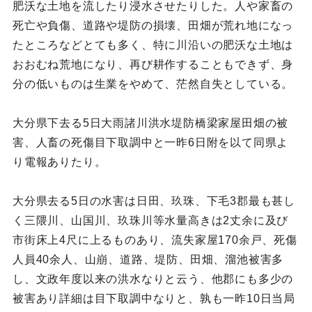
肥沃な土地を流したり浸水させたりした。人や家畜の
死亡や負傷、道路や堤防の損壊、田畑が荒れ地になっ
たところなどとても多く、特に川沿いの肥沃な土地は
おおむね荒地になり、再び耕作することもできず、身
分の低いものは生業をやめて、茫然自失としている。
大分県下去る5日大雨諸川洪水堤防橋梁家屋田畑の被
害、人畜の死傷目下取調中と一昨6日附を以て同県よ
り電報ありたり。
大分県去る5日の水害は日田、玖珠、下毛3郡最も甚し
く三隈川、山国川、玖珠川等水量高きは2丈余に及び
市街床上4尺に上るものあり、流失家屋170余戸、死傷
人員40余人、山崩、道路、堤防、田畑、溜池被害多
し、文政年度以来の洪水なりと云う、他郡にも多少の
被害あり詳細は目下取調中なりと、孰も一昨10日当局