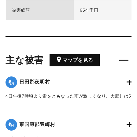
被害総額
654 千円
主な被害
マップを見る
日田郡夜明村
4日午後7時頃より雷をともなった雨が激しくなり、大肥川は5
日午前5時30分に水かさが最大となり、通常よりも3丈（約9
メートル）も高くなった。三隈川は5日の午前10時ごろが最も
水位が高く、通常よりも約5丈（約15メートル）以上にもな
東国東郡豊崎村
り、この2つの川のために受けた影響は少なくなかった。