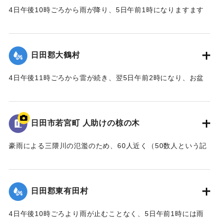
字渡里小字今泉において4か所の山崩れがあり、少なくない被
害を受けた。また本町嘯流亭の川除けを水が越え、市街地は
4日午後10時ごろから雨が降り、5日午前1時になりますます
害があった。
数百の家屋が浸水し、田畑も被害を受けひどい惨状だった。
激しい雨となり、加えて2時ごろから暴風が起き、8時ごろま
で間断なく続いた。山野が崩壊したため、山田川やそのほか
｜固有コード:
00229507
｜固有コード:
00229506
小河川が増水し、住宅や田畑に被害があったが、他の村々に
日田郡大鶴村
比べれば程度はやや軽かった。
4日午後11時ごろから雷が続き、翌5日午前2時になり、お盆
｜固有コード:
00229508
をひっくり返したような激しい雨が4時間降り続き、たいへん
な洪水になった。鶴河内川、鞁川の合流地点が午前6時に満水
となり、普段より1丈8尺（約5.4メートル）水位が上昇。明治
日田市若宮町 人助けの椋の木
20年の水量に比べればおよそ2尺（60センチメートル）低か
ったが、田畑、堤防、道路、橋梁などの被害はかえって前年
豪雨による三隈川の氾濫のため、60人近く（50数人という記
よりもひどかった。
述もある）がこの木に登って助かった。
｜固有コード:
00229509
｜固有コード:
00229501
日田郡東有田村
4日午後10時ごろより雨が止むことなく、5日午前1時には雨