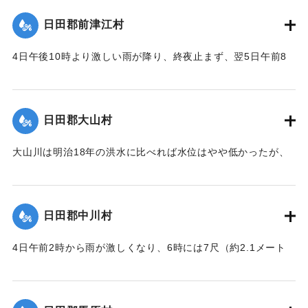
ないほどだった。
め、その上流の大釣、村下の堤防が決壊するやたちまち家屋
｜固有コード:
00229510
日田郡前津江村
を押し流し、田を荒らして、ひどいところでは川や川原のよ
｜固有コード:
00229519
うになって損害はもっとも大きかった。
4日午後10時より激しい雨が降り、終夜止まず、翌5日午前8
時になって雨の勢いが一層激しくなって、山崩れが発生。数
｜固有コード:
00229518
戸が巻き込まれた。谷川があふれ大字柚木との交通が杜絶
し、被害の状況を知る方法がない。
日田郡大山村
｜固有コード:
00229511
大山川は明治18年の洪水に比べれば水位はやや低かったが、
午前7時ごろ赤石川があふれたため、水の勢いが最も激しく、
字中川原の村役場に隣接する住宅などはほとんど大破し、か
つ橋梁などはおおむね流失した。
日田郡中川村
｜固有コード:
00229513
4日午前2時から雨が激しくなり、6時には7尺（約2.1メート
ル）の水位に達し、翌5日の午前4時30分ごろから洪水とな
り、午前7時には水かさが1丈5尺あまり（約4.5メートル）増
え、水の勢いはもっとも激しく家屋や田畑の被害はたいへん