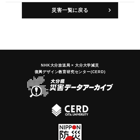
より2丈（約6メートル）増水して、人家、田畑、道路、橋
災害一覧に戻る
梁、堤防など全村にわたり被害を受けないところはなかっ
た。中でも小字藤山は特に被害が大きく、数名が水に流され
死亡した。熊取や羽野がこれに次ぐ被害を受けた。羽野では
山崩れが発生、人家が巻き込まれ数名の圧死者を出した。
｜固有コード:
00229505
NHK大分放送局 × 大分大学減災
復興デザイン教育研究センター(CERD)