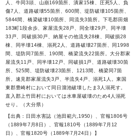
人、牛同3頭、山崩169箇所、潰家15棟、圧死5人、負
傷7人、道路破壊55箇所、600間、堤防破壊105箇所、
5844間、橋梁破壊10箇所、同流失3箇所。下毛郡田畑
183町1段余歩、家屋流失28戸、同全壊29戸、同半壊
33戸、同破損30戸、納屋その他流失28棟、同破損28
棟、同半壊14棟、溺死2人、道路破壊27箇所、同1998
間、堤防同7箇所、190間、橋梁流失22箇所。大分郡家
屋流失11戸、同半壊12戸、同破損1戸、道路破壊30箇
所、525間、堤防破壊23箇所、1213間、橋梁同7箇
所。速見郡家屋流失3戸、半流失4戸、溺死1人。東国
東郡豊崎村において同日溜池破壊したま3人溺死す。
直入郡上竹田村においては水車屋破壊のため4人溺死
せり。（大分県）
【出典：日田水害誌（池田範六,1950）、官報1806号
（1889年7月8日）、官報1810号（1889年7月12
日）、官報1820号（1889年7月24日）】