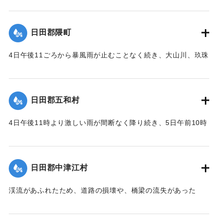
｜固有コード:
00229516
ートル）あまり増え、川沿いの家屋や田畑の被害はたいへん
多く、水に流され死亡した人もあった。
日田郡隈町
｜固有コード:
00229517
4日午後11ごろから暴風雨が止むことなく続き、大山川、玖珠
川が増水し、翌5日の午前10時頃には2丈6尺（約7.8メート
ル）までになり、被害は少なくなかった。大字隈では地上の4
尺（約1.2メートル）に及び、住宅で浸水しない家はなかった
日田郡五和村
といえども、大字庄手大釣村下ノ堤防が決壊したために水量
は数尺減って、わずかに2、3戸及び川岸の地域のほかは大き
4日午後11時より激しい雨が間断なく降り続き、5日午前10時
な被害はなかった。大字竹田の竹田川原は一面浸水し、耕地
ごろ、三隈川の水量が高くなり（水量は隈町に同じ）、串川
だけでなく家屋や寺院などことごとく流失して、無人島のよ
が増水したために大字石井の数カ所の堤防が決壊し、たちま
うになった。小字川原町裏川原は隈より1〜2尺（30〜60）セ
ち数十町歩の田が川原になり、砂漠のような様子になった。
ンチ水かさが高く、特に水の勢いがとても激しく家屋の流失
日田郡中津江村
その下流で花月川、二串川が合流し、大字川下に至り川の幅
や損壊が多く、このとき木に登って難を避けたのが60人あま
員は狭くなるため、水量はほぼ倍（5丈2尺＝約15.6メート
りいた。僧侶1人、俗人1人が水に流され死亡した。大字庄手
渓流があふれたため、道路の損壊や、橋梁の流失があった
ル）になり、26戸のうち18戸を流失。道路や田の損壊、川岸
は大半が三隈川の下流に位置するために、堤防がない場所は
が、ほかの町村に比べれば被害は軽かった。
の上の木が倒れ、地面の石を飛ばすなどその惨状は表現でき
なかったが、水かさが高くなりその勢いが激しくなったた