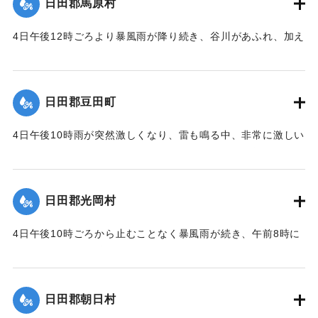
日田郡馬原村
に多かった。水死や圧死があり、特に大字合田の上ノ釣、下
ノ釣、古園がもっとも被害が大きかった。村役場では戸籍名
4日午後12時ごろより暴風雨が降り続き、谷川があふれ、加え
寄帳のほかは書類などすべて流されてしまった。
て玖珠川が大幅に増水し、高い場所では斜面が崩壊しただけ
にとどまったが、川沿いの低地では田畑の被害や住宅の流失
｜固有コード:
00229514
が少なくなく、さらに人間や家畜に死傷者が出た。
日田郡豆田町
｜固有コード:
00229515
4日午後10時雨が突然激しくなり、雷も鳴る中、非常に激しい
雨が間断なく降り続き、午前3時ごろから花月川が増水し始
め、午前5時ごろには満水になり、午前6時ごろが最もひどく
普段より1丈7尺（約5.2メートル）増水。水の勢いは極めて激
日田郡光岡村
しく、一新橋の南、七歩通りが崩壊したと同時に、字片原町
から南豆田の鉄砲場までの間で、堤防が幅7〜8間（約12〜14
4日午後10時ごろから止むことなく暴風雨が続き、午前8時に
メートル）、長さ100間（約180メートル）崩壊した。また大
花月川、二串川が増水し、午前10時に近づき三隈川が溢れた
字北豆田川原町浦手堤防の決壊のため、5尺（約1.5メート
ため水位は普段より3丈（約9メートル）も高くなり、堤防が
ル）床上浸水。市街地は床上3尺から7尺（90センチ〜2.1メ
決壊、田畑に被害を及ぼし、河原にように変わったところも
ートル）あまり浸水した。上流の西有田村の上手堤防が決壊
日田郡朝日村
あり、また住宅の流失や損壊は100あまりを数えた。加えて大
し、水の勢いが激しく数棟の住宅が流失、あるいは損壊の被