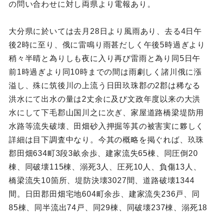
の問い合わせに対し両県より電報あり。
大分県に於いては去月28日より風雨あり、去る4日午
後2時に至り、俄に雷鳴り雨甚だしく午後5時過ぎより
稍々半晴と為りしも夜に入り再び雷雨と為り同5日午
前1時過ぎより同10時までの間は雨劇しく諸川俄に漲
溢し、殊に筑後川の上流う日田玖珠郡の2郡は稀なる
洪水にて出水の量は2丈余に及び文政年度以来の大洪
水にして下毛郡山国川之に次ぎ、家屋道路橋梁堤防用
水路等流失破壊、田畑砂入押掘等其の被害実に夥しく
詳細は目下調査中なり。今其の概略を掲ぐれば、玖珠
郡田畑634町3段3畝余歩、建家流失65棟、同圧倒20
棟、同破壊115棟、溺死3人、圧死10人、負傷13人、
橋梁流失10箇所、堤防決壊3027間、道路破壊1344
間。日田郡田畑宅地604町余歩、建家流失236戸、同
85棟、同半流出74戸、同29棟、同破壊237棟、溺死18