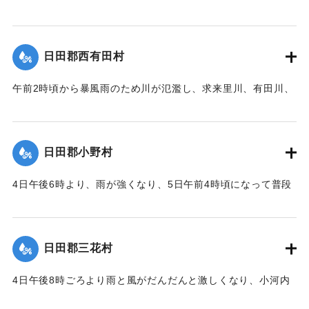
の勢いは増々猛烈になり、午前9時まで降り続いた。午前2時
頃から有田川、及びそのほかの小河川は普段より1丈6尺（約
4.8メートル）増水。川の氾濫による被害は田畑だけでなく、
日田郡西有田村
住宅の浸水にまで及び、田畑や堤防の被害は少なくなかっ
た。特に大字羽田小字月出山は田畑の被害が全体の7%にもな
午前2時頃から暴風雨のため川が氾濫し、求来里川、有田川、
った。
馬尻川の三本は、村の中央でひとつになるため午前7時頃には
普段より2丈（約6メートル）も増水。田畑の浸水はどの程度
｜固有コード:
00229502
かは詳らかではない。特に小字上手、小寒水、石松で被害が
日田郡小野村
大きかった。
4日午後6時より、雨が強くなり、5日午前4時頃になって普段
｜固有コード:
00229503
より1丈8尺（約5.4メートル）にまで増水したが、明治20年
の洪水に比べれば2尺（約60センチメートル）ほど低かったの
で、日田郡の他の町村に比べれば被害は少なかった。
日田郡三花村
｜固有コード:
00229504
4日午後8時ごろより雨と風がだんだんと激しくなり、小河内
川、一ノ瀬川、小野川の三本が午前8時頃に満水になり、普段