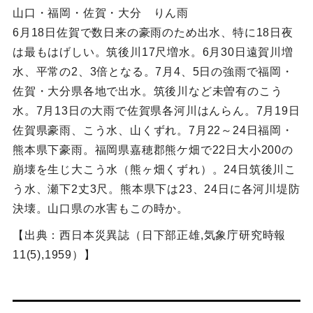
山口・福岡・佐賀・大分 りん雨
6月18日佐賀で数日来の豪雨のため出水、特に18日夜
は最もはげしい。筑後川17尺増水。6月30日遠賀川増
水、平常の2、3倍となる。7月4、5日の強雨で福岡・
佐賀・大分県各地で出水。筑後川など未曽有のこう
水。7月13日の大雨で佐賀県各河川はんらん。7月19日
佐賀県豪雨、こう水、山くずれ。7月22～24日福岡・
熊本県下豪雨。福岡県嘉穂郡熊ケ畑で22日大小200の
崩壊を生じ大こう水（熊ヶ畑くずれ）。24日筑後川こ
う水、瀬下2丈3尺。熊本県下は23、24日に各河川堤防
決壊。山口県の水害もこの時か。
【出典：西日本災異誌（日下部正雄,気象庁研究時報
11(5),1959）】