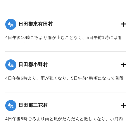
よりもひどかった。
述もある）がこの木に登って助かった。
｜固有コード:
00229509
｜固有コード:
00229501
日田郡東有田村
4日午後10時ごろより雨が止むことなく、5日午前1時には雨
の勢いは増々猛烈になり、午前9時まで降り続いた。午前2時
頃から有田川、及びそのほかの小河川は普段より1丈6尺（約
4.8メートル）増水。川の氾濫による被害は田畑だけでなく、
日田郡小野村
住宅の浸水にまで及び、田畑や堤防の被害は少なくなかっ
た。特に大字羽田小字月出山は田畑の被害が全体の7%にもな
4日午後6時より、雨が強くなり、5日午前4時頃になって普段
った。
より1丈8尺（約5.4メートル）にまで増水したが、明治20年
の洪水に比べれば2尺（約60センチメートル）ほど低かったの
｜固有コード:
00229502
で、日田郡の他の町村に比べれば被害は少なかった。
日田郡三花村
｜固有コード:
00229504
4日午後8時ごろより雨と風がだんだんと激しくなり、小河内
川、一ノ瀬川、小野川の三本が午前8時頃に満水になり、普段