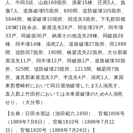
人、牛同3頭、山崩169箇所、潰家15棟、圧死5人、負
傷7人、道路破壊55箇所、600間、堤防破壊105箇所、
5844間、橋梁破壊10箇所、同流失3箇所。下毛郡田畑
183町1段余歩、家屋流失28戸、同全壊29戸、同半壊
33戸、同破損30戸、納屋その他流失28棟、同破損28
棟、同半壊14棟、溺死2人、道路破壊27箇所、同1998
間、堤防同7箇所、190間、橋梁流失22箇所。大分郡家
屋流失11戸、同半壊12戸、同破損1戸、道路破壊30箇
所、525間、堤防破壊23箇所、1213間、橋梁同7箇
所。速見郡家屋流失3戸、半流失4戸、溺死1人。東国
東郡豊崎村において同日溜池破壊したま3人溺死す。
直入郡上竹田村においては水車屋破壊のため4人溺死
せり。（大分県）
【出典：日田水害誌（池田範六,1950）、官報1806号
（1889年7月8日）、官報1810号（1889年7月12
日）、官報1820号（1889年7月24日）】