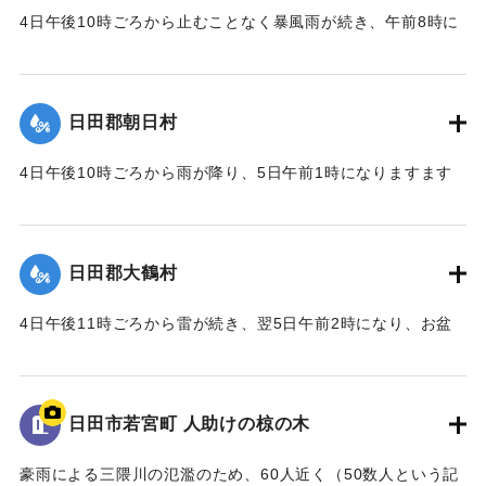
から南豆田の鉄砲場までの間で、堤防が幅7〜8間（約12〜14
4日午後10時ごろから止むことなく暴風雨が続き、午前8時に
メートル）、長さ100間（約180メートル）崩壊した。また大
花月川、二串川が増水し、午前10時に近づき三隈川が溢れた
字北豆田川原町浦手堤防の決壊のため、5尺（約1.5メート
ため水位は普段より3丈（約9メートル）も高くなり、堤防が
ル）床上浸水。市街地は床上3尺から7尺（90センチ〜2.1メ
決壊、田畑に被害を及ぼし、河原にように変わったところも
ートル）あまり浸水した。上流の西有田村の上手堤防が決壊
日田郡朝日村
あり、また住宅の流失や損壊は100あまりを数えた。加えて大
し、水の勢いが激しく数棟の住宅が流失、あるいは損壊の被
字渡里小字今泉において4か所の山崩れがあり、少なくない被
害を受けた。また本町嘯流亭の川除けを水が越え、市街地は
4日午後10時ごろから雨が降り、5日午前1時になりますます
害があった。
数百の家屋が浸水し、田畑も被害を受けひどい惨状だった。
激しい雨となり、加えて2時ごろから暴風が起き、8時ごろま
で間断なく続いた。山野が崩壊したため、山田川やそのほか
｜固有コード:
00229507
｜固有コード:
00229506
小河川が増水し、住宅や田畑に被害があったが、他の村々に
日田郡大鶴村
比べれば程度はやや軽かった。
4日午後11時ごろから雷が続き、翌5日午前2時になり、お盆
｜固有コード:
00229508
をひっくり返したような激しい雨が4時間降り続き、たいへん
な洪水になった。鶴河内川、鞁川の合流地点が午前6時に満水
となり、普段より1丈8尺（約5.4メートル）水位が上昇。明治
日田市若宮町 人助けの椋の木
20年の水量に比べればおよそ2尺（60センチメートル）低か
ったが、田畑、堤防、道路、橋梁などの被害はかえって前年
豪雨による三隈川の氾濫のため、60人近く（50数人という記