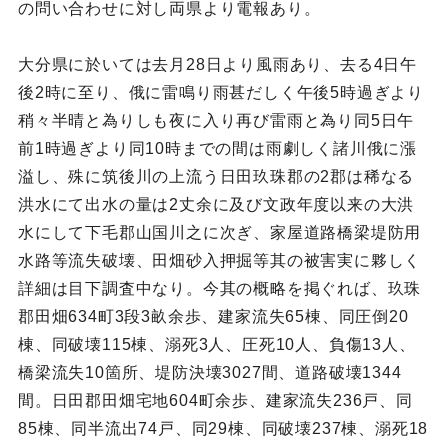
の問い合わせに対し両県より電報あり。
大分県に於いては去月28日より風雨あり、去る4日午
後2時に至り、俄に雷鳴り雨甚だしく午後5時過ぎより
稍々半晴と為りしも夜に入り再び雷雨と為り同5日午
前1時過ぎより同10時までの間は雨劇しく諸川俄に漲
溢し、殊に筑後川の上流う日田玖珠郡の2郡は稀なる
洪水にて出水の量は2丈余に及び文政年度以来の大洪
水にして下毛郡山国川之に次ぎ、家屋道路橋梁堤防用
水路等流失破壊、田畑砂入押掘等其の被害実に夥しく
詳細は目下調査中なり。今其の概略を掲ぐれば、玖珠
郡田畑634町3段3畝余歩、建家流失65棟、同圧倒20
棟、同破壊115棟、溺死3人、圧死10人、負傷13人、
橋梁流失10箇所、堤防決壊3027間、道路破壊1344
間。日田郡田畑宅地604町余歩、建家流失236戸、同
85棟、同半流出74戸、同29棟、同破壊237棟、溺死18