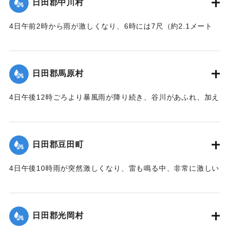
日田郡中川村
｜固有コード:
00229513
4日午前2時から雨が激しくなり、6時には7尺（約2.1メート
ル）の水位に達し、翌5日の午前4時30分ごろから洪水とな
り、午前7時には水かさが1丈5尺あまり（約4.5メートル）増
え、水の勢いはもっとも激しく家屋や田畑の被害はたいへん
日田郡馬原村
に多かった。水死や圧死があり、特に大字合田の上ノ釣、下
ノ釣、古園がもっとも被害が大きかった。村役場では戸籍名
4日午後12時ごろより暴風雨が降り続き、谷川があふれ、加え
寄帳のほかは書類などすべて流されてしまった。
て玖珠川が大幅に増水し、高い場所では斜面が崩壊しただけ
にとどまったが、川沿いの低地では田畑の被害や住宅の流失
｜固有コード:
00229514
が少なくなく、さらに人間や家畜に死傷者が出た。
日田郡豆田町
｜固有コード:
00229515
4日午後10時雨が突然激しくなり、雷も鳴る中、非常に激しい
雨が間断なく降り続き、午前3時ごろから花月川が増水し始
め、午前5時ごろには満水になり、午前6時ごろが最もひどく
普段より1丈7尺（約5.2メートル）増水。水の勢いは極めて激
日田郡光岡村
しく、一新橋の南、七歩通りが崩壊したと同時に、字片原町