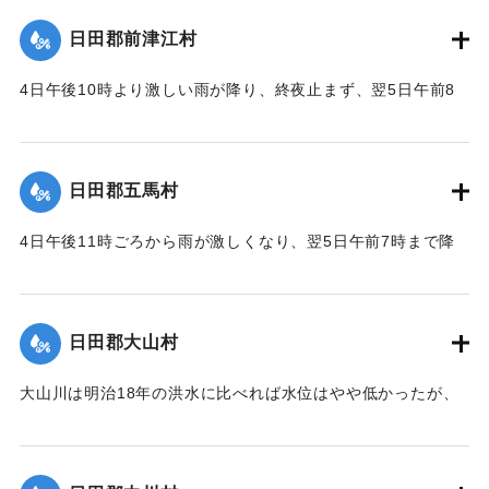
ないほどだった。
め、その上流の大釣、村下の堤防が決壊するやたちまち家屋
｜固有コード:
00229510
日田郡前津江村
を押し流し、田を荒らして、ひどいところでは川や川原のよ
｜固有コード:
00229519
うになって損害はもっとも大きかった。
4日午後10時より激しい雨が降り、終夜止まず、翌5日午前8
時になって雨の勢いが一層激しくなって、山崩れが発生。数
｜固有コード:
00229518
戸が巻き込まれた。谷川があふれ大字柚木との交通が杜絶
し、被害の状況を知る方法がない。
日田郡五馬村
｜固有コード:
00229511
4日午後11時ごろから雨が激しくなり、翌5日午前7時まで降
り続き、午前8時に渓流があふれたため低地は田畑一面が水に
浸かった。人間や家畜に死傷者が出て、被害も少なくなかっ
た。特に大字出口の被害が大きかった。
日田郡大山村
｜固有コード:
00229512
大山川は明治18年の洪水に比べれば水位はやや低かったが、
午前7時ごろ赤石川があふれたため、水の勢いが最も激しく、
字中川原の村役場に隣接する住宅などはほとんど大破し、か
つ橋梁などはおおむね流失した。