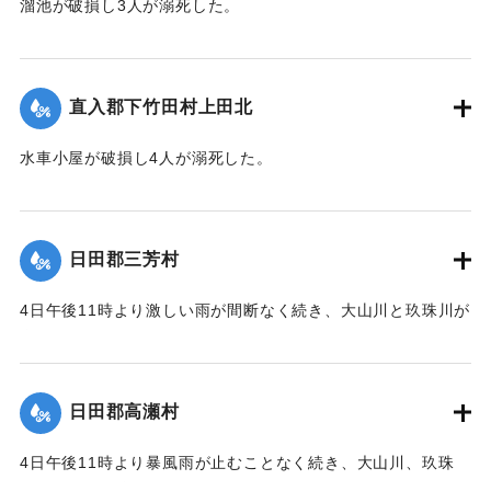
溜池が破損し3人が溺死した。
｜固有コード:
00229520
【出典：官報1820号（1889年7月24日）】
｜固有コード:
00229521
直入郡下竹田村上田北
水車小屋が破損し4人が溺死した。
【出典：官報1820号（1889年7月24日）】
｜固有コード:
00229522
日田郡三芳村
4日午後11時より激しい雨が間断なく続き、大山川と玖珠川が
増水、5日午前10時に三隈川が氾濫、通常より2丈（約6メー
トル）あまりも増水し、特に玖珠川の水量が多く、田畑、堤
防、井堰などの被害がもっとも大きく、字小渕では住宅十数
日田郡高瀬村
軒が流失し、石だらけになりかつての面影はまったく留めな
かった。
4日午後11時より暴風雨が止むことなく続き、大山川、玖珠
川、高瀬川が増水。5日午前10時には水位は2丈6尺（約7.8メ