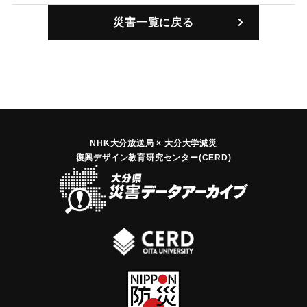
より2丈（約6メートル）増水して、人家、田畑、道路、橋
災害一覧に戻る
梁、堤防など全村にわたり被害を受けないところはなかっ
た。中でも小字藤山は特に被害が大きく、数名が水に流され
死亡した。熊取や羽野がこれに次ぐ被害を受けた。羽野では
山崩れが発生、人家が巻き込まれ数名の圧死者を出した。
｜固有コード:
00229505
NHK大分放送局 × 大分大学減災
復興デザイン教育研究センター(CERD)