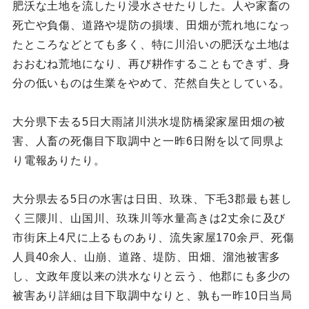
肥沃な土地を流したり浸水させたりした。人や家畜の
死亡や負傷、道路や堤防の損壊、田畑が荒れ地になっ
たところなどとても多く、特に川沿いの肥沃な土地は
おおむね荒地になり、再び耕作することもできず、身
分の低いものは生業をやめて、茫然自失としている。
大分県下去る5日大雨諸川洪水堤防橋梁家屋田畑の被
害、人畜の死傷目下取調中と一昨6日附を以て同県よ
り電報ありたり。
大分県去る5日の水害は日田、玖珠、下毛3郡最も甚し
く三隈川、山国川、玖珠川等水量高きは2丈余に及び
市街床上4尺に上るものあり、流失家屋170余戸、死傷
人員40余人、山崩、道路、堤防、田畑、溜池被害多
し、文政年度以来の洪水なりと云う、他郡にも多少の
被害あり詳細は目下取調中なりと、孰も一昨10日当局