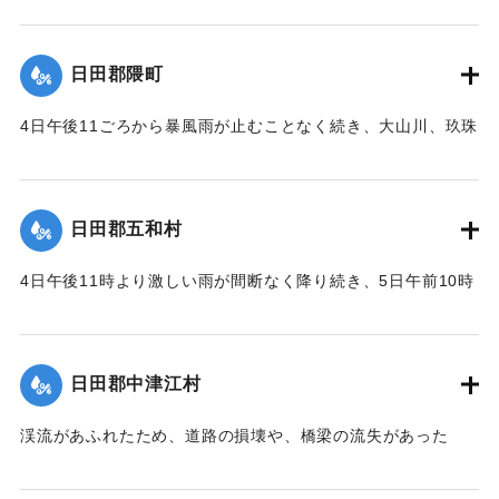
｜固有コード:
00229516
ートル）あまり増え、川沿いの家屋や田畑の被害はたいへん
多く、水に流され死亡した人もあった。
日田郡隈町
｜固有コード:
00229517
4日午後11ごろから暴風雨が止むことなく続き、大山川、玖珠
川が増水し、翌5日の午前10時頃には2丈6尺（約7.8メート
ル）までになり、被害は少なくなかった。大字隈では地上の4
尺（約1.2メートル）に及び、住宅で浸水しない家はなかった
日田郡五和村
といえども、大字庄手大釣村下ノ堤防が決壊したために水量
は数尺減って、わずかに2、3戸及び川岸の地域のほかは大き
4日午後11時より激しい雨が間断なく降り続き、5日午前10時
な被害はなかった。大字竹田の竹田川原は一面浸水し、耕地
ごろ、三隈川の水量が高くなり（水量は隈町に同じ）、串川
だけでなく家屋や寺院などことごとく流失して、無人島のよ
が増水したために大字石井の数カ所の堤防が決壊し、たちま
うになった。小字川原町裏川原は隈より1〜2尺（30〜60）セ
ち数十町歩の田が川原になり、砂漠のような様子になった。
ンチ水かさが高く、特に水の勢いがとても激しく家屋の流失
日田郡中津江村
その下流で花月川、二串川が合流し、大字川下に至り川の幅
や損壊が多く、このとき木に登って難を避けたのが60人あま
員は狭くなるため、水量はほぼ倍（5丈2尺＝約15.6メート
りいた。僧侶1人、俗人1人が水に流され死亡した。大字庄手
渓流があふれたため、道路の損壊や、橋梁の流失があった
ル）になり、26戸のうち18戸を流失。道路や田の損壊、川岸
は大半が三隈川の下流に位置するために、堤防がない場所は
が、ほかの町村に比べれば被害は軽かった。
の上の木が倒れ、地面の石を飛ばすなどその惨状は表現でき
なかったが、水かさが高くなりその勢いが激しくなったた