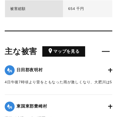
被害総額
654 千円
主な被害
マップを見る
日田郡夜明村
4日午後7時頃より雷をともなった雨が激しくなり、大肥川は5
日午前5時30分に水かさが最大となり、通常よりも3丈（約9
メートル）も高くなった。三隈川は5日の午前10時ごろが最も
水位が高く、通常よりも約5丈（約15メートル）以上にもな
東国東郡豊崎村
り、この2つの川のために受けた影響は少なくなかった。