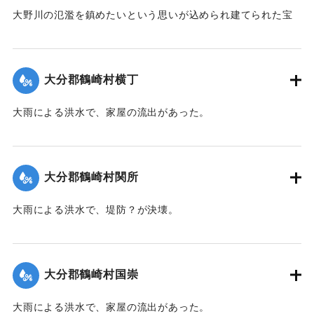
大野川の氾濫を鎮めたいという思いが込められ建てられた宝
塔。経文を一文字ずつ書き込んだ69384個の石が石碑の下に
収められている。「慶応3（1867）年常行村の常仏寺では、
堤防に一字一石の「法華塔」を建立して毎年春秋に堤防が長
大分郡鶴崎村横丁
もちするように祈とうを勤めたいと願い出てこれを許され
た。」
大雨による洪水で、家屋の流出があった。
【碑文内容】
｜固有コード:
00208004
大分市高田地区では、たびたび氾濫や堤防の決壊が発生し、
多くの人が犠牲になってきた。
大分郡鶴崎村関所
特に文久2年（1862）8月11日に発生した洪水では、大野川が
氾濫し、流出家屋307戸、死者36名の被害が発生したが、今
大雨による洪水で、堤防？が決壊。
後そのようなことがないよう、願いを込めて建立されたもの
である。
｜固有コード:
00208005
（大分市防災局防災危機管理課提供）
大分郡鶴崎村国崇
【出典：大分市史編さん委員会（1987）『大分市史 中巻』大
分市】
大雨による洪水で、家屋の流出があった。