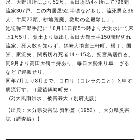
尺、大野川所により52尺、高田堤防4ヶ所にて796間、
流家307戸、この内居屋52,半壊など多し、流死男女36
人、牛馬23頭、耕地荒廃、救助の金殺夥し」。
池辺弥三郎手記に「8月11日夜5つ時より大洪水にて床
上1尺5寸、粟土より堀出し高田大鶴土手150間程切れ
流家、死人数を知らず、鶴崎大損害三軒町、横丁、国
崇、家流失、関所切れ死者14～15名、剱宮鳥居倒る。
同9月より高田大鶴土持あり、毎日大勢集り車、ざる
などで運搬せり。
同年7月より8月まで、コロリ（コレラのこと）と申す
病流行す。（豊後鶴崎町史）
(2)大風雨洪水、被害甚大（別府史談）
【出典：大分県災害誌 資料篇（1952）、大分県災害
誌（調査編）】