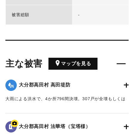
被害総額
-
主な被害
マップを見る
大分郡高田村 高田堤防
大雨による洪水で、4か所796間決壊。307戸が全壊もしくは
流出、そのうち住家は52戸。半壊など多かった。死者36人、
牛馬の死23頭。耕地は荒廃した。
大分郡高田村 法華塔（宝塔様）
｜固有コード:
00208009