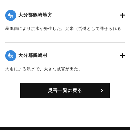
｜固有コード:
00208001
大分郡鶴崎地方
暴風雨により洪水が発生した。足米（労働として課せられる
税を米で払ったもの）585石を支給した。被害が大きかった。
｜固有コード:
00208002
大分郡鶴崎村
大雨による洪水で、大きな被害が出た。
｜固有コード:
00208003
災害一覧に戻る