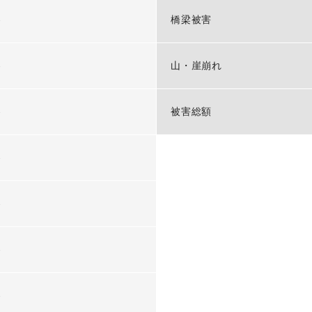
-
橋梁被害
-
山・崖崩れ
-
被害総額
-
-
-
-