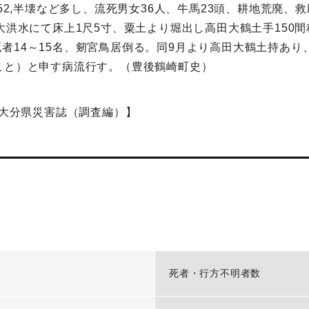
屋52,半壊など多し、流死男女36人、牛馬23頭、耕地荒廃、
り大洪水にて床上1尺5寸、粟土より堀出し高田大鶴土手150
者14～15名、剱宮鳥居倒る。同9月より高田大鶴土持あ
こと）と申す病流行す。（豊後鶴崎町史）
、大分県災害誌（調査編）】
-
死者・行方不明者数