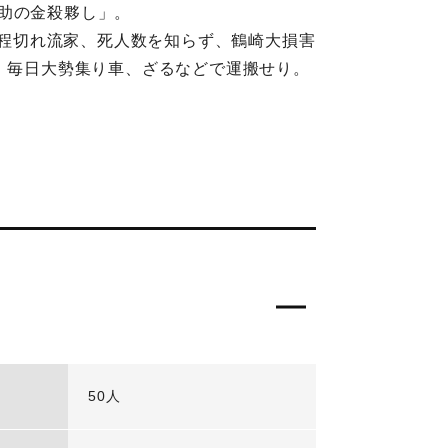
救助の金殺夥し」。
間程切れ流家、死人数を知らず、鶴崎大損害
り、毎日大勢集り車、ざるなどで運搬せり。
50人