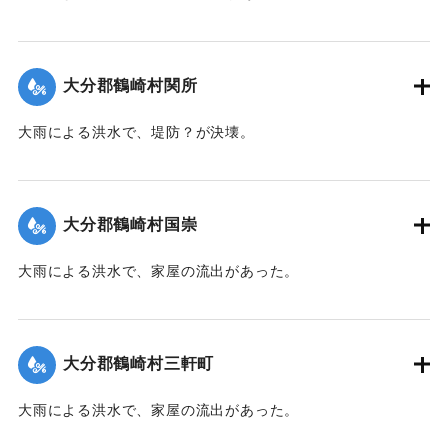
【碑文内容】
｜固有コード:
00208004
大分市高田地区では、たびたび氾濫や堤防の決壊が発生し、
多くの人が犠牲になってきた。
大分郡鶴崎村関所
特に文久2年（1862）8月11日に発生した洪水では、大野川が
氾濫し、流出家屋307戸、死者36名の被害が発生したが、今
大雨による洪水で、堤防？が決壊。
後そのようなことがないよう、願いを込めて建立されたもの
である。
｜固有コード:
00208005
（大分市防災局防災危機管理課提供）
大分郡鶴崎村国崇
【出典：大分市史編さん委員会（1987）『大分市史 中巻』大
分市】
大雨による洪水で、家屋の流出があった。
｜固有コード:
00208011
｜固有コード:
00208006
大分郡鶴崎村三軒町
大雨による洪水で、家屋の流出があった。