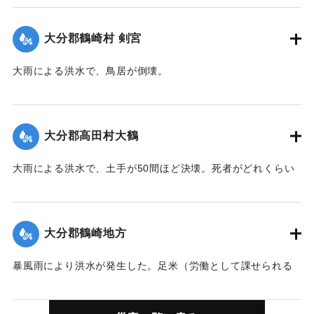
｜固有コード:
00208007
大分郡鶴崎村 剣宮
大雨による洪水で、鳥居が倒壊。
｜固有コード:
00208008
大分郡高田村大鶴
大雨による洪水で、土手が50間ほど決壊。死者がどれくらい
かわからない。
｜固有コード:
00208001
大分郡鶴崎地方
暴風雨により洪水が発生した。足米（労働として課せられる
税を米で払ったもの）585石を支給した。被害が大きかった。