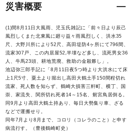
災害概要
(1)閏8月11日大風雨、児玉氏雑記に「前々日より辰己
風烈しくまた北東風に廻り益々雨風烈しく、洪水35
尺、大野川所により52尺、高田堤防4ヶ所にて796間、
流家307戸、この内居屋52,半壊など多し、流死男女36
人、牛馬23頭、耕地荒廃、救助の金殺夥し」。
池辺弥三郎手記に「8月11日夜5つ時より大洪水にて床
上1尺5寸、粟土より堀出し高田大鶴土手150間程切れ
流家、死人数を知らず、鶴崎大損害三軒町、横丁、国
崇、家流失、関所切れ死者14～15名、剱宮鳥居倒る。
同9月より高田大鶴土持あり、毎日大勢集り車、ざる
などで運搬せり。
同年7月より8月まで、コロリ（コレラのこと）と申す
病流行す。（豊後鶴崎町史）