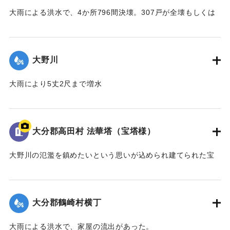
大雨による洪水で、4か所796間決壊。307戸が全壊もしくは
流出、そのうち住家は52戸。半壊など多かった。死者36人、
牛馬の死23頭。耕地は荒廃した。
大野川
｜固有コード:
00208009
大雨により5丈2尺まで増水
｜固有コード:
00208010
大分郡高田村 法華塔（宝塔様）
大野川の氾濫を鎮めたいという思いが込められ建てられた宝
塔。経文を一文字ずつ書き込んだ69384個の石が石碑の下に
収められている。「慶応3（1867）年常行村の常仏寺では、
堤防に一字一石の「法華塔」を建立して毎年春秋に堤防が長
大分郡鶴崎村横丁
もちするように祈とうを勤めたいと願い出てこれを許され
た。」
大雨による洪水で、家屋の流出があった。