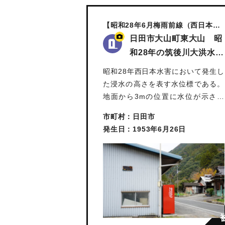
【昭和28年6月梅雨前線（西日本水
害）】
日田市大山町東大山 昭
和28年の筑後川大洪水
水位…
昭和28年西日本水害において発生し
た浸水の高さを表す水位標である。
地面から3mの位置に水位が示され
て…
市町村：日田市
発生日：1953年6月26日