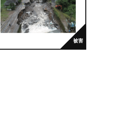
【令和２年７月豪雨】
日田市大山町西大山
土石流が発生した。
市町村：日田市
発生日：2020年7月6日