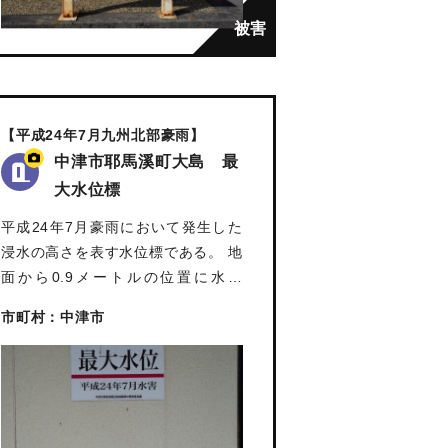
【平成24年7月九州北部豪雨】
中津市耶馬溪町大島 最
大水位標
平成24年7月豪雨において発生した
浸水の高さを表す水位標である。 地
面から0.9メートルの位置に水位
が…
市町村：中津市