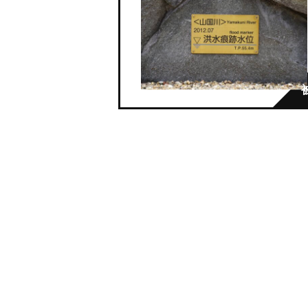
【令和２年７月豪雨】
由布市湯布院町下湯平
花合野川が氾濫した。
市町村：由布市
発生日：2020年7月6日