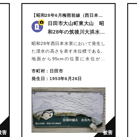
【昭和28年6月梅雨前線（西日本水
害）】
日田市大山町東大山 昭
和28年の筑後川大洪水
水位…
昭和28年西日本水害において発生し
た浸水の高さを表す水位標である。
地面から95cmの位置に水位が示
さ…
市町村：日田市
発生日：1953年6月26日