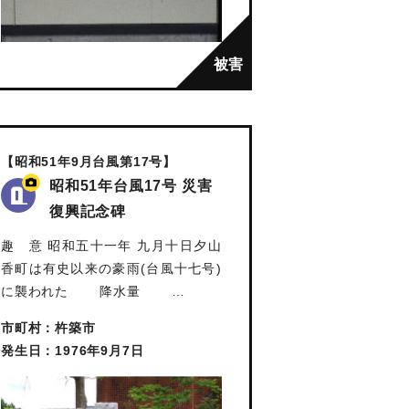
【昭和51年9月台風第17号】
昭和51年台風17号 災害
復興記念碑
趣 意 昭和五十一年 九月十日夕山
香町は有史以来の豪雨(台風十七号)
に襲われた 降水量 …
市町村：杵築市
発生日：1976年9月7日