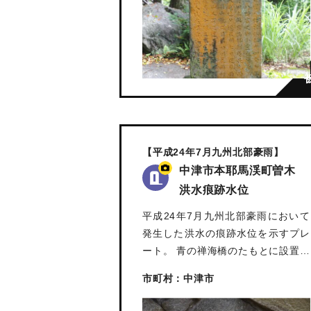
【平成24年7月九州北部豪雨】
中津市本耶馬渓町曽木
洪水痕跡水位
平成24年7月九州北部豪雨において
発生した洪水の痕跡水位を示すプレ
ート。 青の禅海橋のたもとに設置し
て…
市町村：中津市