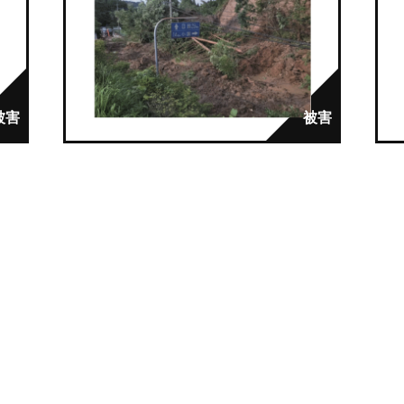
【令和２年７月豪雨】
日田市天瀬町赤岩
土石流が発生し、家屋に被害が出
た。
市町村：日田市
発生日：2020年7月6日