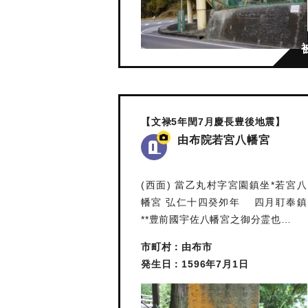
【文禄5年閏7月慶長豊後地震】
由布院若宮八幡宮
(西面) 當乙丸村字宮園鎮坐*若宮八
幡宮 弘仁十四癸夘年 四月耵奉鎮
**豊前國宇佐八幡宮之御分霊也…
市町村：由布市
発生日：1596年7月1日