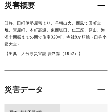
災害概要
臼杵、田町伊勢屋宅より、早朝出火、西風で田町全
焼、畳屋町、本町裏通、東西塩田、仁王座、原山、海
添十間掘までの間で住宅320軒、寺社8が類焼（臼杵小
鑑大全）
【出典：大分県災害誌 資料篇（1952）】
災害データ