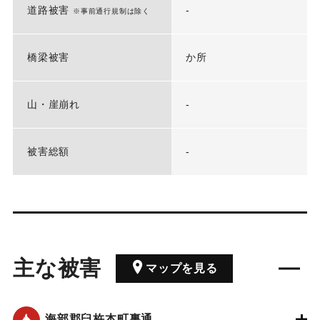
道路被害
-
※事前通行規制は除く
橋梁被害
か所
山・崖崩れ
-
被害総額
-
主な被害
マップを見る
海部郡臼杵本町裏通