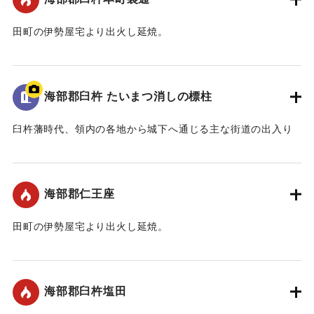
田町の伊勢屋宅より出火し延焼。
｜固有コード:
00109006
海部郡臼杵 たいまつ消しの標柱
臼杵藩時代、領内の各地から城下へ通じる主な街道の出入り
口には「是より城下たいまつ無用」あるいは「是よ
り・・・・・・たいまつ無用」と刻まれた標柱が立てられて
いました。これは、夜間たいまつをかざして城下に入ってく
海部郡仁王座
る者は、誰であろうとこの標柱から先はたいまつを消して入
ってこなければならないということを義務付けるためのもの
田町の伊勢屋宅より出火し延焼。
でした。また、夜間城下を出る場合もこの標柱より先でなけ
ればたいまつはつけられませんでした。この標柱が街道の出
｜固有コード:
00109001
入り口に設置されるようになった原因の一つに火災の予防と
いうことが上げられると思います。破壊を逃れた二基の標柱
海部郡臼杵塩田
だけが市立図書館に移され、ひっそりと庭の片隅に立てられ