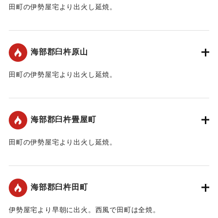
ています。
田町の伊勢屋宅より出火し延焼。
【出典：臼杵市ホームページ「たいまつ消しの標柱」】
｜固有コード:
00109002
｜固有コード:
00109008
海部郡臼杵原山
田町の伊勢屋宅より出火し延焼。
｜固有コード:
00109003
海部郡臼杵畳屋町
田町の伊勢屋宅より出火し延焼。
｜固有コード:
00109004
海部郡臼杵田町
伊勢屋宅より早朝に出火。西風で田町は全焼。