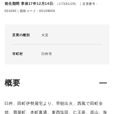
発生期間 享保17年12月14日-
（1733/1/29）
｜災害番号：
001090｜固有コード：00109000
災害の種別
火災
市町村
臼杵市
概要
臼杵、田町伊勢屋宅より、早朝出火、西風で田町全
焼、畳屋町、本町裏通、東西塩田、仁王座、原山、海