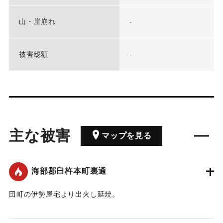
山・崖崩れ
-
被害総額
-
主な被害
マップを見る
海部郡臼杵本町裏通
田町の伊勢屋宅より出火し延焼。
｜固有コード:
00109006