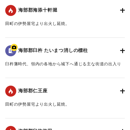
海部郡海添十軒堀
田町の伊勢屋宅より出火し延焼。
｜固有コード:
00109007
海部郡臼杵 たいまつ消しの標柱
臼杵藩時代、領内の各地から城下へ通じる主な街道の出入り
口には「是より城下たいまつ無用」あるいは「是よ
り・・・・・・たいまつ無用」と刻まれた標柱が立てられて
いました。これは、夜間たいまつをかざして城下に入ってく
海部郡仁王座
る者は、誰であろうとこの標柱から先はたいまつを消して入
ってこなければならないということを義務付けるためのもの
田町の伊勢屋宅より出火し延焼。
でした。また、夜間城下を出る場合もこの標柱より先でなけ
ればたいまつはつけられませんでした。この標柱が街道の出
｜固有コード:
00109001
入り口に設置されるようになった原因の一つに火災の予防と
いうことが上げられると思います。破壊を逃れた二基の標柱