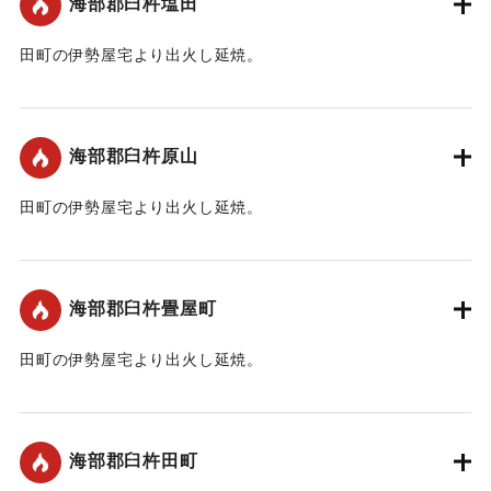
海部郡臼杵塩田
だけが市立図書館に移され、ひっそりと庭の片隅に立てられ
ています。
田町の伊勢屋宅より出火し延焼。
【出典：臼杵市ホームページ「たいまつ消しの標柱」】
｜固有コード:
00109002
｜固有コード:
00109008
海部郡臼杵原山
田町の伊勢屋宅より出火し延焼。
｜固有コード:
00109003
海部郡臼杵畳屋町
田町の伊勢屋宅より出火し延焼。
｜固有コード:
00109004
海部郡臼杵田町