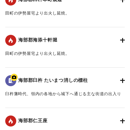
田町の伊勢屋宅より出火し延焼。
｜固有コード:
00109006
海部郡海添十軒堀
田町の伊勢屋宅より出火し延焼。
｜固有コード:
00109007
海部郡臼杵 たいまつ消しの標柱
臼杵藩時代、領内の各地から城下へ通じる主な街道の出入り
口には「是より城下たいまつ無用」あるいは「是よ
り・・・・・・たいまつ無用」と刻まれた標柱が立てられて
いました。これは、夜間たいまつをかざして城下に入ってく
海部郡仁王座
る者は、誰であろうとこの標柱から先はたいまつを消して入