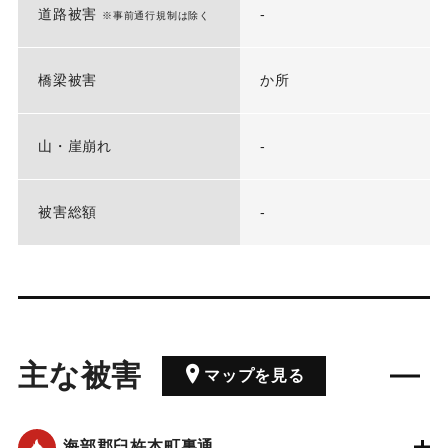
道路被害
-
※事前通行規制は除く
橋梁被害
か所
山・崖崩れ
-
被害総額
-
主な被害
マップを見る
海部郡臼杵本町裏通