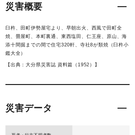
災害概要
臼杵、田町伊勢屋宅より、早朝出火、西風で田町全
焼、畳屋町、本町裏通、東西塩田、仁王座、原山、海
添十間掘までの間で住宅320軒、寺社8が類焼（臼杵小
鑑大全）
【出典：大分県災害誌 資料篇（1952）】
災害データ