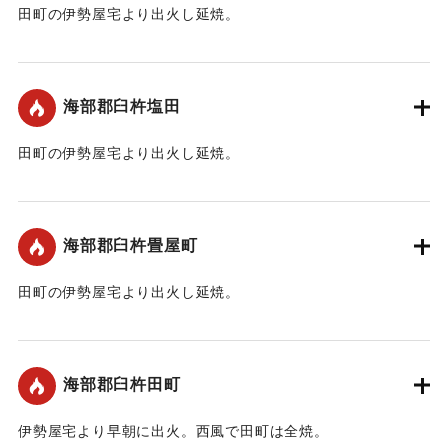
ってこなければならないということを義務付けるためのもの
田町の伊勢屋宅より出火し延焼。
でした。また、夜間城下を出る場合もこの標柱より先でなけ
ればたいまつはつけられませんでした。この標柱が街道の出
｜固有コード:
00109001
入り口に設置されるようになった原因の一つに火災の予防と
いうことが上げられると思います。破壊を逃れた二基の標柱
海部郡臼杵塩田
だけが市立図書館に移され、ひっそりと庭の片隅に立てられ
ています。
田町の伊勢屋宅より出火し延焼。
【出典：臼杵市ホームページ「たいまつ消しの標柱」】
｜固有コード:
00109002
｜固有コード:
00109008
海部郡臼杵畳屋町
田町の伊勢屋宅より出火し延焼。
｜固有コード:
00109004
海部郡臼杵田町
伊勢屋宅より早朝に出火。西風で田町は全焼。