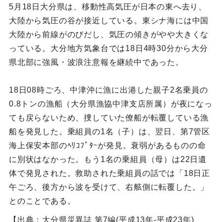
5月18日大分県は、移動性高気圧が日本の東へ去り、
大陸から気圧の谷が接近している。東シナ海には中国
大陸から前線がのびだし、気圧の傾きがやや大きくな
っている。大分地方気象台では18日4時30分から大分
県北部に強風・波浪注意報を継続中であった。
18日08時ごろ、中津沖に漁に出港した親子2名乗員の
0.8トンの漁船（大分県漁協中津支店所属）が夜になっ
ても戻らないため、捜していた僚船が転覆している漁
船を発見した。乗組員の1名（子）は、翌日、第7管区
海上保安本部のﾍﾘｺﾌﾟﾀｰが発見。衰弱があるものの命
に別状はなかった。もう1名の乗組員（母）は22日遺
体で発見された。救助された乗組員の話では「18日正
午ごろ、後方から波を受けて、右舷側に転覆した。」
とのことである。
【出典：大分県災異誌 第7編(平成13年-平成23年)