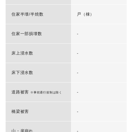
住家半壊/半焼数
戸（棟）
住家一部損壊数
-
床上浸水数
-
床下浸水数
-
道路被害
-
※事前通行規制は除く
橋梁被害
-
山・崖崩れ
-