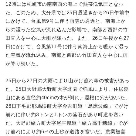
12時には枕崎市の南南西の海上で熱帯低気圧となっ
た。このため、大分県では25日昼過ぎから26日午前中
にかけて、台風第9号に伴う雨雲の通過と、南海上か
らの湿った空気が流れ込んだ影響で、南部と西部の竹
田直入を中心に大雨が降った。また、26日午後から27
日にかけて、台風第11号に伴う南海上から暖かく湿っ
た空気が流れ込み、南部と西部の竹田直入を中心に雨
が降り続いた。
25日から27日の大雨により山がけ崩れ等の被害があっ
た。25日大野郡大野町大字北園で強風により、住居裏
山にある直径約40cmの木が倒れ、屋根に穴があいた。
26日下毛郡耶馬渓町大字金吉町道「島床波線」でがけ
崩れに伴い約3トンと1トンの落石があり町道を塞い
だ。大野郡緒方町大字尾平県道「緒方高千穂線」でが
け崩れにより約6㎥の土砂が道路を塞いだ。農業被害