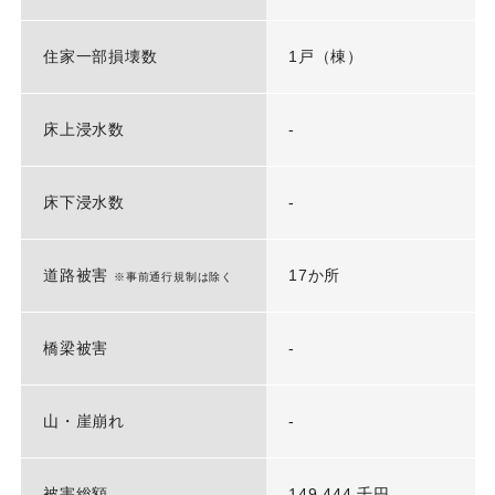
住家一部損壊数
1戸（棟）
床上浸水数
-
床下浸水数
-
道路被害
17か所
※事前通行規制は除く
橋梁被害
-
山・崖崩れ
-
被害総額
149,444 千円