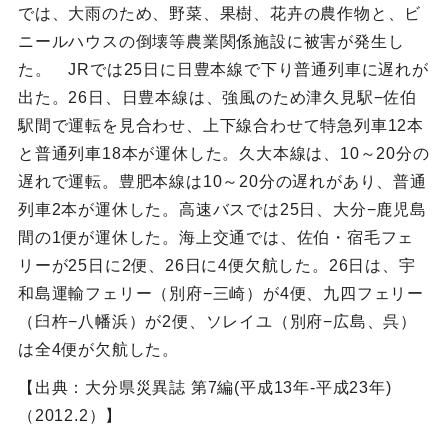
では、大雨のため、野菜、果樹、花卉の農作物と、ビ
ニールハウスの倒壊等農業関係施設に被害が発生し
た。 JRでは25日に日豊本線で下り普通列車に遅れが
出た。26日、日豊本線は、強風のため津久見駅−佐伯
駅間で運転を見合わせ、上下線合わせて特急列車12本
と普通列車18本が運休した。久大本線は、10～20分の
遅れで運転。豊肥本線は10～20分の遅れがあり、普通
列車2本が運休した。高速バスでは25日、大分−鹿児島
間の1便が運休した。海上交通では、佐伯・宿毛フェ
リーが25日に2便、26日に4便欠航した。26日は、宇
和島運輸フェリー（別府−三崎）が4便、九四フェリー
（臼杵−八幡浜）が2便、ソレイユ（別府−広島、呉）
は全4便が欠航した。
【出典：大分県災異誌 第7編(平成13年-平成23年)
（2012.2）】