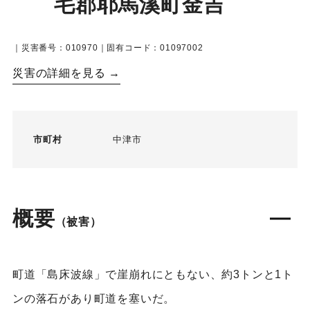
毛郡耶馬溪町金吉
｜災害番号：010970｜固有コード：01097002
災害の詳細を見る →
市町村
中津市
概要
（被害）
町道「島床波線」で崖崩れにともない、約3トンと1ト
ンの落石があり町道を塞いだ。