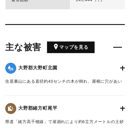
主な被害
マップを見る
大野郡大野町北園
住居裏山にある直径約40センチの木が倒れ、屋根に穴があい
た。
｜固有コード:
01097001
大野郡緒方町尾平
県道「緒方高千穂線」で崖崩れにより約6立方メートルの土砂
が道路を塞いだ。