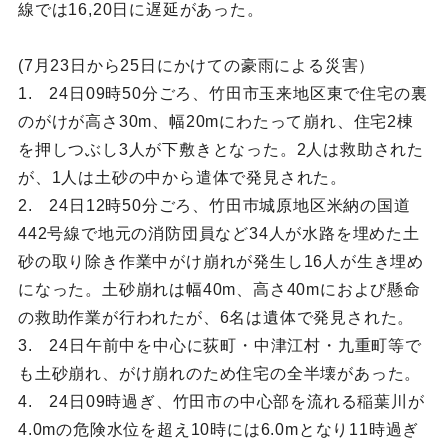
線では16,20日に遅延があった。
(7月23日から25日にかけての豪雨による災害）
1. 24日09時50分ごろ、竹田市玉来地区東で住宅の裏
のがけが高さ30m、幅20mにわたって崩れ、住宅2棟
を押しつぶし3人が下敷きとなった。2人は救助された
が、1人は土砂の中から遣体で発見された。
2. 24日12時50分ごろ、竹田巿城原地区米納の国道
442号線で地元の消防団員など34人が水路を埋めた土
砂の取り除き作業中がけ崩れが発生し16人が生き埋め
になった。土砂崩れは幅40m、高さ40mにおよび懸命
の救助作業が行われたが、6名は遺体で発見された。
3. 24日午前中を中心に荻町・中津江村・九重町等で
も土砂崩れ、がけ崩れのため住宅の全半壊があった。
4. 24日09時過ぎ、竹田市の中心部を流れる稲葉川が
4.0mの危険水位を超え10時には6.0mとなり11時過ぎ