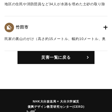
地区の住民や消防団員など34人が水路を埋めた土砂の取り除
き作業を行っている最中、山林が幅35メートル、奥行き20メ
ートルにわたって流出。またたく間に住宅や畜舎3棟を壊し、
16人を土砂に巻き込み、国道まで押し流した。重機などを使
竹田市
い救助作業が行われたが、50代の女性2人、60代の男性3人、
40代の男性1人が遺体で発見された。
民家の裏山のがけ（高さ約15メートル、幅約10メートル、奥
【出典：82.7.24集中豪雨災害の記録（竹田市,1983）】
行き約3メートル)が崩れ、土砂が住宅を直撃、柱を折り炊事
場を埋めた。家に居た家族は逃げ出し無事だった。
｜固有コード:
00927005
災害一覧に戻る
｜固有コード:
00927001
NHK大分放送局 × 大分大学減災
復興デザイン教育研究センター(CERD)