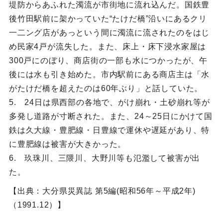
堤防からあふれた濁流が市街地に流れ込んだ。国鉄豊
後竹田駅前に架かっていた“たけだ橋”沿いにあるクリ
一二ング店があっという間に濁流に流されたのをはじ
め民家4戸が流失した。また、床上・床下浸水家屋は
300戸にのぼり、商店街の一部も水につかったが、午
後には水も引き始めた。市内駅前にある商店主は「水
がたけだ橋を超えたのは60年ぶり」と話していた。
5. 24日は県西部の各地で、がけ崩れ・土砂崩れ等が
多発し道路が寸断された。また、24～25日にかけて国
鉄は久大線・豊肥線・日豊線で運休や遅延があり、特
に豊肥線は被害が大きかった。
6. 玖珠川、三隈川、大野川等も氾濫して被害が出
た。
【出典：大分県災異誌 第5編(昭和56年～平成2年)
（1991.12）】