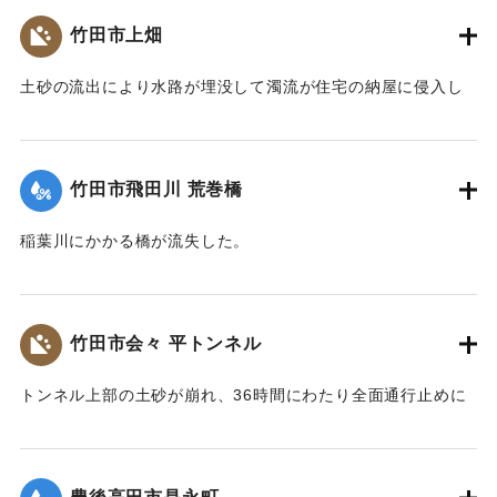
駅前に架かっていた“たけだ橋”沿いにあるクリ一二ング店があ
竹田市上畑
っという間に濁流に流されたのをはじめ、民家4戸が流失し
た。また、床上・床下浸水家屋は300戸にのぼり、商店街の一
土砂の流出により水路が埋没して濁流が住宅の納屋に侵入し
部も水につかったが、午後には水も引き始めた。市内駅前に
てきた。水路の土砂を取り除いている最中、幅10メートル、
ある商店主は「水がたけだ橋を超えたのは60年ぶり」と話し
高さ15メートルにわたり土砂崩れが発生。40代の男性が膝が
ていた。
曲がったまま首まで埋まった。男性は近隣の住民により救出
竹田市飛田川 荒巻橋
された。
｜固有コード:
00927007
【出典：82.7.24集中豪雨災害の記録（竹田市,1983）】
稲葉川にかかる橋が流失した。
【出典：82.7.24集中豪雨災害の記録（竹田市,1983）】
｜固有コード:
00927008
｜固有コード:
00927009
竹田市会々 平トンネル
トンネル上部の土砂が崩れ、36時間にわたり全面通行止めに
なった。
【出典：82.7.24集中豪雨災害の記録（竹田市,1983）】