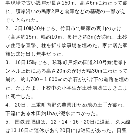
事現場で古い護岸が長さ150m、高さ6mにわたって崩
れ、護岸沿いの民家2戸と倉庫などの基礎の一部がえ
ぐりとられた。
2. 3日10時30分ごろ、竹田市で民家の裏山のがけ
（高さ約15m、幅約10ｍ、奥行き約3m)が崩れ、土砂
が住宅を直撃、柱を折り炊事場を埋めた。家に居た家
族は逃げ出し無事だった。
3. 16日15時ごろ、玖珠町戸畑の国道210号線滝瀬ト
ンネル上部にある高さ20mのがけが幅30mにわたって
崩れ、約1,700～1,800㎥の岩石ががけ下の道路を埋め
た。たまたま、下校中の小学生が土砂崩壊にまきこま
れ死亡した。
4. 20日、三重町向野の農業用ため池の土手が崩れ、
下流にある水田約1haが泥水につかった。
5. 国鉄豊肥線は、12・14・16・20日に遅延、久大線
は13,16日に運休があり20日には遅延があった。日豊