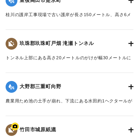
豊後高田市是永町
｜固有コード:
00927010
桂川の護岸工事現場で古い護岸が長さ150メートル、高さ6メ
ートルにわたって崩れ、護岸沿いの民家2戸と倉庫などの基礎
の一部がえぐりとられた。
玖珠郡玖珠町戸畑 滝瀬トンネル
｜固有コード:
00927002
トンネル上部にある高さ20メートルのがけが幅30メートルに
わたって崩れ、約1700～1800立方メートルの岩石ががけ下の
道路を埋めた。たまたま下校中の小学生が、土砂崩壊にまき
こまれ死亡した。
大野郡三重町向野
｜固有コード:
00927003
農業用ため池の土手が崩れ、下流にある水田約1ヘクタールが
泥水につかった。
｜固有コード:
00927004
竹田市城原紙漉