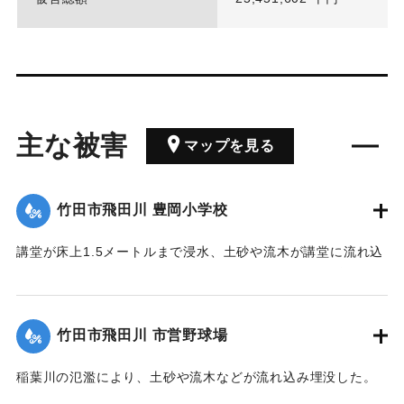
主な被害
マップを見る
竹田市飛田川 豊岡小学校
講堂が床上1.5メートルまで浸水、土砂や流木が講堂に流れ込
みホール全体が浮き上がり使用不能になった。また体育倉庫
や焼却炉が流失、特別教室、管理棟が床上浸水、グラウンド
全面に土砂や流木が流れ込むなどの被害が出た。
竹田市飛田川 市営野球場
【出典：82.7.24集中豪雨災害の記録（竹田市,1983）】
稲葉川の氾濫により、土砂や流木などが流れ込み埋没した。
｜固有コード:
00927011
また防球ネットが倒壊した。