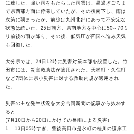
に達した。強い雨をもたらした雨雲は、昼過ぎごろま
で県西部方面に停滞していたが、その後南下し、雨は
次第に弱まったが、前線は九州北部にあって不安定な
状態は続いた。25日朝方、県南地方を中心に50～70ミ
リ前後の雨が降り、その後、低気圧が四国へ進み天気
も回復した。
大分県では、24日12時に災害対策本部を設置した。竹
田市には、災害救助法が適用された。天瀬町・久住町
など7団体に県小災害に対する救助内規が適用され
た。
災害の主な発生状況を大分合同新聞の記事から抜粋す
ると
(7月10日から20日にかけての長雨による災害）
1. 13日05時すぎ、豊後高田市是永町の桂川の護岸工