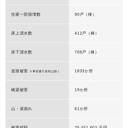
住家一部損壊数
90戸（棟）
床上浸水数
412戸（棟）
床下浸水数
708戸（棟）
道路被害
1833か所
※事前通行規制は除く
橋梁被害
19か所
山・崖崩れ
61か所
被害総額
25,451,602 千円