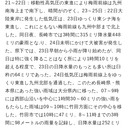
21～22日：移動性高気圧の東進により梅雨前線は九州
南海上まで南下し、晴間がのぞく。23～25日：22日大
陸東岸に発生した低気圧は、23日ゆっくり東シナ海を
東進し、これにともない梅雨前線も九州中部まで北上
した。同日夜、長崎市では3時間に315ミリ降水量448
ミリの豪雨とな.り、24日未明にかけて大被害が発生し
た。県下では、23日早朝から小雨が降り始めたが、同
日は特に強く降ることはなく所により1時間10ミリを
超える程度で、23日の日降水量のもっとも多い所は臼
杵の64ミリであった。24日低気圧は梅雨前線上をゆっ
くり東進し九州北部を通過した。このため長崎県・熊
本県にあった強い雨域は大分県内に移った。07～9時
には西部山沿いを中心に1時間30～60ミリの強い雨を
もたらした雨域は09～10時に竹田方面にその中心を移
した。竹田市では10時に47ミリ、8～11時までの3時
間に98メートルの雨量を記録し、日降水量は252ミリ