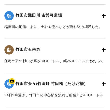
【出典：82.7.24集中豪雨災害の記録（竹田市,1983）】
竹田市飛田川 市営弓道場
｜固有コード:
00927013
稲葉川の氾濫により、土砂や流木などが流れ込み埋没した。
【出典：82.7.24集中豪雨災害の記録（竹田市,1983）】
｜固有コード:
00927014
竹田市玉来東
住宅の裏の杉山が高さ30メートル、幅25メートルにわたって
崩れ、住宅2棟を押しつぶした。家の中にいた3人が生き埋め
になった。1人は自力で脱出し、もう1人は1時間後に救助され
たが、5歳の女の子は午後4時23分に土砂の中から救出された
竹田市会々/竹田町 竹田橋（たけだ橋）
ものの、死亡が確認された。
24日9時過ぎ、竹田市の中心部を流れる稲葉川が4.0メートル
｜固有コード:
00927006
の危険水位を超え、10時には6.0メートルとなり、11時過ぎ
堤防からあふれた濁流が市街地に流れ込んだ。国鉄豊後竹田