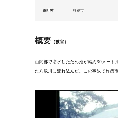
市町村
杵築市
概要
（被害）
山間部で増水したため池が幅約30メート
た八坂川に流れ込んだ。この事故で杵築