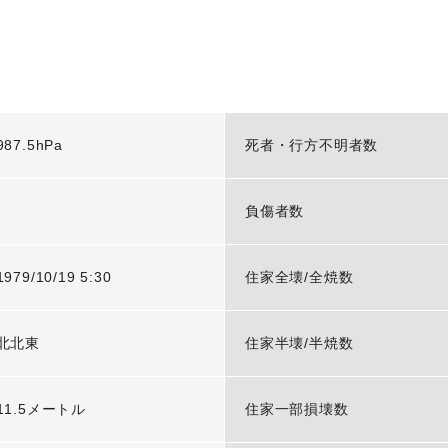
987.5hPa
死者・行方不明者数
-
負傷者数
1979/10/19 5:30
住家全壊/全焼数
北北東
住家半壊/半焼数
11.5メートル
住家一部損壊数