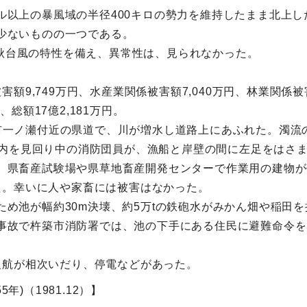
トル以上の暴風域の半径400キロの勢力を維持したまま北上し
は少ないものの一つである。
、秋台風の特性を備え、異常性は、見られなかった。
9,749万円、水産業関係被害額7,040万円、林業関係被害
、総額17億2,181万円。
臼杵市一ノ瀬付近の県道で、川が増水し道路上にあふれた。濁
内を見回り中の消防団員が、漁船と岸壁の間に左足をはさま
荒れ、県畜産試験場や県草地畜産開発センターで作業用の建物
た。幸いに人や家畜には被害はなかった。
たため池が幅約30m決壊、約5万tの鉄砲水がみかん畑や稲
この事故で杵築市消防署では、池の下手にある住民に避難命令
欠航が相次いだり、停電などがあった。
年)（1981.12）】