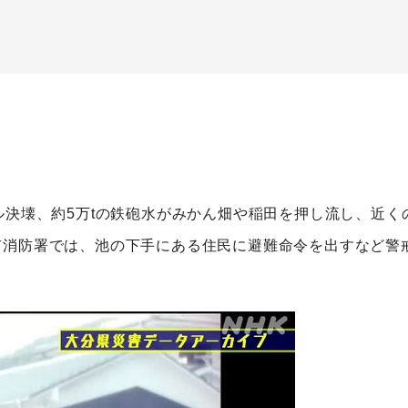
ル決壊、約5万tの鉄砲水がみかん畑や稲田を押し流し、近くの
市消防署では、池の下手にある住民に避難命令を出すなど警