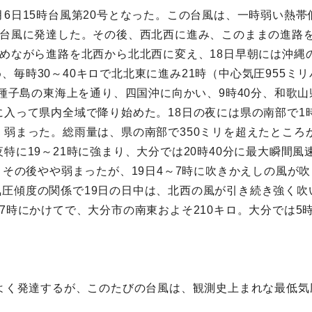
月6日15時台風第20号となった。この台風は、一時弱い熱帯
な台風に発達した。その後、西北西に進み、このままの進路を
弱めながら進路を北西から北北西に変え、18日早朝には沖縄の
、毎時30～40キロで北北東に進み21時（中心気圧955ミ
には種子島の東海上を通り、四国沖に向かい、9時40分、和歌
に入って県内全域で降り始めた。18日の夜には県の南部で1時
、弱まった。総雨量は、県の南部で350ミリを超えたところ
に19～21時に強まり、大分では20時40分に最大瞬間風速
。その後やや弱まったが、19日4～7時に吹きかえしの風が吹き
圧傾度の関係で19日の日中は、北西の風が引き続き強く吹
7時にかけてで、大分市の南東およそ210キロ。大分では5時3
よく発達するが、このたびの台風は、観測史上まれな最低気圧（