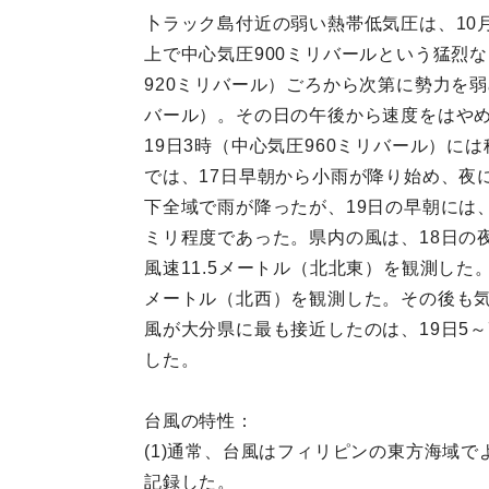
卜ラック島付近の弱い熱帯低気圧は、10
上で中心気圧900ミリバールという猛烈
920ミリバール）ごろから次第に勢力を
バール）。その日の午後から速度をはやめ
19日3時（中心気圧960ミリバール）
では、17日早朝から小雨が降り始め、夜
下全域で雨が降ったが、19日の早朝には
ミリ程度であった。県内の風は、18日の夜特
風速11.5メートル（北北東）を観測した
メートル（北西）を観測した。その後も気
風が大分県に最も接近したのは、19日5～
した。
台風の特性：
(1)通常、台風はフィリピンの東方海域で
記録した。