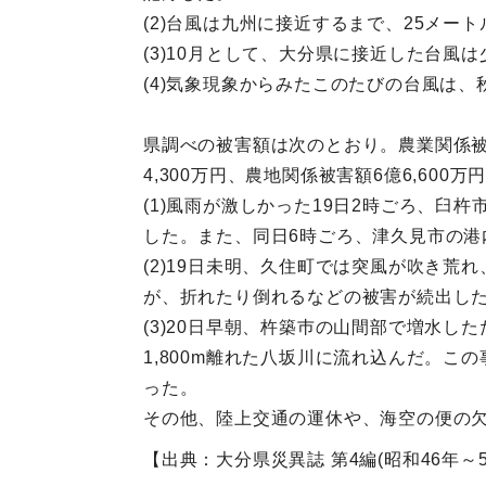
(2)台風は九州に接近するまで、25メー
(3)10月として、大分県に接近した台風
(4)気象現象からみたこのたびの台風は
県調べの被害額は次のとおり。農業関係被害額
4,300万円、農地関係被害額6億6,600万円
(1)風雨が激しかった19日2時ごろ、
した。また、同日6時ごろ、津久見市の港
(2)19日未明、久住町では突風が吹き
が、折れたり倒れるなどの被害が続出し
(3)20日早朝、杵築巿の山間部で増水し
1,800m離れた八坂川に流れ込んだ。
った。
その他、陸上交通の運休や、海空の便の
【出典：大分県災異誌 第4編(昭和46年～55