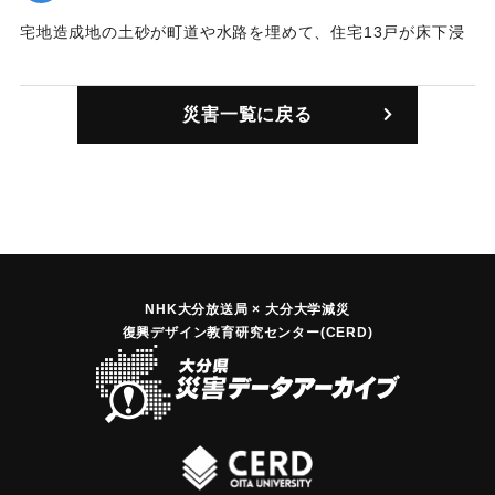
宅地造成地の土砂が町道や水路を埋めて、住宅13戸が床下浸
水した。
｜固有コード:
00821002
災害一覧に戻る
NHK大分放送局 × 大分大学減災
復興デザイン教育研究センター(CERD)