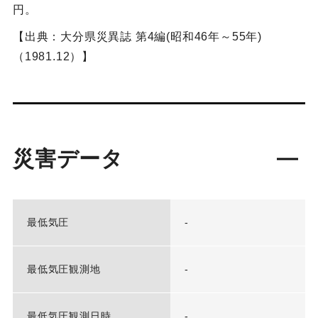
円。
【出典：大分県災異誌 第4編(昭和46年～55年)
（1981.12）】
災害データ
最低気圧
-
最低気圧観測地
-
最低気圧観測日時
-