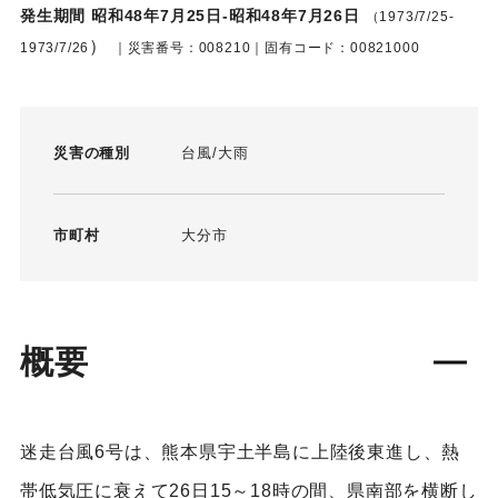
発生期間 昭和48年7月25日-昭和48年7月26日
（1973/7/25-
）
1973/7/26
｜災害番号：008210｜固有コード：00821000
災害の種別
台風
大雨
市町村
大分市
概要
迷走台風6号は、熊本県宇土半島に上陸後東進し、熱
帯低気圧に衰えて26日15～18時の間、県南部を横断し