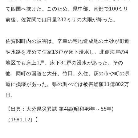
て四国へ抜けた。このため、県中部、南部で100ミリ
前後、佐賀関では日量232ミリの大雨が降った。
佐賀関町内の被害は、辛幸の宅地造成地の土砂が町道
や水路を埋めて住家13戸が床下浸水し、北側海岸の4
地区でも床上1戸、床下31戸の浸水があった。その
他、同町の国道と大分、竹田、久住、荻の市や町の県
道に損壊があった。県の調べでは被害総額11億802万
円。
【出典：大分県災異誌 第4編(昭和46年～55年)
（1981.12）】