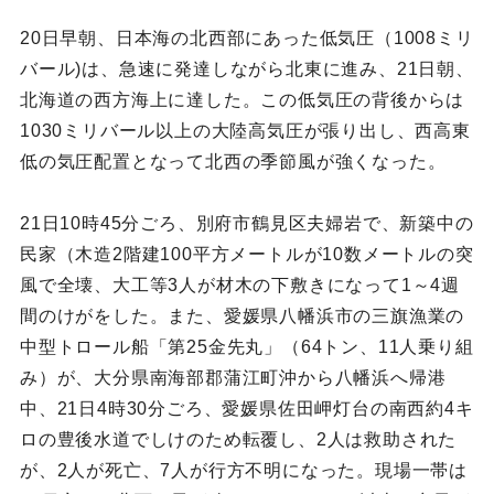
20日早朝、日本海の北西部にあった低気圧（1008ミリ
バール)は、急速に発達しながら北東に進み、21日朝、
北海道の西方海上に達した。この低気圧の背後からは
1030ミリバール以上の大陸高気圧が張り出し、西高東
低の気圧配置となって北西の季節風が強くなった。
21日10時45分ごろ、別府市鶴見区夫婦岩で、新築中の
民家（木造2階建100平方メートルが10数メートルの突
風で全壊、大工等3人が材木の下敷きになって1～4週
間のけがをした。また、愛媛県八幡浜市の三旗漁業の
中型トロール船「第25金先丸」（64トン、11人乗り組
み）が、大分県南海部郡蒲江町沖から八幡浜へ帰港
中、21日4時30分ごろ、愛媛県佐田岬灯台の南西約4キ
ロの豊後水道でしけのため転覆し、2人は救助された
が、2人が死亡、7人が行方不明になった。現場一帯は