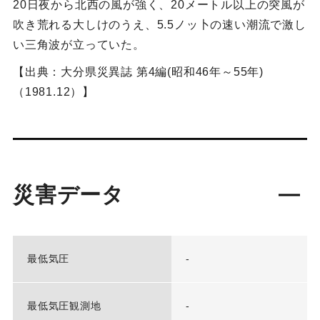
20日夜から北西の風が強く、20メートル以上の突風が
吹き荒れる大しけのうえ、5.5ノッ卜の速い潮流で激し
い三角波が立っていた。
【出典：大分県災異誌 第4編(昭和46年～55年)
（1981.12）】
災害データ
最低気圧
-
最低気圧観測地
-