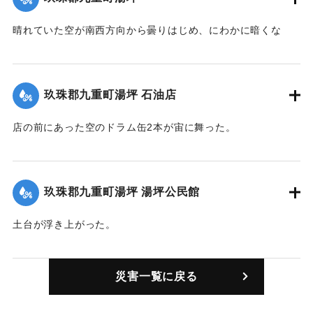
は70〜80メートル先の田んぼに吹き飛んだ。
晴れていた空が南西方向から曇りはじめ、にわかに暗くな
｜固有コード:
00781005
り、突然、ひょうをまじえた雷雨が降ってきた。その直後、
高さ100メートルにおよぶ竜巻が襲来、南から北へ30〜50メ
ートルの幅で2〜3キロメートルの距離を移動、家屋や樹木を
玖珠郡九重町湯坪 石油店
倒し、瓦を吹き上げながら通り過ぎた。また集落北側のキャ
ベツ畑は風で根こそぎ引き抜かれ、電灯線が切断されたため
店の前にあった空のドラム缶2本が宙に舞った。
150世帯の全戸が22時まで停電した。
｜固有コード:
00781001
｜固有コード:
00781006
玖珠郡九重町湯坪 湯坪公民館
土台が浮き上がった。
｜固有コード:
00781003
災害一覧に戻る