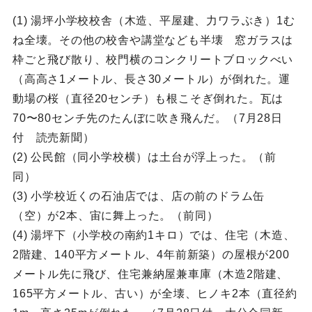
(1) 湯坪小学校校舎（木造、平屋建、力ワラぶき）1む
ね全壊。その他の校舎や講堂なども半壊 窓ガラスは
枠ごと飛び散り、校門横のコンクリートブロックべい
（高高さ1メートル、長さ30メートル）が倒れた。運
動場の桜（直径20センチ）も根こそぎ倒れた。瓦は
70〜80センチ先のたんぼに吹き飛んだ。（7月28日
付 読売新聞）
(2) 公民館（同小学校横）は土台が浮上った。（前
同）
(3) 小学校近くの石油店では、店の前のドラム缶
（空）が2本、宙に舞上った。（前同）
(4) 湯坪下（小学校の南約1キロ）では、住宅（木造、
2階建、140平方メートル、4年前新築）の屋根が200
メートル先に飛び、住宅兼納屋兼車庫（木造2階建、
165平方メートル、古い）が全壊、ヒノキ2本（直径約