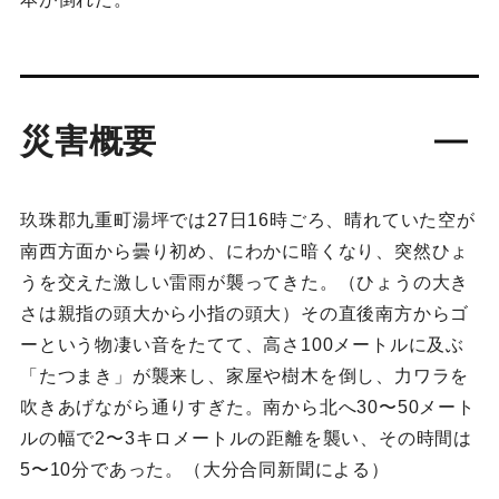
災害概要
玖珠郡九重町湯坪では27日16時ごろ、晴れていた空が
南西方面から曇り初め、にわかに暗くなり、突然ひょ
うを交えた激しい雷雨が襲ってきた。（ひょうの大き
さは親指の頭大から小指の頭大）その直後南方からゴ
ーという物凄い音をたてて、高さ100メートルに及ぶ
「たつまき」が襲来し、家屋や樹木を倒し、力ワラを
吹きあげながら通りすぎた。南から北へ30〜50メート
ルの幅で2〜3キロメートルの距離を襲い、その時間は
5〜10分であった。（大分合同新聞による）