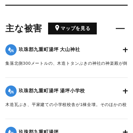
主な被害
マップを見る
玖珠郡九重町湯坪 大山神社
集落北側300メートルの、木造トタンぶきの神社の神楽殿が倒
壊した。
｜固有コード:
00781004
玖珠郡九重町湯坪 湯坪小学校
木造瓦ぶき、平家建ての小学校校舎が1棟全壊。そのほかの校
舎や講堂なども半壊。窓ガラスは枠ごと飛び散り、校門横の
コンクリートブロック塀（高さ1メートル、長さ30メートル）
が倒れた。直径20センチの運動場の桜も根こそぎ倒れた。瓦
玖珠郡九重町湯坪