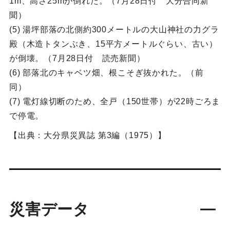
1m、高さ25mが倒れた。（7月28日付 大分合同新
聞）
(5) 湯坪部落の北側約300メートルの大山神社の力グラ
殿（木造トタンぶき、15平方メートルぐらい、古い）
が倒壊。（7月28日付 読売新聞）
(6) 部落北のキャベツ畑、根こそぎ抜かれた。（前
同）
(7) 電灯線切断のため、全戸（150世帯）が22時ごろま
で停電。
【出典：大分県災異誌 第3編（1975）】
災害データ