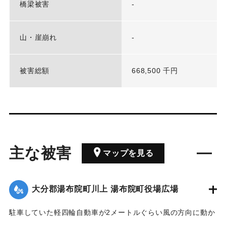
橋梁被害
-
山・崖崩れ
-
被害総額
668,500 千円
主な被害
マップを見る
大分郡湯布院町川上 湯布院町役場広場
駐車していた軽四輪自動車が2メートルぐらい風の方向に動か
された。役場のガラスが5枚破損した。