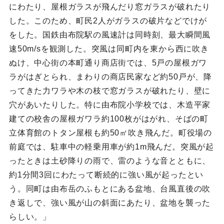
にわたり、屋根ガラスが飛んだり窓ガラスが破れたり
した。このため、町民2人がガラスの破片などでけが
をした。国鉄由布院駅の風速計は同時刻、最大瞬間風
速50m/sを観測した。突風は同町内を東から西に吹き
ぬけ、中心街の本町通り商店街では、5戸の屋根ガワ
ラがはぎとられ、まわりの商店民家など約50戸が、降
ってきた力ワラや木の枝で窓ガラスが破れたり、壁に
穴があいたりした。特に由布院小学校では、木造平家
建ての校舎の屋根ガワラ約100枚がはがれ、そばの町
立体育館のトタン屋根も約50㎡吹き飛んだ。町役場の
前庭では、駐車中の軽乗用車が約1m飛んだ。突風が起
ったときは土砂降りの雨で、雷のような音とともに、
約1分間3回にわたって断続的に強い風が起ったとい
う。同町は由布岳のふもとにある盆地、台風直後の吹
き返しで、強い風が山の斜面にあたり、盆地を襲った
らしい。」