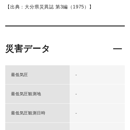
【出典：大分県災異誌 第3編（1975）】
災害データ
最低気圧
-
最低気圧観測地
-
最低気圧観測日時
-