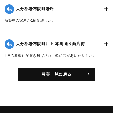
大分郡湯布院町湯坪
新築中の家屋が1棟倒壊した。
｜固有コード:
00772002
大分郡湯布院町川上 本町通り商店街
5戸の屋根瓦が吹き飛ばされ、壁に穴があいたりした。
｜固有コード:
00772003
災害一覧に戻る