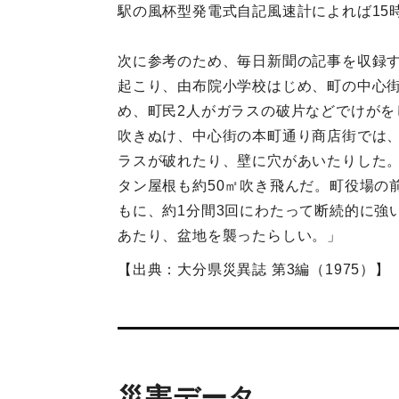
駅の風杯型発電式自記風速計によれば15時
次に参考のため、毎日新聞の記事を収録す
起こり、由布院小学校はじめ、町の中心街
め、町民2人がガラスの破片などでけがを
吹きぬけ、中心街の本町通り商店街では、
ラスが破れたり、壁に穴があいたりした。
タン屋根も約50㎡吹き飛んだ。町役場の
もに、約1分間3回にわたって断続的に強
あたり、盆地を襲ったらしい。」
【出典：大分県災異誌 第3編（1975）】
災害データ