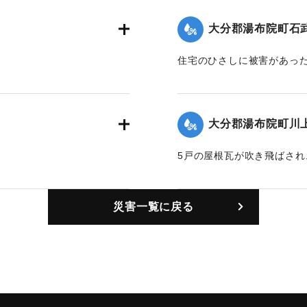
｜固有コード:
00772006
大分郡湯布院町石
住宅のひさしに被害があっ
｜固有コード:
00772001
大分郡湯布院町川
5戸の屋根瓦が吹き飛ばさ
｜固有コード:
00772003
災害一覧に戻る