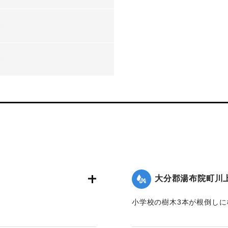
-
-
大分郡湯布院町川
小学校の樹木3本が根倒し
100枚はがれた。