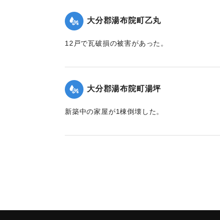
大分郡湯布院町乙丸
12戸で瓦破損の被害があった。
｜固有コード:
00772007
大分郡湯布院町湯坪
新築中の家屋が1棟倒壊した。
｜固有コード:
00772002