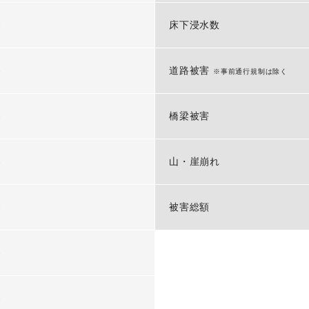
-
床下浸水数
-
道路被害
※事前通行規制は除く
-
橋梁被害
-
山・崖崩れ
-
被害総額
-
-