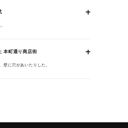
武
た。
上 本町通り商店街
れ、壁に穴があいたりした。