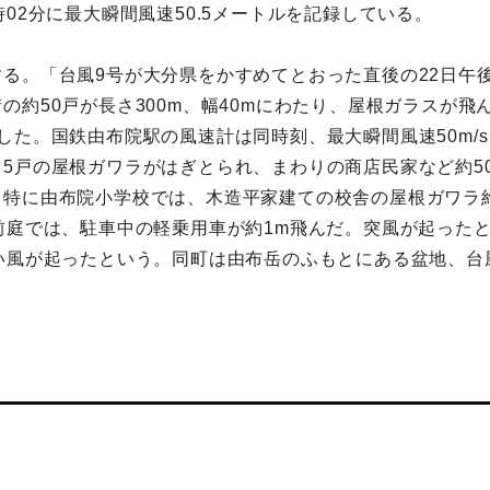
02分に最大瞬間風速50.5メートルを記録している。
る。「台風9号が大分県をかすめてとおった直後の22日午
の約50戸が長さ300m、幅40mにわたり、屋根ガラスが
した。国鉄由布院駅の風速計は同時刻、最大瞬間風速50m/
5戸の屋根ガワラがはぎとられ、まわりの商店民家など約5
特に由布院小学校では、木造平家建ての校舎の屋根ガワラ約
前庭では、駐車中の軽乗用車が約1m飛んだ。突風が起った
い風が起ったという。同町は由布岳のふもとにある盆地、台