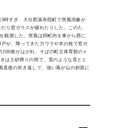
後3時すぎ、大分郡湯布院町で突風現象が
飛んだり窓ガラスが破れたりした。このた
sを観測した。突風は同町内を東から西に
0戸が、降ってきた力ワラや木の枝で窓ガ
100枚がはがれ、そばの町立体育館のト
ときは土砂降りの雨で、雷のような音とと
風直後の吹き返しで、強い風が山の斜面に