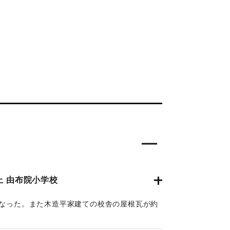
上 由布院小学校
になった。また木造平家建ての校舎の屋根瓦が約