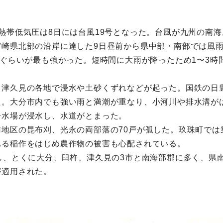
熱帯低気圧は8日には台風19号となった。台風が九州の南海
宮崎県北部の沿岸に達した9日昼前から県中部・南部では風
間ぐらいが最も強かった。短時間に大雨が降ったため1〜3時
、津久見の各地で浸水や土砂くずれなどが起った。国鉄の日
た。大分市内でも強い雨と満潮が重なり、小河川や排水溝が
浄水場が浸水し、水道がとまった。
地区の昆布刈、光永の両部落の70戸が孤した。玖珠町では
れる稲作をはじめ農作物の被害も心配されている。
し、とくに大分、臼杵、津久見の3市と南海部郡に多く、県
が適用された。