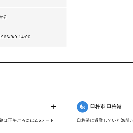
大分
1966/9/9 14:00
臼杵市 臼杵港
路は正午ごろには2.5メート
臼杵港に避難していた漁船が
た。