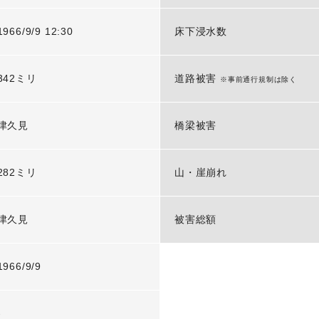
1966/9/9 12:30
床下浸水数
342ミリ
道路被害
※事前通行規制は除く
津久見
橋梁被害
282ミリ
山・崖崩れ
津久見
被害総額
1966/9/9
-