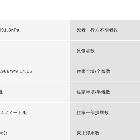
991.8hPa
死者・行方不明者数
-
負傷者数
1966/9/9 14:15
住家全壊/全焼数
北
住家半壊/半焼数
14.7メートル
住家一部損壊数
大分
床上浸水数