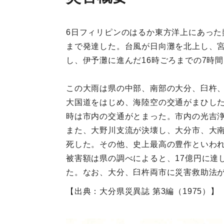
6日フィリピンのはるか東方洋上にあった
まで発達した。台風が日向灘を北上し、
し、伊予灘に進んだ16時ごろまでの7時
この大雨は県の中部、南部の大分、臼杵
大国道をはじめ、海陸空の交通がまひし
時は市内の交通がとまった。市内の光吉
また、大野川支流が決壊し、大分市、大南
死した。その他、史上最高の豊作といわ
被害額は県の調べによると、17億円に達
た。なお、大分、臼杵両市に災害救助法
【出典：大分県災異誌 第3編（1975）】