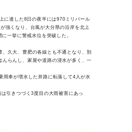
上に達した8日の夜半には970ミリバール
雨が強くなり、台風が大分県の沿岸を北上
間に一挙に警戒水位を突破した。
豊、久大、豊肥の各線とも不通となり、別
はんらんし、家屋や道路の浸水が多く、一
乗用車が増水した井路に転落して4人が水
南は引きつづく3度目の大雨被害にあっ