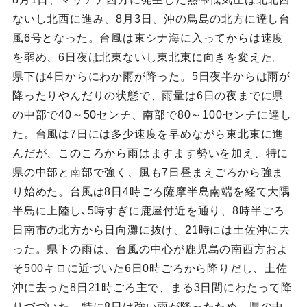
ないし北西に進み、8月3日、沖の鳥島の北方に達し台
風6号となった。台風は東シナ海に入ってからは速度
を弱め、6日夜は北東ないし東北東に向きを変えた。
県下は4日からにわか雨が降った。5日夜半からは雨が
降ったりやんだりの状態で、雨量は6日の夜までに県
の中部で40～50センチ、南部で80～100センチに達し
た。台風は7日には多少速度を早めながら東北東に進
んだが、このころから雨はますます勢いを加え、特に
県の中部と南部で強く、風も7日昼まえごろから強ま
り始めた。台風は8日4時ごろ薩摩半島南端を経て大隅
半島に上陸し､5時すぎに鹿屋付近を通り、8時半ごろ
日南市の北方から日向灘に抜け、21時には土佐沖に去
った。県下の雨は、台風の中心が鹿児島の南西方およ
そ500キロに近づいた6日0時ごろから降りだし、土佐
沖に去った8日21時ごろ主で、まる3日間にわたって降
りづづいた。特に8日は強い雨が降ったため、県の中