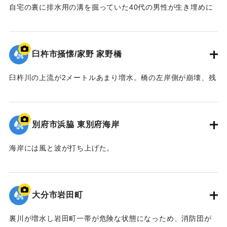
自宅の裏に排水用の溝を掘っていた40代の男性が生き埋めに
｜固有コード:
00653008
なった。集落の人によって助け出されたが、せきついの骨を
折る重傷を負った。
【出典：大分合同新聞 1959年8月9日朝刊7面】
臼杵市掻懐/家野 家野橋
｜固有コード:
00653009
臼杵川の上流が2メートルあまり増水。橋の左岸側が崩壊、残
った橋脚も大きく曲がってしまった。
【出典：大分合同新聞 1959年8月10日朝刊1面】
別府市浜脇 東別府海岸
｜固有コード:
00653006
海岸には風と波が打ち上げた。
｜固有コード:
00653002
大分市岩田町
裏川が増水し岩田町一帯が危険な状態になっため、消防団が