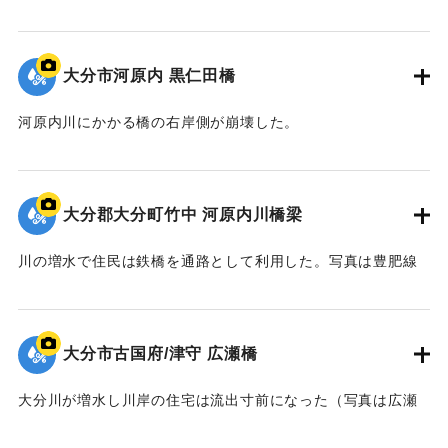
土のうを積み上げ対策を行った。
｜固有コード:
00653003
大分市河原内 黒仁田橋
河原内川にかかる橋の右岸側が崩壊した。
｜固有コード:
00653004
大分郡大分町竹中 河原内川橋梁
川の増水で住民は鉄橋を通路として利用した。写真は豊肥線
の河原内川橋梁か。
｜固有コード:
00653005
大分市古国府/津守 広瀬橋
大分川が増水し川岸の住宅は流出寸前になった（写真は広瀬
橋下流のようす）。