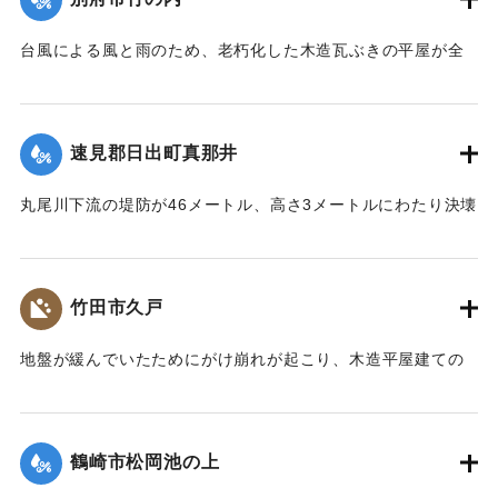
｜固有コード:
00653011
台風による風と雨のため、老朽化した木造瓦ぶきの平屋が全
壊した。家族3人のうち2人は避難しており、残っていた1人も
助かった。
【出典：大分合同新聞 1959年8月8日夕刊3面】
速見郡日出町真那井
｜固有コード:
00653012
丸尾川下流の堤防が46メートル、高さ3メートルにわたり決壊
した。集落の人たちが出動し、土のうを積んで応急補修し
た。
【出典：大分合同新聞 1959年8月8日夕刊1面】
竹田市久戸
｜固有コード:
00653013
地盤が緩んでいたためにがけ崩れが起こり、木造平屋建ての
住宅2棟（3世帯）が全壊、木造2階建て1棟が半壊した。2人
が巻き込まれ下敷きとなったが付近の人に助け出され無事だ
った。
鶴崎市松岡池の上
【出典：大分合同新聞 1959年8月10日朝刊5面】