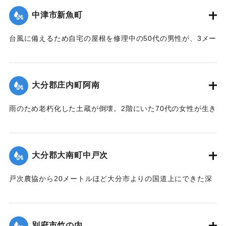
中津市新魚町
台風に備えるため自宅の屋根を修理中の50代の男性が、3メー
トル下の道路に転落し脳内出血で死亡した。
【出典：大分合同新聞 1959年8月7日夕刊3面】
大分郡庄内町阿南
｜固有コード:
00653014
雨のため老朽化した土蔵が倒壊。2階にいた70代の女性が生き
埋めになったが、集落の人によって救出された。
【出典：大分合同新聞 1959年8月9日朝刊7面】
大分郡大南町中戸次
｜固有コード:
00653010
戸次農協から20メートルほど大分市よりの国道上にできた深
さ80センチの流れに足を取られ、20代の男性が行方不明にな
った。
【出典：大分合同新聞 1959年8月9日朝刊1面】
別府市竹の内