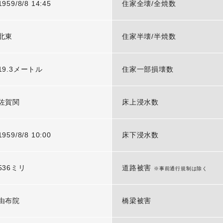
1959/8/8 14:45
住家全壊/全焼数
北東
住家半壊/半焼数
19.3メートル
住家一部損壊数
佐賀関
床上浸水数
1959/8/8 10:00
床下浸水数
536ミリ
道路被害
※事前通行規制は除く
由布院
橋梁被害