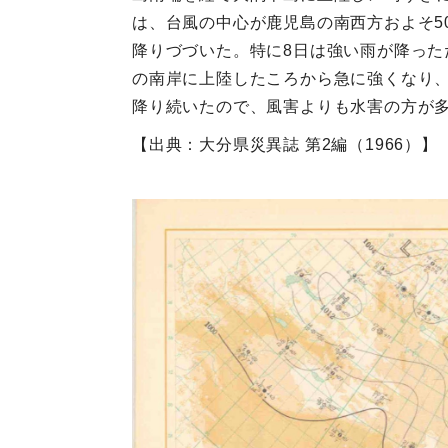
は、台風の中心が鹿児島の南西方およそ5
降りづづいた。特に8日は強い雨が降った
の南岸に上陸したころから急に強くなり、
降り続いたので、風害よりも水害の方が
【出典：大分県災異誌 第2編（1966）】