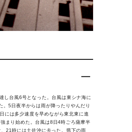
に達し台風6号となった。台風は東シナ海に
た。5日夜半からは雨が降ったりやんだり
は7日には多少速度を早めながら東北東に進
強まり始めた。台風は8日4時ごろ薩摩半
、21時には土佐沖に去った。県下の雨