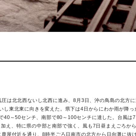
気圧は北北西ないし北西に進み、8月3日、沖の鳥島の北方
いし東北東に向きを変えた。県下は4日からにわか雨が降っ
40～50センチ、南部で80～100センチに達した。台風
加え、特に県の中部と南部で強く、風も7日昼まえごろから
に鹿屋付近を通り、8時半ごろ日南市の北方から日向灘に抜け