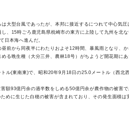
ろは大型台風であったが、本邦に接近するにつれて中心気圧
過し、15時ごろ鹿児島県枕崎市の東方に上陸して九州を北な
つて日本海へ進んだ。
の昼前から同夜半にわたりおよそ12時間、暴風雨となり、
占める晩生種（大分三井、農林18号）がちようど開花期に
トル(東南東)で、昭和20年9月18日の25.0メートル（西
害額93億円余の過半数をしめる50億円余が農作物の被害
めに生じた白穂の被害が含まれており、その発生面積は実に32