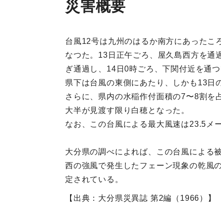
災害概要
台風12号は九州のはるか南方にあったこ
なつた。13日正午ごろ、屋久島西方を通
ぎ通過し、14日0時ごろ、下関付近を通
県下は台風の東側にあたり、しかも13日
さらに、県内の水稲作付面積の7〜8割を
大半が見渡す限り白穂となった。
なお、この台風による最大風速は23.5メー
大分県の調べによれば、この台風による被
西の強風で発生したフェーン現象の乾風のた
定されている。
【出典：大分県災異誌 第2編（1966）】