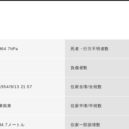
964.7hPa
死者・行方不明者数
-
負傷者数
1954/9/13 21:57
住家全壊/全焼数
東南東
住家半壊/半焼数
34.7メートル
住家一部損壊数