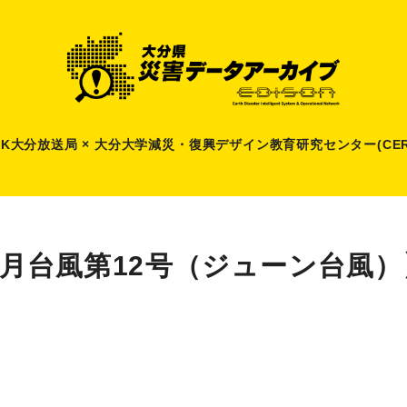
HK大分放送局 × 大分大学減災
・
復興デザイン教育研究センター(CER
9月台風第12号（ジューン台風