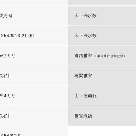
佐賀関
床上浸水数
1954/9/13 21:00
床下浸水数
567ミリ
道路被害
※事前通行規制は除く
長谷川
橋梁被害
294ミリ
山・崖崩れ
長谷川
被害総額
1954/9/13