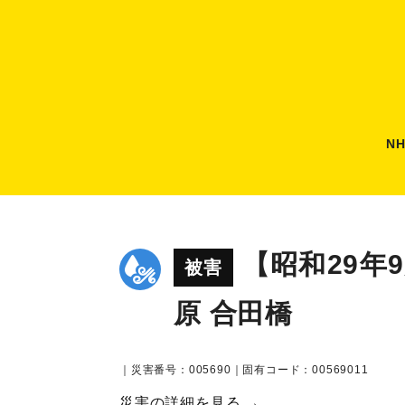
N
【昭和29年
被害
原 合田橋
｜災害番号：005690｜固有コード：00569011
災害の詳細を見る →