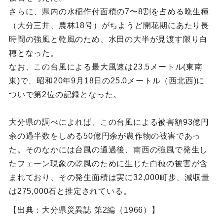
さらに、県内の水稲作付面積の7〜8割を占める晩生種
（大分三井、農林18号）がちようど開花期にあたり長
時間の強風と乾風のため、水田の大半が見渡す限り白
穂となった。
なお、この台風による最大風速は23.5メートル(東南
東)で、昭和20年9月18日の25.0メートル（西北西)に
ついで第2位の記録となった。
大分県の調べによれば、この台風による被害額93億円
余の過半数をしめる50億円余が農作物の被害であっ
た。そのなかには台風の通過後、南西の強風で発生し
たフェーン現象の乾風のために生じた白穂の被害が含
まれており、その発生面積は実に32,000町步、減収量
は275,000石と推定されている。
【出典：大分県災異誌 第2編（1966）】