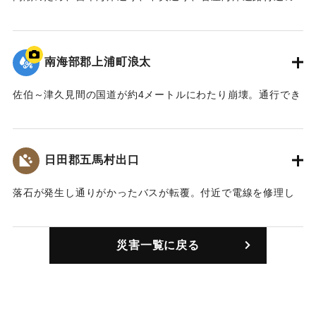
1000戸が浸水。2か所で橋が流失した。
【出典：大分合同新聞 1954年9月14日夕刊3面】
南海部郡上浦町浪太
｜固有コード:
00569007
佐伯～津久見間の国道が約4メートルにわたり崩壊。通行でき
なくなった。写真は破壊された堤防と道路（上浦町で撮
影）。
【出典：大分合同新聞 1954年9月13日朝刊3面】
日田郡五馬村出口
｜固有コード:
00569002
落石が発生し通りがかったバスが転覆。付近で電線を修理し
ていた男性が反動でバスにはねられ死亡。運転手、車掌、乗
客の3人が軽傷を負った。
災害一覧に戻る
【出典：大分合同新聞 1954年9月14日夕刊3面】
｜固有コード:
00569003