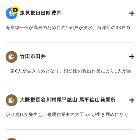
壊、県直営工事として修復を行っていたところだった。
速見郡日出町豊岡
【出典：大分合同新聞 1954年9月13日夕刊3面】
海岸線一帯が高潮のために約150戸が浸水、海岸部の33戸の
｜固有コード:
00569016
うち14戸と非住家22戸が全壊した。
【出典：大分合同新聞 1954年9月14日朝刊3面】
竹田市田井
｜固有コード:
00569017
一家6人が生き埋めとなり、消防団の救出作業により1人が重
傷、5人が遺体で発見された。
【出典：大分合同新聞 1954年9月14日朝刊3面】
大野郡長谷川村尾平鉱山 尾平鉱山発電所
｜固有コード:
00569008
がけ崩れが発生し、修理作業中の大工5人が生き埋めになり、
増水した奥岳川に流されたとして地元消防団が捜索を行った
ところ、14日午後1時頃、合川村宇田枝で40歳くらいの男性
が、午後2時半頃には三重町川辺で20歳くらいの男性が遺体で