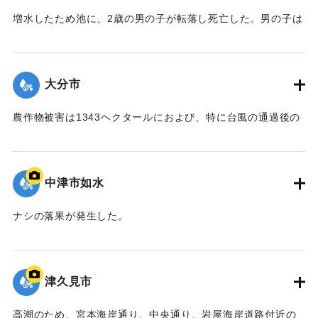
増水したため池に、2歳の男の子が転落し死亡した。男の子は
｜固有コード:
00569012
家族が家の片付けをしている間にひとりで遊びに出かけたと
見られている。
【出典：大分合同新聞 1954年9月13日朝刊3面】
大分市
｜固有コード:
00569004
農作物被害は1343ヘクタールにおよび、特に台風の通過後の
フェーン現象によってもたらされた白穂（水分の欠乏で実が
白くなること）の被害が大きかった。
中津市如水
｜固有コード:
00569005
ナシの落果が発生した。
｜固有コード:
00569006
津久見市
高潮のため、宮本海岸通り、中央通り、岩屋海岸道路付近の