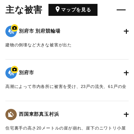
主な被害
マップを見る
別府市 別府競輪場
建物の倒壊など大きな被害が出た
【出典：NHK災害記録マップ】
｜固有コード:
00569019
別府市
高潮によって市内各所に被害を受け、23戸の流失、61戸の全
壊を出した。
場所の特定が困難なため、現在の別府市役所を代表点に設
定。
西国東郡真玉村浜
【出典：NHK災害記録マップ】
住宅裏手の高さ20メートルの崖が崩れ、崖下のニワトリ小屋
1954/9/13｜固有コード:
00569018