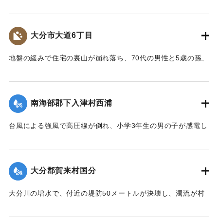
で餌やりをしていた男性が巻き込まれ死亡した。
【出典：大分合同新聞 1954年9月14日朝刊3面】
大分市大道6丁目
｜固有コード:
00569013
地盤の緩みで住宅の裏山が崩れ落ち、70代の男性と5歳の孫、
小学生の姪のあわせて3人が下敷きとなり死亡、60代の妻が重
傷を負った。
【出典：大分合同新聞 1954年9月13日夕刊3面】
南海部郡下入津村西浦
｜固有コード:
00569014
台風による強風で高圧線が倒れ、小学3年生の男の子が感電し
即死した。
【出典：大分合同新聞 1954年9月13日夕刊3面】
大分郡賀来村国分
｜固有コード:
00569015
大分川の増水で、付近の堤防50メートルが決壊し、濁流が村
内に流れ込んだ。付近の住宅8戸が孤立したが、住民は賀来小
学校に避難し無事だった。この堤防は昭和28年の水害で決