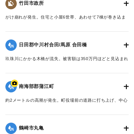
竹田市政所
発見された。また午後5時頃には合川村内で一人の遺体が発見
された。
がけ崩れが発生。住宅と小屋6世帯、あわせて7棟が巻き込ま
【出典：大分合同新聞 1954年9月15日朝刊3面】
れ、2人が死亡、7人が重傷を負った。
【出典：大分合同新聞 1954年9月14日夕刊3面】
｜固有コード:
00569009
日田郡中川村合田/馬原 合田橋
｜固有コード:
00569010
玖珠川にかかる木橋が流失。被害額は350万円ほどと見込まれ
ている。
【出典：大分合同新聞 1954年9月14日夕刊3面】
南海部郡蒲江町
｜固有コード:
00569011
約2メートルの高潮が発生。町役場前の道路に打ち上げ、中心
部の360戸が床上浸水、340戸が床下浸水し、住宅3戸が倒壊
した。町民約2500人は町内の東光寺、学校、高台の住宅に避
難した。陸上交通は閉ざされ、一時陸の孤島となった。
鶴崎市丸亀
【出典：大分合同新聞 1954年9月14日朝刊3面】