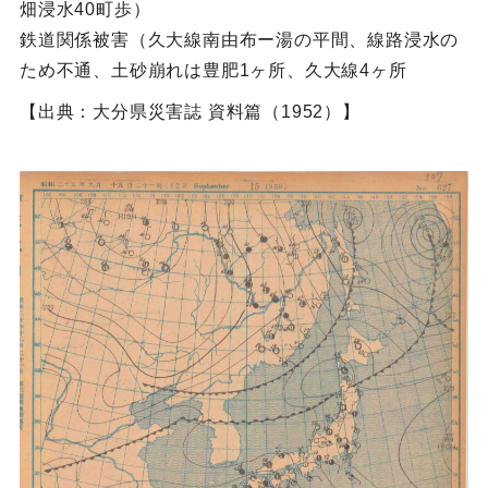
畑浸水40町歩）
鉄道関係被害（久大線南由布ー湯の平間、線路浸水の
ため不通、土砂崩れは豊肥1ヶ所、久大線4ヶ所
【出典：大分県災害誌 資料篇（1952）】