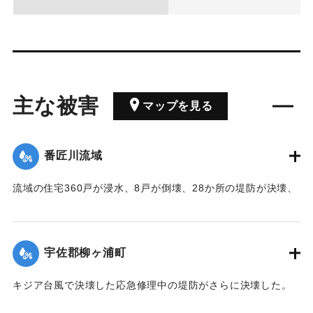
主な被害
マップを見る
番匠川流域
流域の住宅360戸が浸水、8戸が倒壊、28か所の堤防が決壊、
19か所の道路が決壊、橋の流失3か所、田畑の浸水が40町歩
あった。
宇佐郡柳ヶ浦町
｜固有コード:
00514003
キジア台風で決壊した応急修理中の堤防がさらに決壊した。