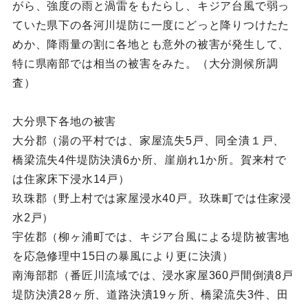
がら、強度の雨と渦雷をもたらし、キジア台風で弱っ
ていた県下の各河川堤防に一度にどっと降りつけたた
めか、降雨量の割に各地とも意外の被害が発生して、
特に県南部では相当の被害をみた。（大分測候所調
査）
大分県下各地の被害
大分郡（湯の平村では、家屋流失5戸、同全潰１戸、
橋梁流失4件堤防決潰6か所、崖崩れ1か所。賀来村で
は住家床下浸水14戸）
玖珠郡（野上村では家屋浸水40戸。玖珠町では住家浸
水2戸）
宇佐郡（柳ヶ浦町では、キジア台風による堤防被害地
を応急修理中15日の暴風により更に決潰）
南海部郡（番匠川流域では、浸水家屋360戸間倒潰8戸
堤防決潰28ヶ所、道路決潰19ヶ所、橋梁流失3件、田