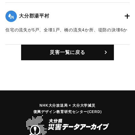
｜固有コード:
00514004
大分郡湯平村
住宅の流失が5戸、全壊1戸、橋の流失4か所、堤防の決壊6か
所、崖崩れ1か所あった。
｜固有コード:
00514001
災害一覧に戻る
NHK大分放送局 × 大分大学減災
復興デザイン教育研究センター(CERD)