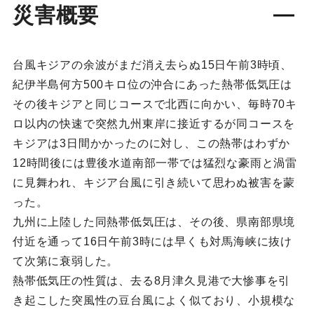
災害概要
台風キジアの余波がまだ消え去らぬ15日午前3時頃、
紀伊半島何方500キロ位の沖合にあった熱帯低気圧は
その後キジアと同じコースで北西に向かい、毎時70キ
ロ以内の快速で突然九州東岸に接近するが同コースを
キジアは3日間かかったのに対し、この熱帯はわずか
12時間後には豊後水道南部一帯では猛烈な豪雨と渦雷
に見舞われ、キジア台風に引き続いて思わぬ被害を蒙
った。
九州に上陸した同熱帯低気圧は、その後、県南部県境
付近を通って16日午前3時には早くも対馬海峡に抜け
て次第に衰弱した。
熱帯低気圧の性質は、去る8月津久見港で大惨事を引
き起こした突風性の豆台風によく似ており、小規模な