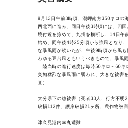
8月13日午前3時頃、潮岬南方350キロ
西北西に進み、同日午後3時頃には、四国
境付近を掠めて、九州を横断し、14日午
始め、同午後4時25分頃から強風となり
な暴風雨が続いたが、午後9時頃から風も
わゆる豆台風ともいうべきもので、暴風雨
上陸当時の進行速度は毎時50キロ～60
突如猛烈な暴風雨に襲われ、大きな被害
査）
大分県下の総被害（死者33人、行方不明2
破損112件、護岸破損21ヶ所、農作物被害
津久見港内幸丸遭難