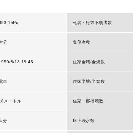
993.1hPa
死者・行方不明者数
大分
負傷者数
1950/8/13 18:45
住家全壊/全焼数
北東
住家半壊/半焼数
18メートル
住家一部損壊数
大分
床上浸水数