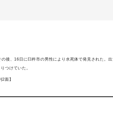
その後、16日に臼杵市の男性により水死体で発見された。
くりつけていた。
刊2面】