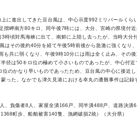
の海上に進出してきた豆台風は、中心示度992ミリバールくら
足摺岬南方80キロ、同午後7時には、大分、宮崎の県境付
前3時頃対馬海峡に出て、南鮮に上陸し去ったが、当時大分付
、風はその後約40分を経て午後5時前後から急激に強くなり
雨も共に弱くなり、午後9時10分には雨は全く止み、その
半径は50キロ位の極めて小さいものであったが、中心付近
キロ位のかなり早いものであったため、豆台風の中心に接近
を蒙った。なかでも津久見港における幸丸の遭難事件は記録
人、負傷者8人、家屋全潰166戸、同半潰488戸、道路決潰
1368町歩、船舶被害140隻、漁網破損2統）（大分県）