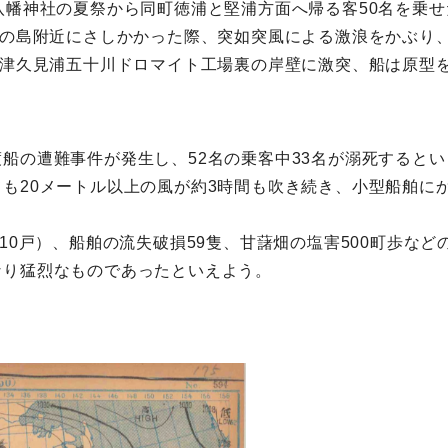
八幡神社の夏祭から同町徳浦と堅浦方面へ帰る客50名を乗せ
点の島附近にさしかかった際、突如突風による激浪をかぶり
に津久見浦五十川ドロマイト工場裏の岸壁に激突、船は原型
船の遭難事件が発生し、52名の乗客中33名が溺死すると
も20メートル以上の風が約3時間も吹き続き、小型船舶に
。
10戸）、船舶の流失破損59隻、甘藷畑の塩害500町歩な
なり猛烈なものであったといえよう。