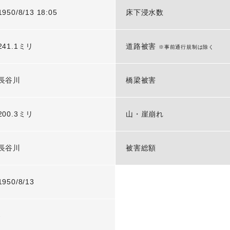
1950/8/13 18:05
床下浸水数
241.1ミリ
道路被害
※事前通行規制は除く
長谷川
橋梁被害
200.3ミリ
山・崖崩れ
長谷川
被害総額
1950/8/13
-