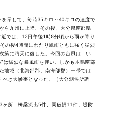
いを示して、毎時35キロ～40キロの速度で
近から九州に上陸、その後、大分県南部県
近では、13日午後1時8分頃から雨が降り
、その後4時間にわたり風雨ともに強く猛烈
後次第に晴天に復した。今回の台風は、い
では猛烈な暴風雨を伴い、しかも本県南部
した地域（北海部郡、南海部郡）一帯では
すべき大惨事となった。（大分測候所調
63ヶ所、橋梁流出5件、同破損11件、堤防