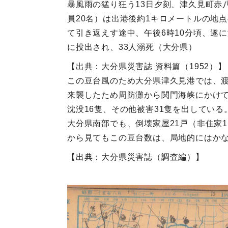
暴風雨の猛り狂う13日夕刻、津久見町赤
員20名）は出港後約1キロメートルの地
て引き返えす途中、午後6時10分頃、遂
に投出され、33人溺死（大分県）
【出典：大分県災害誌 資料篇（1952）】
この豆台風のため大分県津久見港では、渡
来襲したため周防灘から関門海峡にかけて
沈没16隻、その他被害31隻を出している
大分県南部でも、倒壊家屋21戸（非住家1
から見てもこの豆台数は、局地的にはか
【出典：大分県災害誌（調査編）】