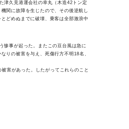
た津久見港運会社の幸丸（木造42トン定
、機関に故障を生じたので、その後逆航し
をとどめぬまでに破壊、乗客は全部激浪中
いう惨事が起った。またこの豆台風は急に
かなりの被害を与え、死傷行方不明18名、
どの被害があった。したがってこれらのこと