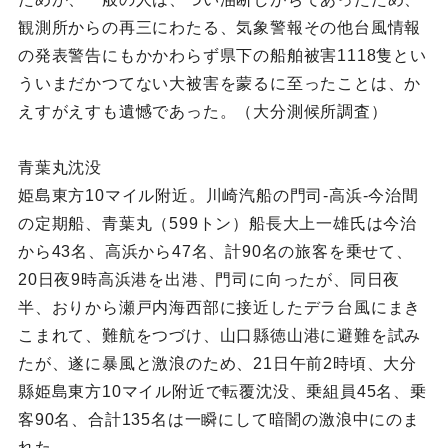
観測所からの再三にわたる、気象警報その他台風情報
の発表警告にもかかわらず県下の船舶被害1118隻とい
ういまだかつてない大被害を蒙るに至ったことは、か
えすがえすも遺憾であった。（大分測候所調査）
青葉丸沈没
姫島東方10マイル附近。川崎汽船の門司‐高浜‐今治間
の定期船、青葉丸（599トン）船長大上一雄氏は今治
から43名、高浜から47名、計90名の旅客を乗せて、
20日夜9時高浜港を出港、門司に向ったが、同日夜
半、おりから瀬戸内海西部に接近したデラ台風にまき
こまれて、難航をつづけ、山口縣徳山港に避難を試み
たが、遂に暴風と激浪のため、21日午前2時頃、大分
縣姫島東方10マイル附近で転覆沈没、乗組員45名、乗
客90名、合計135名は一瞬にして暗闇の激浪中にのま
れた。