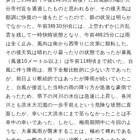
分市付近を通過したものと思われるが、その後天気は
順調に快復の一途をたどったので、眼の状況は明らか
でなかった。午前3時30分頃には、上空わずかに片乱
雲を残して一時快晴状態となり、午前4時25分には雨
は全く止み、風向は南から西寄りに次第に順転した。
その後天気は晴れたり曇ったりの状態であったが暴風
（風速10メートル以上）は午前11時頃まで続いた。台
風に伴う降雨は、県下全般比較的に少ない方であった
が、前日より断続的ではあったが降雨が続いていたこ
と、台風が接近した当時の雨の降り方が急激な豪雨で
あったため、県下の河川の水位は急速に上昇し、各河
川とも洪水大氾濫の一歩手前えという危険な状態に直
面したが、幸いに大洪水にまで至らなかったことは不
幸中の幸いであった。しかし、梅雨期間中に今回のよ
うな、大暴風雨が襲来することは、極めて稀れである
ためか、一般の人は、つい油断しがちであったため、