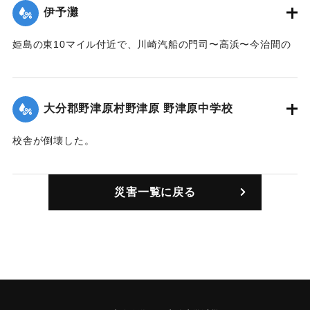
｜固有コード:
00503004
伊予灘
姫島の東10マイル付近で、川崎汽船の門司〜高浜〜今治間の
定期船、青葉丸（599トン）が転覆沈没した。乗客90人、乗
員45人のあわせて135人が一瞬にして暗闇の波にのみこまれ
た。22日午後6時現在で生存者は3人、収容した遺体は49人、
大分郡野津原村野津原 野津原中学校
行方不明者は83人、未収容者の消息については門司や佐伯か
らCP船、高浜や広島から川崎汽船の救助船などが出動し捜索
校舎が倒壊した。
にあたった。
【出典：昭和二十四年版 大分県統計書（大分県,1948）/大分
｜固有コード:
00503001
市立野津原中学校ホームページ】
災害一覧に戻る
｜固有コード:
00503003