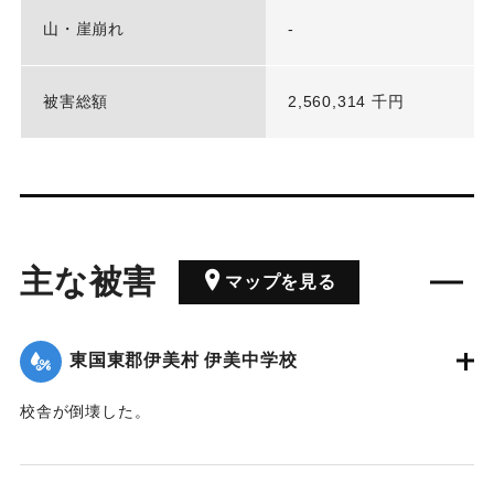
山・崖崩れ
-
被害総額
2,560,314 千円
主な被害
マップを見る
東国東郡伊美村 伊美中学校
校舎が倒壊した。
【出典：昭和二十四年版 大分県統計書（大分県,1948）】