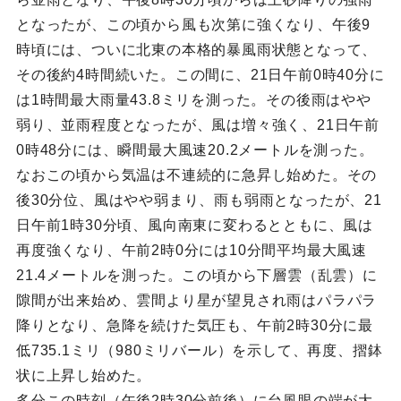
となったが、この頃から風も次第に強くなり、午後9
時頃には、ついに北東の本格的暴風雨状態となって、
その後約4時間続いた。この間に、21日午前0時40分に
は1時間最大雨量43.8ミリを測った。その後雨はやや
弱り、並雨程度となったが、風は増々強く、21日午前
0時48分には、瞬間最大風速20.2メートルを測った。
なおこの頃から気温は不連続的に急昇し始めた。その
後30分位、風はやや弱まり、雨も弱雨となったが、21
日午前1時30分頃、風向南東に変わるとともに、風は
再度強くなり、午前2時0分には10分間平均最大風速
21.4メートルを測った。この頃から下層雲（乱雲）に
隙間が出来始め、雲間より星が望見され雨はパラパラ
降りとなり、急降を続けた気圧も、午前2時30分に最
低735.1ミリ（980ミリバール）を示して、再度、摺鉢
状に上昇し始めた。
多分この時刻（午後2時30分前後）に台風眼の端が大