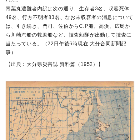
青葉丸遭難者内訳は次の通り、生存者3名、収容死体
49名、行方不明者83名、なお未収容者の消息について
は、引き続き、門司、佐伯からC.P船、高浜、広島か
ら川崎汽船の救助船など、捜査船隊が出動して捜査に
当たっている。（22日午後6時現在 大分合同新聞記
事）
【出典：大分県災害誌 資料篇（1952）】