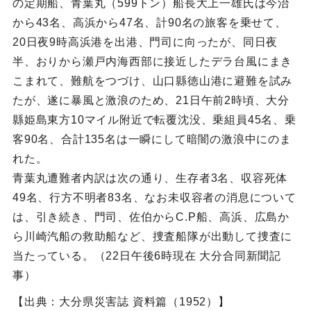
の定期船、青葉丸（599トン）船長大上一雄氏は今治
から43名、高浜から47名、計90名の旅客を乗せて、
20日夜9時高浜港を出港、門司に向ったが、同日夜
半、おりから瀬戸内海西部に接近したデラ台風にまき
こまれて、難航をつづけ、山口縣徳山港に避難を試み
たが、遂に暴風と激浪のため、21日午前2時頃、大分
縣姫島東方10マイル附近で転覆沈没、乗組員45名、乗
客90名、合計135名は一瞬にして暗闇の激浪中にのま
れた。
青葉丸遭難者内訳は次の通り、生存者3名、収容死体
49名、行方不明者83名、なお未収容者の消息について
は、引き続き、門司、佐伯からC.P船、高浜、広島か
ら川崎汽船の救助船など、捜査船隊が出動して捜査に
当たっている。（22日午後6時現在 大分合同新聞記
事）
【出典：大分県災害誌 資料篇（1952）】