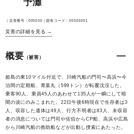
予灘
｜災害番号：005030｜固有コード：00503001
災害の詳細を見る →
概要
（被害）
姫島の東10マイル付近で、川崎汽船の門司〜高浜〜今
治間の定期船、青葉丸（599トン）が転覆沈没した。
乗客90人、乗員45人のあわせて135人が一瞬にして暗
闇の波にのみこまれた。22日午後6時現在で生存者は3
人、収容した遺体は49人、行方不明者は83人、未収容
者の消息については門司や佐伯からCP船、高浜や広島
から川崎汽船の救助船などが出動し捜索にあたった。