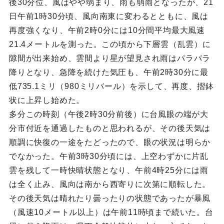
後30分位、風はやや弱まり、雨も弱雨となったが、21
日午前1時30分頃、風向南東に変わるとともに、風は
再度強くなり、午前2時0分には10分間平均最大風速
21.4メートルを測った。この頃から下層雲（乱雲）に
隙間が出来始め、雲間より星が望見され雨はパラパラ
降りとなり、急降を続けた気圧も、午前2時30分に最
低735.1ミリ（980ミリバール）を示して、再度、摺鉢
状に上昇し始めた。
多分この時刻（午後2時30分前後）に台風眼の端が大
分市付近を通過したものと思われるが、その後天気は
順調に快復の一途をたどったので、眼の状況は明らか
でなかった。午前3時30分頃には、上空わずかに片乱
雲を残して一時快晴状態となり、午前4時25分には雨
は全く止み、風向は南から西寄りに次第に順転した。
その後天気は晴れたり曇ったりの状態であったが暴風
（風速10メートル以上）は午前11時頃まで続いた。台