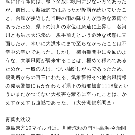
風に伴う降雨は、県下全般比較的に少ない方であった
が、前日より断続的ではあったが降雨が続いていたこ
と、台風が接近した当時の雨の降り方が急激な豪雨で
あったため、県下の河川の水位は急速に上昇し、各河
川とも洪水大氾濫の一歩手前えという危険な状態に直
面したが、幸いに大洪水にまで至らなかったことは不
幸中の幸いであった。しかし、梅雨期間中に今回のよ
うな、大暴風雨が襲来することは、極めて稀れである
ためか、一般の人は、つい油断しがちであったため、
観測所からの再三にわたる、気象警報その他台風情報
の発表警告にもかかわらず県下の船舶被害1118隻とい
ういまだかつてない大被害を蒙るに至ったことは、か
えすがえすも遺憾であった。（大分測候所調査）
青葉丸沈没
姫島東方10マイル附近。川崎汽船の門司‐高浜‐今治間