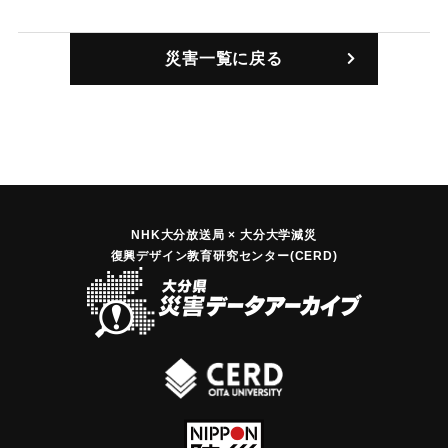
【出典：昭和二十四年版 大分県統計書（大分県,1948）/大分
市立野津原中学校ホームページ】
災害一覧に戻る
｜固有コード:
00503003
NHK大分放送局 × 大分大学減災
復興デザイン教育研究センター(CERD)