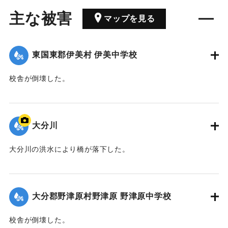
主な被害
マップを見る
東国東郡伊美村 伊美中学校
校舎が倒壊した。
【出典：昭和二十四年版 大分県統計書（大分県,1948）】
｜固有コード:
00503004
大分川
大分川の洪水により橋が落下した。
｜固有コード:
00503002
大分郡野津原村野津原 野津原中学校
校舎が倒壊した。