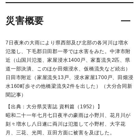
災害概要
7日夜来の大雨により県西部及び北部の各河川は増水
氾濫し、下毛郡日田郡一帯では水害をみた。中津市附
近（山国川氾濫、家屋浸水1400戸、家畜流失2匹、県
道一部決潰、このほか田畑浸水、仮橋流失など続出）
日田市附近（家屋流失13戸、浸水家屋1700戸、田畑浸
水160町歩その他橋梁流失2件を出した）（大分合同新
聞記事）
【出典：大分県災害誌 資料篇（1952）】
昭和二十一年七月七日夜半の豪雨は小野川、花月川が
刻々増水し八日遂に両川は氾濫して小野村、大字花
月、三花、光岡、豆田方面に被害を及ぼした。