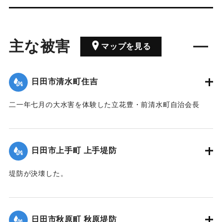
主な被害
マップを見る
日田市清水町住吉
二一年七月の大水害を体験した立花豊・前清水町自治会長
は、住吉付近の洪水の模様を次のように記録している。
前年の二十年六月末の洪水で髪永堤防（水天宮下の水門付
近）の一角が崩れ、約二、三十メートル位流失していまし
日田市上手町 上手堤防
た。終戦の混乱期のため、復旧は水路関係者と土木事務所で
ジャゴ（註・蛇籠・木の杭をうちこみ割り竹で輪を作り、中
堤防が決壊した。
に石をつめこんだもの）を作り、形だけの仮堤防でした。
【出典：日田水害誌（1955）】
二十一年七月八日、田植え終了後長雨がつづき、前日から暴
風雨、当日は夜明け前から暴風、雷雨となりました。朝八時
｜固有コード:
00485018
前ごろから水量が増し、仮堤防のジャゴもなんのその、見る
日田市秋原町 秋原堤防