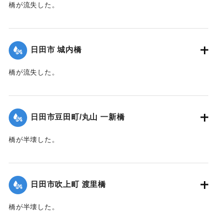
橋が流失した。
め、軒先まで水没し被害甚大でした。外の住家は床上十～二
十センチも浸水し、畳をあげるのが大変、ここまでは―と思
【出典：日田水害誌（1955）】
ったのがつぎつぎと増水し、手のつけようもありません。
幸い住吉全体に人畜には被害がなかったのですが、家屋の水
｜固有コード:
00485013
日田市 城内橋
浸はあと始末が大変、田畑は見るかげもない荒涼たる石の川
原と化し、何日も何年も整地に時間と労力をついやし、いま
橋が流失した。
だ砂地の田が多い状況であります。
【出典：日田水害誌（1955）】
当時一番困ったのは飲料水、井戸は昔の手押しで、しかも泥
水が入り、薪も流失、ガスもまだない時代で、米も麦も水
｜固有コード:
00485014
没、履きものも流され、床下のアズ（註・洪水のあとに残っ
日田市豆田町/丸山 一新橋
た泥）撤去にまた一苦労でした。親戚の方々から差し入れが
橋が半壊した。
あり、薪まで持参してもらった嬉しいことを忘れられませ
ん。
【出典：日田水害誌（1955）】
【出典：三花風土記（1994）】
｜固有コード:
00485015
日田市吹上町 渡里橋
｜固有コード:
00485022
橋が半壊した。