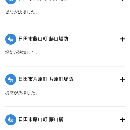
うちにしぶきが飛びあがり始めたと思うと、一気に水量が増
し、この時藤山方面の流失家屋の木材・家具類などが重なり
堤防が決壊した。
あって、一直線に住吉めがけて、怒濤の勢いで襲いかかりま
【出典：日田水害誌（1955）】
した。
濁流は田畑を洗い、「住吉前」が花月川の本流と化し、大き
｜固有コード:
00485019
日田市藤山町 藤山堤防
な材木が黒い水流にあおられながら、正面の広瀬久彦氏宅、
立花宅（註・豊氏宅）、諫山国男氏宅に、瀬をたて音をたて
堤防が決壊した。
て突進、材木の流木が多く、家に激突するのを防ぐのに命が
けで、体にロープを巻き、除去に懸命でした。
【出典：日田水害誌（1955）】
洪水が仮堤防を越すとき、だれかが大声で「堤防が切れたぞ
｜固有コード:
00485020
う」とどなった声が、大雨が降ると、上の方を見ながら今で
日田市片原町 片原町堤防
も思い出します。
堤防は、まず水流が真正面に当たる水門付近から崩れだし、
堤防が決壊した。
水天宮、弘法大師堂とつぎつぎに根元から流失が始まり、こ
【出典：日田水害誌（1955）】
の時水天宮の石碑も見えなくなり水没、川底に埋まったもの
でしょう。
｜固有コード:
00485021
日田市藤山町 藤山橋
ついで、諫山鼎三氏宅の三連式瓦焼窯と小屋が流失、もうこ
のとき住吉一円は大海原と化し、諫山尊士氏宅は低地のた