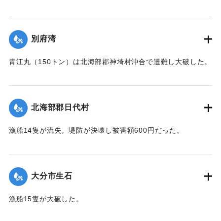
｜固有コード:
00445006
別府湾
青江丸（150トン）は北海部郡神埼村沖合で遭難し大破した。
｜固有コード:
00445007
北海部郡日代村
漁船14隻が流失。堤防が決壊し被害額600円だった。
｜固有コード:
00445008
大分市生石
漁船15隻が大破した。