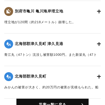
｜固有コード:
00445002
別府市亀川 亀川海岸埋立地
埋立地が120間（約218メートル）崩壊した。
｜固有コード:
00445003
北海部郡津久見町 津久見港
青江丸（47トン）沈没し被害額1000円。また新栄丸（47ト
ン）沈没し、被害額1000円。新力丸（300トン）沈没し、被
害額6000円。
北海部郡津久見町
｜固有コード:
00445004
みかんの被害が大きく、約20万円の被害が見積もられた。船
舶、家屋、農作物の被害見積もりを合わせると、60万円にお
よぶ見込み。
災害一覧に戻る