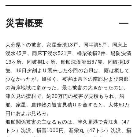
災害概要
大分県下の被害、家屋全潰13戸、同半潰5戸、同床上
浸水45戸、同床下浸水521戸、橋梁破損2件、堤防決潰
13ヶ所、同破損1ヶ所、船舶沈没流出67隻、同破損16
隻、16日夕刻より襲来した今回の台風は、雨は概して
少なかったが、風強く、被害は県下の南部および東部
の海岸地域に多かった。最も被害の大きかったのは、
津久見の蜜柑で、約20万円の被害が見積もられ、船
舶、家屋、農作物の被害見積りを合すると、大体60万
円におよぶ見込み。
船舶関係被害の主なるものは、津久見港で青江丸（47
トン）沈没、損害1000円、新栄丸（47トン）沈没、損