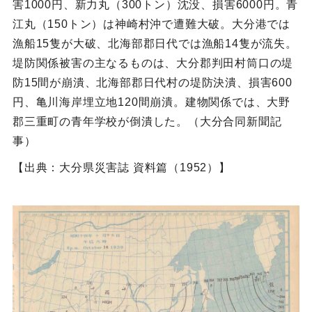
害1000円、新力丸（300トン）沈没、損害6000円。青
江丸（150トン）は神崎村沖で遭難大破。大分港では
漁船15隻が大破、北海部郡日代では漁船14隻が流失。
堤防関係被害の主なるものは、大分郡判田村筒口の堤
防15間が崩潰、北海部郡日代村の堤防決潰、損害600
円、亀川海岸埋立地120間崩潰。建物関係では、大野
郡三重町の青年学校が倒潰した。（大分合同新聞記
事）
【出典：大分県災害誌 資料篇（1952）】