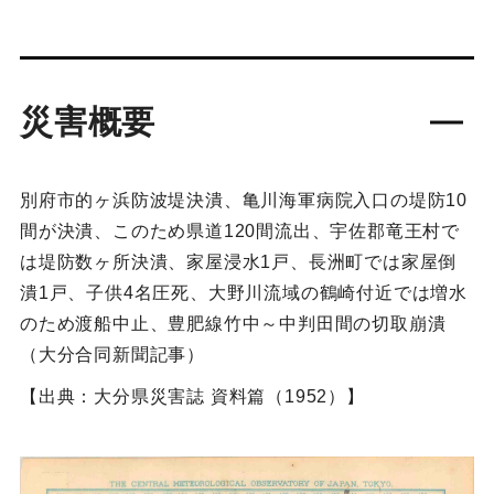
災害概要
別府市的ヶ浜防波堤決潰、亀川海軍病院入口の堤防10
間が決潰、このため県道120間流出、宇佐郡竜王村で
は堤防数ヶ所決潰、家屋浸水1戸、長洲町では家屋倒
潰1戸、子供4名圧死、大野川流域の鶴崎付近では増水
のため渡船中止、豊肥線竹中～中判田間の切取崩潰
（大分合同新聞記事）
【出典：大分県災害誌 資料篇（1952）】