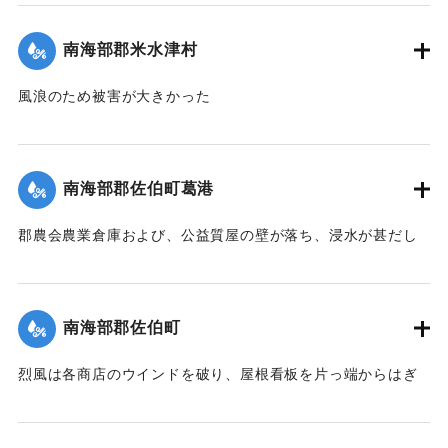
｜固有コード:
00401002
南海部郡米水津村
風浪のため被害が大きかった
【出典：豊州新報 1935年8月30日朝刊4面】
｜固有コード:
00401003
南海部郡佐伯町葛港
郡農会農業倉庫および、公益質屋の壁が落ち、浸水が甚だし
く、倉庫内の養鶏飼料1500俵はずぶ濡れになった。
【出典：豊州新報 1935年8月30日朝刊4面】
南海部郡佐伯町
｜固有コード:
00401004
烈風は各商店のウインドを破り、屋根看板を片っ端からはぎ
取り、佐伯署長官舎並びに、町長宅の板塀は跡形もなく吹き
倒された。