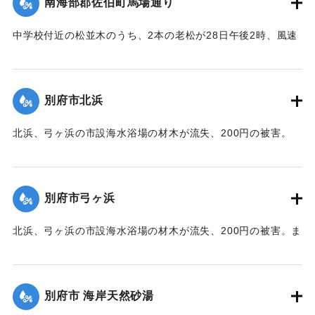
南海部郡佐伯町馬場通り
【出典：豊州新報 1935年8月30日朝刊4面】
中学校付近の松並木のうち、2本の老松が28日午後2時、風速
｜固有コード:
00401018
30メートルの烈風に捻じ倒され、道路上に横なぎ倒された。
【出典：豊州新報 1935年8月30日朝刊4面】
別府市北浜
｜固有コード:
00401011
北浜、弓ヶ浜の市設海水浴場の材木が流失、200円の被害。
【出典：豊州新報 1935年8月30日朝刊4面】
｜固有コード:
00401012
別府市弓ヶ浜
北浜、弓ヶ浜の市設海水浴場の材木が流失、200円の被害。ま
た埋立地（長さ7間、幅4間）が決壊、120円の被害があっ
た。
【出典：豊州新報 1935年8月30日朝刊4面】
別府市 海岸天然砂湯