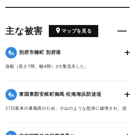
主な被害
マップを見る
別府市楠町 別府港
漁船（長さ7間、幅4間）が1隻流失した。
【出典：豊州新報 1935年8月30日朝刊4面】
｜固有コード:
00401016
東国東郡安岐町御馬 松海海浜防波堤
27日夜来の暴風雨のため、小山のような怒涛に破壊され、堤
防は28日決壊せんと危機に瀕しているので、同町第二部消防
組合員並びに青年団員100余名が出動し、警戒に必死の努力を
行っている。