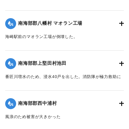
【出典：豊州新報 1935年8月30日朝刊4面】
｜固有コード:
00401008
南海部郡八幡村 マオラン工場
海崎駅前のマオラン工場が倒壊した。
【出典：豊州新報 1935年8月30日朝刊4面】
｜固有コード:
00401009
南海部郡上堅田村池田
番匠川増水のため、浸水40戸を出した。消防隊が極力救助に
努めた結果、人畜には被害はなかった。なお、桑園田地は相
当の増水をなし、被害も多額に上ると見られている。
【出典：豊州新報 1935年8月30日朝刊4面】
南海部郡西中浦村
｜固有コード:
00401010
風浪のため被害が大きかった
【出典：豊州新報 1935年8月30日朝刊4面】