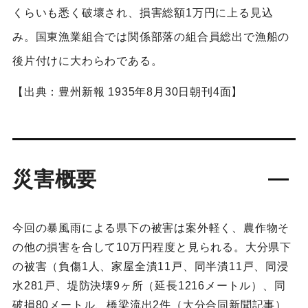
くらいも悉く破壞され、損害総額1万円に上る見込
み。国東漁業組合では関係部落の組合員総出で漁船の
後片付けに大わらわである。
【出典：豊州新報 1935年8月30日朝刊4面】
災害概要
今回の暴風雨による県下の被害は案外軽く、農作物そ
の他の損害を合して10万円程度と見られる。大分県下
の被害（負傷1人、家屋全潰11戸、同半潰11戸、同浸
水281戸、堤防決壊9ヶ所（延長1216メートル）、同
破損80メートル、橋梁流出2件（大分合同新聞記事）