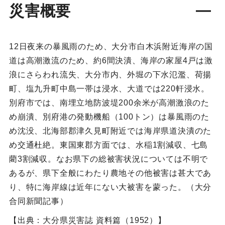
災害概要
12日夜来の暴風雨のため、大分市白木浜附近海岸の国
道は高潮激流のため、約6間決潰、海岸の家屋4戸は激
浪にさらわれ流失、大分市内、外堀の下水氾濫、荷揚
町、塩九升町中島一帯は浸水、大道では220軒浸水。
別府市では、南埋立地防波堤200余米が高潮激浪のた
め崩潰、別府港の発動機船（100トン）は暴風雨のた
め沈没、北海部郡津久見町附近では海岸県道決潰のた
め交通杜絶。東国東郡方面では、水稲1割減収、七島
藺3割減収。なお県下の総被害状況については不明で
あるが、県下全般にわたり農地その他被害は甚大であ
り、特に海岸線は近年にない大被害を蒙った。（大分
合同新聞記事）
【出典：大分県災害誌 資料篇（1952）】