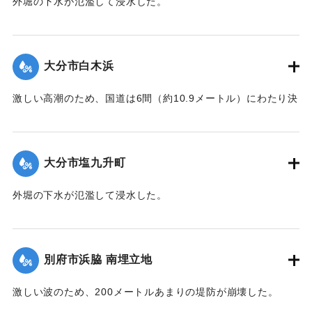
外堀の下水が氾濫して浸水した。
｜固有コード:
00363002
大分市白木浜
激しい高潮のため、国道は6間（約10.9メートル）にわたり決
壊、海岸の住宅4戸は、波にさらわれ流出した。
｜固有コード:
00363004
大分市塩九升町
外堀の下水が氾濫して浸水した。
｜固有コード:
00363005
別府市浜脇 南埋立地
激しい波のため、200メートルあまりの堤防が崩壊した。