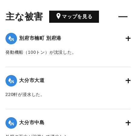
主な被害
マップを見る
別府市楠町 別府港
発動機船（100トン）が沈没した。
｜固有コード:
00363007
大分市大道
220軒が浸水した。
｜固有コード:
00363001
大分市中島