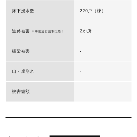
床下浸水数
220戸（棟）
道路被害
2か所
※事前通行規制は除く
橋梁被害
-
山・崖崩れ
-
被害総額
-