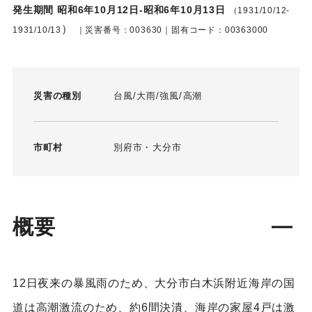
発生期間 昭和6年10月12日-昭和6年10月13日
（1931/10/12-
）
1931/10/13
｜災害番号：003630｜固有コード：00363000
災害の種別
台風
大雨
強風
高潮
市町村
別府市
大分市
概要
12日夜来の暴風雨のため、大分市白木浜附近海岸の国
道は高潮激流のため、約6間決潰、海岸の家屋4戸は激