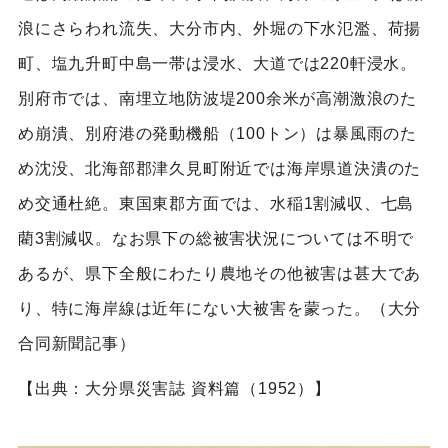
浪にさらわれ流失、大分市内、外堀の下水氾濫、荷揚
町、塩九升町中島一帯は浸水、大道では220軒浸水。
別府市では、南埋立地防波堤200余米が高潮激浪のた
め崩潰、別府港の発動機船（100トン）は暴風雨のた
め沈没、北海部郡津久見町附近では海岸県道決潰のた
め交通杜絶。東国東郡方面では、水稲1割減収、七島
藺3割減収。なお県下の総被害状況については不明で
あるが、県下全般にわたり農地その他被害は甚大であ
り、特に海岸線は近年にない大被害を蒙った。（大分
合同新聞記事）
【出典：大分県災害誌 資料篇（1952）】