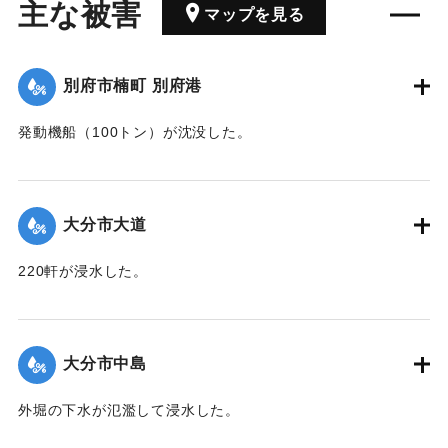
主な被害
マップを見る
別府市楠町 別府港
発動機船（100トン）が沈没した。
｜固有コード:
00363007
大分市大道
220軒が浸水した。
｜固有コード:
00363001
大分市中島
外堀の下水が氾濫して浸水した。