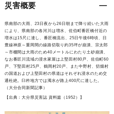
災害概要
県南部の大雨、23日夜から26日朝まで降り続いた大雨
により、県南部の各河川は増水、佐伯町番匠橋付近の
増水は15尺に達し、番匠橋流出、25日午後6時頃、日
豊線神原～重岡間の線路切取り約35坪が崩潰、宗太郎
～市棚間は大雨のため40メートルにわたり土砂崩潰、
なお番匠川流域の浸水家屋は上堅田村80戸、佐伯町60
戸、下堅田村25戸、鶴岡村20戸、また中野村、切畑村
の国道および上堅田村の県道はそれぞれ浸水のため交
通杜絶。臼杵地方では濁水が路上400尺に達した。
（大分合同新聞記事）
【出典：大分県災害誌 資料篇（1952）】