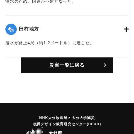
浸水のため、国道が不通となった。
｜固有コード:
00362006
臼杵地方
浸水が路上4尺（約1.2メートル）に達した。
｜固有コード:
00362001
災害一覧に戻る
NHK大分放送局 × 大分大学減災
復興デザイン教育研究センター(CERD)