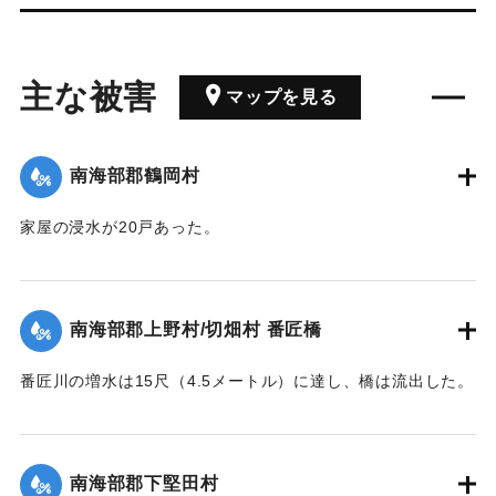
主な被害
マップを見る
南海部郡鶴岡村
家屋の浸水が20戸あった。
｜固有コード:
00362007
南海部郡上野村/切畑村 番匠橋
番匠川の増水は15尺（4.5メートル）に達し、橋は流出した。
｜固有コード:
00362008
南海部郡下堅田村