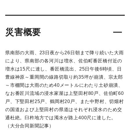
災害概要
県南部の大雨、23日夜から26日朝まで降り続いた大雨
により、県南部の各河川は増水、佐伯町番匠橋付近の
増水は15尺に達し、番匠橋流出、25日午後6時頃、日
豊線神原～重岡間の線路切取り約35坪が崩潰、宗太郎
～市棚間は大雨のため40メートルにわたり土砂崩潰、
なお番匠川流域の浸水家屋は上堅田村80戸、佐伯町60
戸、下堅田村25戸、鶴岡村20戸、また中野村、切畑村
の国道および上堅田村の県道はそれぞれ浸水のため交
通杜絶。臼杵地方では濁水が路上400尺に達した。
（大分合同新聞記事）