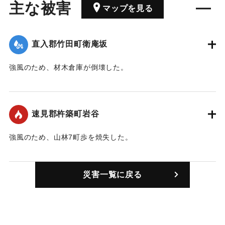
主な被害
マップを見る
直入郡竹田町衛庵坂
強風のため、材木倉庫が倒壊した。
｜固有コード:
00306001
速見郡杵築町岩谷
強風のため、山林7町歩を焼失した。
｜固有コード:
00306002
災害一覧に戻る