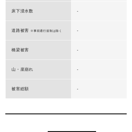
床下浸水数
-
道路被害
-
※事前通行規制は除く
橋梁被害
-
山・崖崩れ
-
被害総額
-