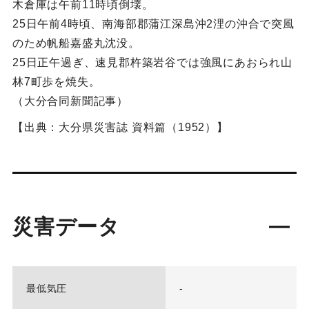
木倉庫は午前11時頃倒壊。
25日午前4時頃、南海部郡蒲江深島沖2浬の沖合で突風
のため帆船嘉盛丸沈没。
25日正午過ぎ、速見郡杵築岩谷では強風にあおられ山
林7町歩を焼失。
（大分合同新聞記事）
【出典：大分県災害誌 資料篇（1952）】
災害データ
最低気圧
-