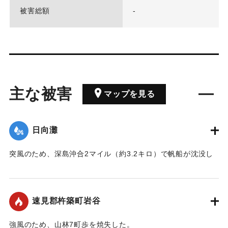
被害総額
-
主な被害
マップを見る
日向灘
突風のため、深島沖合2マイル（約3.2キロ）で帆船が沈没し
た。
｜固有コード:
00306003
速見郡杵築町岩谷
強風のため、山林7町歩を焼失した。