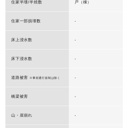
住家半壊/半焼数
戸（棟）
住家一部損壊数
-
床上浸水数
-
床下浸水数
-
道路被害
-
※事前通行規制は除く
橋梁被害
-
山・崖崩れ
-