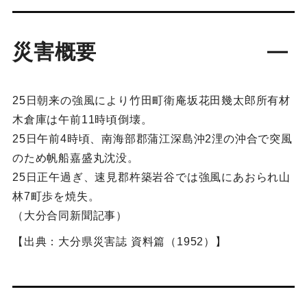
災害概要
25日朝来の強風により竹田町衛庵坂花田幾太郎所有材
木倉庫は午前11時頃倒壊。
25日午前4時頃、南海部郡蒲江深島沖2浬の沖合で突風
のため帆船嘉盛丸沈没。
25日正午過ぎ、速見郡杵築岩谷では強風にあおられ山
林7町歩を焼失。
（大分合同新聞記事）
【出典：大分県災害誌 資料篇（1952）】