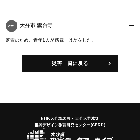
｜固有コード:
00300003
大分市 雲台寺
落雷のため、青年1人が感電しけがをした。
｜固有コード:
00300001
災害一覧に戻る
NHK大分放送局 × 大分大学減災
復興デザイン教育研究センター(CERD)