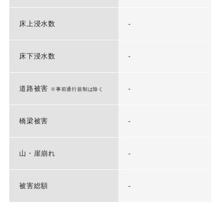
床上浸水数
-
床下浸水数
-
道路被害
-
※事前通行規制は除く
橋梁被害
-
山・崖崩れ
-
被害総額
-