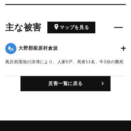
主な被害
マップを見る
大野郡柴原村倉波
風呂前溜池の決壊により、人家5戸、死者11名、牛2頭の斃死
の被害を出した。築造中の堤の真ん中が決壊し、奔流は「向
うの山」の8合目まで突かけ、河向集落の5戸のうち、蔵1棟を
災害一覧に戻る
残して破壊してしまった。祖母の家に遊びに来て馬屋の2階に
寝ていた小学校に入学したばかりの男の子は頭に2寸角くらい
の傷を受けて即死、3日後に人家の下のおびただしいゴミの中
から発見された。一緒に寝ていたいとこの2人は1週間目に原
田付近の大野川で、もう1人は18日目に柴山で発見された。2
人の？末の妹は母屋を出たときに奔流にさらわれ1棟残った蔵
の下に荒い寄せられていた。母親は流され死亡した。ほか7人