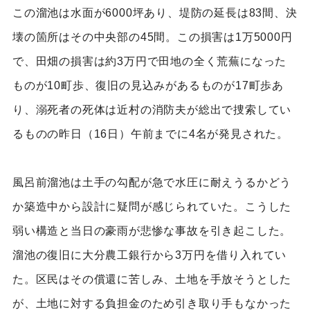
この溜池は水面が6000坪あり、堤防の延長は83間、決
壊の箇所はその中央部の45間。この損害は1万5000円
で、田畑の損害は約3万円で田地の全く荒蕪になった
ものが10町歩、復旧の見込みがあるものが17町歩あ
り、溺死者の死体は近村の消防夫が総出で捜索してい
るものの昨日（16日）午前までに4名が発見された。
風呂前溜池は土手の勾配が急で水圧に耐えうるかどう
か築造中から設計に疑問が感じられていた。こうした
弱い構造と当日の豪雨が悲惨な事故を引き起こした。
溜池の復旧に大分農工銀行から3万円を借り入れてい
た。区民はその償還に苦しみ、土地を手放そうとした
が、土地に対する負担金のため引き取り手もなかった