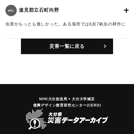
速見郡立石町向野
虫害がもっとも激しかった。ある場所では6反7畝歩の耕作に
対してかろうじて籾が5斗取れたのみだった。
｜固有コード:
00237002
災害一覧に戻る
NHK大分放送局 × 大分大学減災
復興デザイン教育研究センター(CERD)