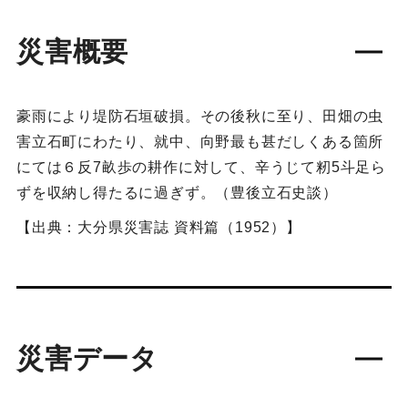
災害概要
豪雨により堤防石垣破損。その後秋に至り、田畑の虫
害立石町にわたり、就中、向野最も甚だしくある箇所
にては６反7畝歩の耕作に対して、辛うじて籾5斗足ら
ずを収納し得たるに過ぎず。（豊後立石史談）
【出典：大分県災害誌 資料篇（1952）】
災害データ