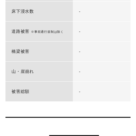
床下浸水数
-
道路被害
-
※事前通行規制は除く
橋梁被害
-
山・崖崩れ
-
被害総額
-