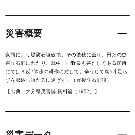
災害概要
豪雨により堤防石垣破損。その後秋に至り、田畑の虫
害立石町にわたり、就中、向野最も甚だしくある箇所
にては６反7畝歩の耕作に対して、辛うじて籾5斗足ら
ずを収納し得たるに過ぎず。（豊後立石史談）
【出典：大分県災害誌 資料篇（1952）】
災害データ