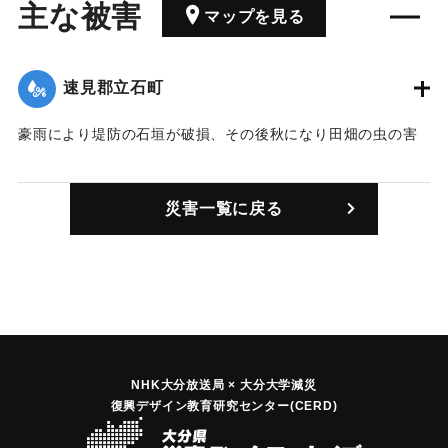
主な被害
マップを見る
速見郡立石町
豪雨により堤防の石垣が破損、その後秋になり田畑の虫の害
が発生した。
｜固有コード:
00237001
災害一覧に戻る
NHK大分放送局 × 大分大学減災
復興デザイン教育研究センター(CERD)