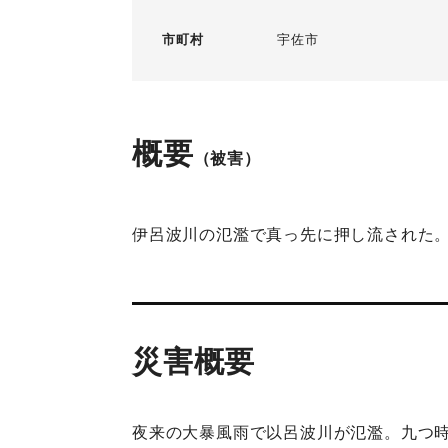
市町村
宇佐市
概要
（被害）
伊呂波川の氾濫で真っ先に押し流された
災害概要
夜来の大暴風雨で以呂波川が氾濫。九つ