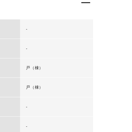
-
-
戸（棟）
戸（棟）
-
-