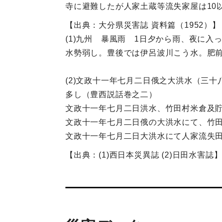
寺に避難したが人家土蔵等流失家屋は10
【出典：大分県災害誌 資料篇（1952）】
(1)九州 暴風雨 1日夕から雨、夜に
水勢弱し。豊後では伊呂波川こう水。肥前
(2)文政十一年七月二日俄之大洪水（三
多し（豊西説話巻之二）
文政十一年七月二日洪水、竹田村米倉及
文政十一年七月二日俄の大洪水にて、竹
文政十一年七月二日大洪水にて人家流失
【出典：(1)西日本災異誌 (2)日田水害誌