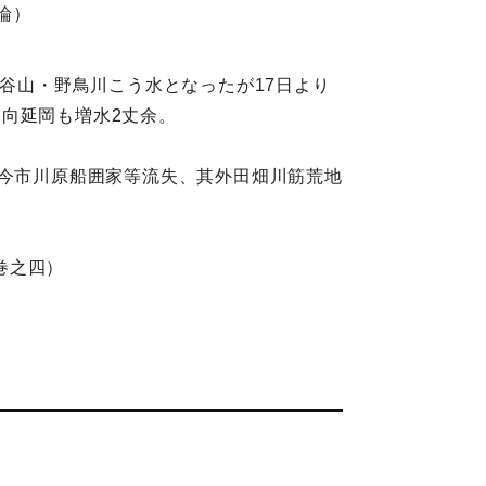
論）
長谷山・野鳥川こう水となったが17日より
向延岡も増水2丈余。
、今市川原船囲家等流失、其外田畑川筋荒地
巻之四）