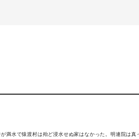
。
時が満水で猿渡村は殆ど浸水せぬ家はなかった。明連院は真