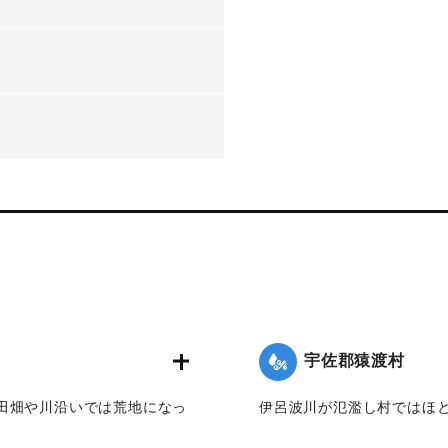
-
-
宇佐郡猿渡村
田畑や川沿いでは荒地になっ
伊呂波川が氾濫し村ではほ