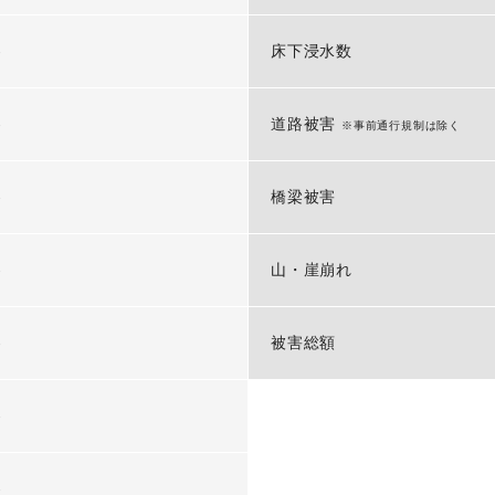
-
床下浸水数
-
道路被害
※事前通行規制は除く
-
橋梁被害
-
山・崖崩れ
-
被害総額
-
-