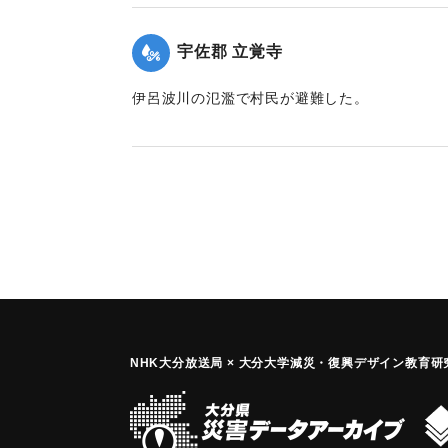
｜固有コード:
00174005
宇佐郡 立覚寺
伊呂波川の氾濫で村民が避難した。
｜固有コード:
00174003
NHK大分放送局 × 大分大学減災
・
復興デザイン教育研究