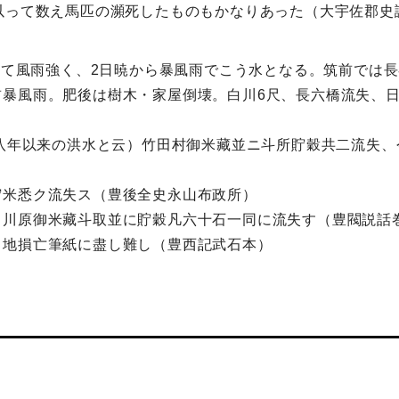
以って数え馬匹の瀕死したものもかなりあった（大宇佐郡史
入って風雨強く、2日暁から暴風雨でこう水となる。筑前では
暴風雨。肥後は樹木・家屋倒壊。白川6尺、長六橋流失、日
十八年以来の洪水と云）竹田村御米藏並ニ斗所貯穀共二流失
貯米悉ク流失ス（豊後全史永山布政所）
田川原御米藏斗取並に貯穀凡六十石一同に流失す（豊閥説話
田地損亡筆紙に盡し難し（豊西記武石本）
】