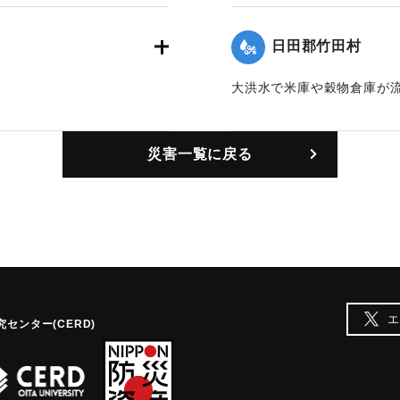
｜固有コード:
00174002
日田郡竹田村
大洪水で米庫や穀物倉庫が流
｜固有コード:
00174004
災害一覧に戻る
エ
センター(CERD)