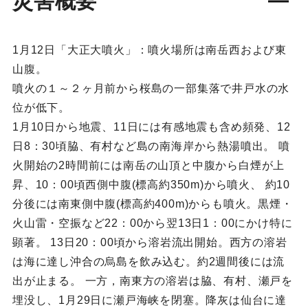
災害概要
1月12日「大正大噴火」：噴火場所は南岳西および東
山腹。
噴火の１～２ヶ月前から桜島の一部集落で井戸水の水
位が低下。
1月10日から地震、11日には有感地震も含め頻発、12
日8：30頃脇、有村など島の南海岸から熱湯噴出。 噴
火開始の2時間前には南岳の山頂と中腹から白煙が上
昇、10：00頃西側中腹(標高約350m)から噴火、 約10
分後には南東側中腹(標高約400m)からも噴火。黒煙・
火山雷・空振など22：00から翌13日1：00にかけ特に
顕著。 13日20：00頃から溶岩流出開始。西方の溶岩
は海に達し沖合の烏島を飲み込む。約2週間後には流
出が止まる。 一方，南東方の溶岩は脇、有村、瀬戸を
埋没し、1月29日に瀬戸海峡を閉塞。降灰は仙台に達