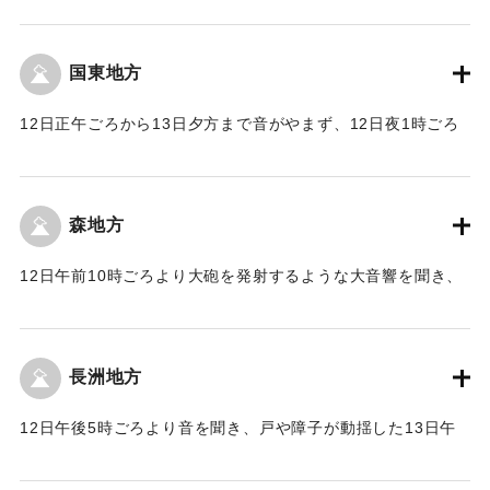
大爆発の際に溶岩に蒸気が混ざったものを噴出し、層巻雲に
に伝え一般に危険がないことを掲示して安心させた。13日は
【出典：豊州新報 大正3年1月15日2面】
その灰が伴って、風向きによって送られてきたもので、大火
早朝から灰が降ったが激しくはなかった。
山爆発の場合は世界を回って各地で記録を作ることがあり、
国東地方
｜固有コード:
00262012
【出典：豊州新報 大正3年1月15日2面】
ジフラクション（光線屈折）の現象により、朝焼けや夕焼け
を作ることがあるものの、今回の降灰は激しくはなく、降雨
12日正午ごろから13日夕方まで音がやまず、12日夜1時ごろ
｜固有コード:
00262004
のときも続いたが、13日午後11時4分から14日朝6時5分まで
もっとも激しくなり戸障子が間断なくガタガタして、はじめ
3ミリメートル4の降雨とともに、南南西や西南西の風が起こ
は演習だと思ったが心配は解消されず警察に尋ねるものもあ
るくらいで、降灰は焼失し、測候所でも記録を感じるほどで
った。13日には午前9時ごろから降灰があって、午前9時から
森地方
もなくなり、大分市をはじめ別府地方はまったく平穏に戻っ
10時がもっとも激しく、屋内に入って非常に迷惑した。
た。最初、別府は鳴動が激しく、人々は恐れおののいたが、
【出典：豊州新報 大正3年1月15日2面】
12日午前10時ごろより大砲を発射するような大音響を聞き、
その感じの強弱や地震の有無は山の近さと地質の硬軟に起因
同時に建具が動揺して、町村民は大変心配して、13日午前10
するもので更に恐れるものではないとのこと。
｜固有コード:
00262005
時ごろから降灰があって通行中に目口に入り呼吸困難になる
【出典：豊州新報 大正3年1月15日2面】
ほどで、特に12日夜は地震の襲来をおそれ、屋外へ出て万が
長洲地方
一の事態を避けようとするものもいた。
｜固有コード:
00262013
【出典：豊州新報 大正3年1月15日2面】
12日午後5時ごろより音を聞き、戸や障子が動揺した13日午
前1時から3時の間がもっとも激しく、13日は終日降灰があっ
｜固有コード:
00262006
た。警察は12日県庁に問い合わせを行い、危険がないことを