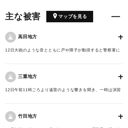
主な被害
マップを見る
高田地方
12日大砲のような音とともに戸や障子が動揺すると警察署に
問い合わせするものがあり、警察署はさらに県庁に問い合わ
せを行い桜島の爆発を知り、直ちに町役場および各駐在所に
危険がないことを通知して一般を安堵させた。13日は終日降
三重地方
灰があって四辺を塞いだ。
【出典：豊州新報 大正3年1月15日2面】
12日午前11時ごろより遠雷のような響きを聞き、一時は演習
だと思われたが、次第に激しい揺れが加わり、戸障子が動揺
｜固有コード:
00262009
したので警察署に問い合わせする人もいた。警察署はさらに
県庁に問い合わせたところ危険がないことを知り、人々の警
竹田地方
戒をとき安心させた。13日は降灰があって、午前9時、10時
の間にたいへん屋内に入ってきて大変な迷惑を感じた。