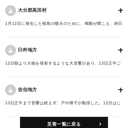
掲示したが中には危険を心配して避難準備をしたものもい
大分郡高田村
た。
【出典：豊州新報 大正3年1月15日2面】
1月12日に発生した桜島の噴火のために、鳴動が聞こえ、終日
降灰した。
｜固有コード:
00262008
｜固有コード:
00262001
臼杵地方
12日朝より大砲を発射するような大音響があり、13日正午ご
ろまで継続した。特に12日午前1、2時の間がもっとも激し
く、戸障子は絶えず動揺し、13日は明け方より降灰があり、
街路は靴跡を残すほどで、町民の心配は大変なもので、中に
佐伯地方
は行李を整え避難準備をするものもあったが、危険なところ
がないと判明し、ようやく安堵したが、一時はたいへんな騒
13日正午まで音響は絶えず、戸や障子が動揺した。12日はじ
ぎだった。
めに音を聞くと町村民は海軍の演習があることを伝えるもの
【出典：豊州新報 大正3年1月15日2面】
の、ほとんど間がないために、ついに心配するようになり、
災害一覧に戻る
警察署に問い合わせする人も少なくなく、警察署は県庁に問