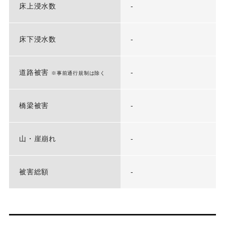
床上浸水数
-
床下浸水数
-
道路被害
-
※事前通行規制は除く
橋梁被害
-
山・崖崩れ
-
被害総額
-