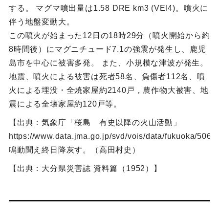
する。 マグマ噴出量は1.58 DRE km3 (VEI4)。噴火に
伴う地盤変動大。
この噴火が始まった12日の18時29分（噴火開始から約
8時間後）にマグニチュード7.1の強震が発生し、鹿児
島市を中心に被害多発。 また、小規模な津波が発生。
地震、噴火による被害は死者58名、負傷者112名、噴
火による埋没・全焼家屋約2140戸，農作物大被害、地
震による全壊家屋約120戸等。
【出典：気象庁「桜島 有史以降の火山活動」
https://www.data.jma.go.jp/svd/vois/data/fukuoka/506
鳴動聞え終日降灰す。（高田村史）
【出典：大分県災害誌 資料篇（1952）】