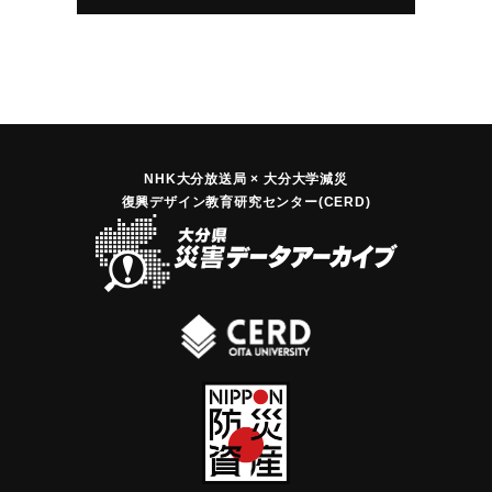
｜固有コード:
00262002
い合わせし、桜島爆発とともに危険がないことを知ると、役
場に通知して、町役場から一般にこのことを伝えて初めて安
心した。12日夜から13日正午ごろまで降灰があり、一時は目
口に入って通行困難になったが、13日夜の大雨もあってよう
やく静まった。
【出典：豊州新報 大正3年1月15日2面】
NHK大分放送局 × 大分大学減災
復興デザイン教育研究センター(CERD)
｜固有コード:
00262003