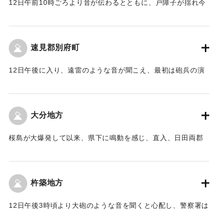
12日午前10時ごろより音が伝わるとともに、戸障子が揺れ今
【出典：豊州新報 大正3年1月15日2面】
にも地震が来るかと気遣われ、一時は大変に心配されたが、
13日午前8時ごろから降灰があったが、ひどくはなく板の間を
｜固有コード:
00262010
白くするほどだった。
速見郡別府町
【出典：豊州新報 大正3年1月15日2面】
12日午後に入り、遠雷のような音が聞こえ、最初は砲兵の演
｜固有コード:
00262011
習くらい思っていたが、午後5時頃になって音がますます激し
くなり、戸障子の振動が激しく、特にガラス障子は家の中に
いる心地がせず、温泉地帯だということもあって周章狼狽の
大分地方
あまり飛び出すものもいた。桜島の爆発が知らされるまで
は、鶴見山の鳴動だと人心は恐れおののきたち騒ぎ、町民の
桜島が大爆発して以来、県下に鳴動を感じ、直入、日田両郡
2、3はこの大事件をなぜそのままにしておくかと怒鳴りだ
をはじめ各地より大分測候所に照会し、人心は落ち着かない
し、警察、町役場、宿屋組合などはただちに大分測候所に問
ところ、12日になり原因が明らかとなり、全く心配すること
い合わせ、桜島が爆発したことを各戸に触れ歩くなど一時混
はないものだと、いちいち電報や電話で回答して人心は安堵
乱したが、新聞の号外などで懸念することはないと知り安心
杵築地方
したが、以来測候所における記録も徐々に感じられなくな
した。13日午後も継続して鳴動が聞こえ、戸障子に微動を感
り、13日に至っては微細の脈動を示すのみとなり、早朝急に
じたが同日夜に入って朝からの降灰は屋根や縁側などに真っ
12日午後3時頃より大砲のような音を聞くと心配し、警察署は
曇天となり10時ごろからしきりに降灰をみるが、これは桜島
白に積もったが雨のためにようやく落ち着いた。
大分測候所に問い合わせ、桜島の爆発を知り、さらに町役場