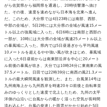
がら佐賀県から福岡県を通過し、20時頃響灘へ抜け
た。その後、速度を速めながら日本海を北東へ進ん
だ。このため、大分県では4日23時には南部、西部、
中部の全域が、5日2時には大分県の全域が風速15メー
トル以上の強風域に入った。6日6時には南部と西部の
一部が、10時には大分県の全域が風速25メートル以上
の暴風域に入った。県内では5日昼過ぎから平均風速
10メートルを超えるやや強い風が吹きはじめ、暴風域
に入った6日昼前からは南東部沿岸を中心に20メート
ル前後の暴風が吹き、大分では10時24分に東南東の風
37.5メートル、日田では22時39分に南西の風21.3メー
トルの最大瞬間風速を観測した。また、台風第14号は
九州南海上から九州西岸を時速20キロ前後と自転車並
みのゆっくりとした速度で北上したため、九州の太平
洋側の山沿いに台風からの暖かく湿った空気が長時間
流れ込んだ。台風の発達した雨雲がかかり始めた5日