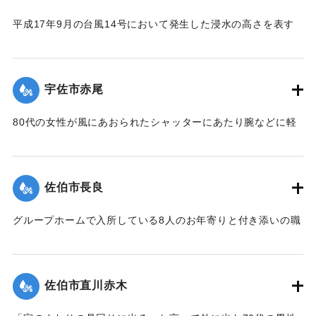
平成17年9月の台風14号において発生した浸水の高さを表す
水位標である。
道路から約２メートルの位置に湛水位が示されている。
宇佐市赤尾
｜固有コード:
01127008
80代の女性が風にあおられたシャッターにあたり腕などに軽
いけがをした。
｜固有コード:
01127006
佐伯市長良
グループホームで入所している8人のお年寄りと付き添いの職
員あわせて13人が床下浸水のため建物内に取り残された。こ
のため消防がボートを出して13人全員を救出、けがなどはな
かった。
佐伯市直川赤木
｜固有コード:
01127007