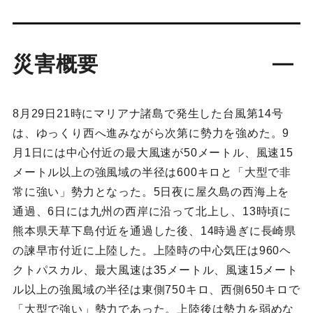
災害概要
8月29日21時にマリアナ諸島で発生した台風第14号
は、ゆっくり西へ進みながら次第に勢力を強めた。9
月1日には中心付近の最大風速が50メートル、風速15
メートル以上の強風域の半径は600キロと「大型で非
常に強い」勢力となった。5日夜に屋久島の西海上を
通過、6日には九州の西岸に沿って北上し、13時頃に
熊本県天草下島付近を通過した後、14時過ぎに長崎県
の諫早市付近に上陸した。上陸時の中心気圧は960ヘ
クトパスカル、最大風速は35メートル、風速15メート
ル以上の強風域の半径は東側750キロ、西側650キロで
「大型で強い」勢力であった。上陸後は勢力を弱めな