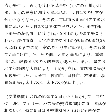
流が発生し、近くを流れる花合野（かごの）川が氾
濫。近くの民家に濁流が流れ込み、女性1名の行方が
分からなくなった。その後、竹田市荻町南河内で滝水
川に流された女性2名は遺体で発見された。湯布院町
下湯平の花合野川に流された女性1名も遺体で発見さ
れた。佐伯市直川大字赤木で男性1名が6日の08時頃か
ら13時頃までの間、家の見回り中に転倒し、その影響
で7日に死亡した。その他、大雨と暴風により、重傷
者4名、軽傷者7名の人的被害があった。また、県内各
地で記録的な大雨により、山がけ崩れ、道路損壊等が
多数発生した。大分市、佐伯市、臼杵市、杵築市、湯
布院町等は床上浸水、床下浸水が続出した。
（交通機関）台風の影響で5 日から7 日かけて、航空
便、JR、フェリー、バス等の交通機関は欠航、運休が
相次いだ。特に6 日は各交通機関ともほぼ全便が欠