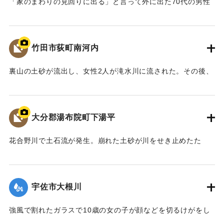
「家のまわりの見回りに出る」と言って外に出た70代の男性
が、浴室に入ったまま耳から血を流して倒れているのが発見
された。病院に運ばれたが死亡が確認された。自宅の敷地に
脚立が倒れていたことや男性の頭にこぶがあり、足もけがし
竹田市荻町南河内
ていることなどから、脚立で何らかの作業中に強風にあおら
れ転倒し、これが原因で死亡したのではないかと見ている。
裏山の土砂が流出し、女性2人が滝水川に流された。その後、
流された2人とも遺体で発見された。
｜固有コード:
01127001
｜固有コード:
01127002
大分郡湯布院町下湯平
花合野川で土石流が発生。崩れた土砂が川をせき止めたた
め、川の水があふれ出し、近くの民家に濁流が流れ込んだ。
70代の女性1名の行方が分からなくなった。
宇佐市大根川
｜固有コード:
01127003
強風で割れたガラスで10歳の女の子が顔などを切るけがをし
た。