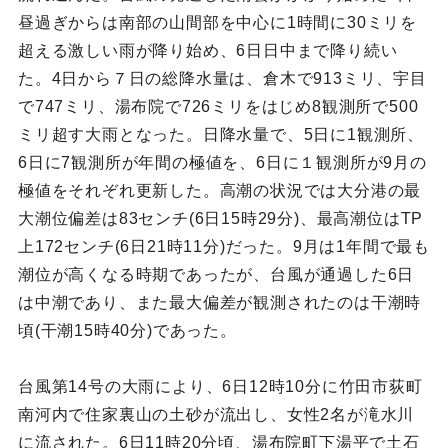
昼過ぎからは南部の山間部を中心に1時間に30ミリを
超える激しい雨が降り始め、6日日中まで降り続い
た。4日から７日の総降水量は、倉木で913ミリ、宇目
で747ミリ、湯布院で726ミリをはじめ8観測所で500
ミリ超す大雨となった。日降水量で、5日に1観測所、
6日に7観測所が年間の極値を、6日に１観測所が9月の
極値をそれぞれ更新した。高潮の状況では大分港の最
大潮位偏差は83センチ(6日15時29分)、最高潮位はTP
上172センチ(6日21時11分)だった。9月は1年間で最も
潮位が高くなる時期であったが、台風が通過した6日
は中潮であり、また最大偏差が観測されたのは干潮時
頃(干潮15時40分)であった。
台風第14号の大雨により、6日12時10分に竹田市荻町
南河内で住家裏山の土砂が流出し、女性2名が滝水川
に流された。6日11時20分頃、湯布院町下湯平で土石