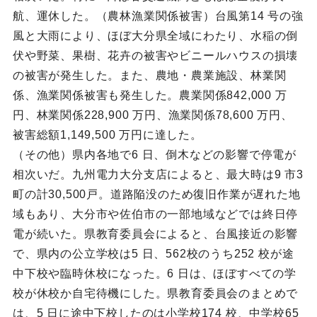
航、運休した。（農林漁業関係被害）台風第14 号の強
風と大雨により、ほぼ大分県全域にわたり、水稲の倒
伏や野菜、果樹、花卉の被害やビニールハウスの損壊
の被害が発生した。また、農地・農業施設、林業関
係、漁業関係被害も発生した。農業関係842,000 万
円、林業関係228,900 万円、漁業関係78,600 万円、
被害総額1,149,500 万円に達した。
（その他）県内各地で6 日、倒木などの影響で停電が
相次いだ。九州電力大分支店によると、最大時は9 市3
町の計30,500戸。道路陥没のため復旧作業が遅れた地
域もあり、大分市や佐伯市の一部地域などでは終日停
電が続いた。県教育委員会によると、台風接近の影響
で、県内の公立学校は5 日、562校のうち252 校が途
中下校や臨時休校になった。6 日は、ほぼすべての学
校が休校か自宅待機にした。県教育委員会のまとめで
は、5 日に途中下校したのは小学校174 校、中学校65