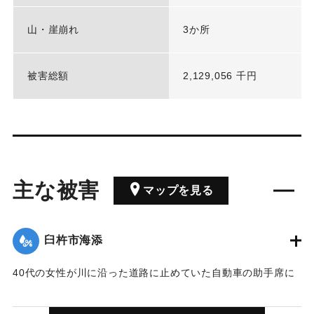
山・崖崩れ
3か所
被害総額
2,129,056 千円
主な被害
マップを見る
臼杵市海添
40代の女性が川に沿った道路に止めていた自動車の助手席に
乗り込もうとした際、足を滑らせて鑪川に転落。約500メート
ル下の海添川に流され死亡した。