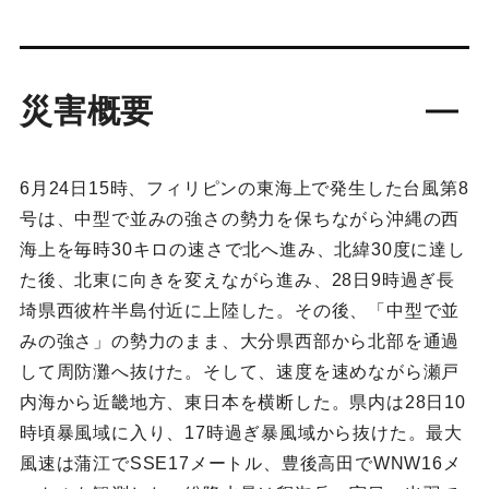
災害概要
6月24日15時、フィリピンの東海上で発生した台風第8
号は、中型で並みの強さの勢力を保ちながら沖縄の西
海上を毎時30キロの速さで北へ進み、北緯30度に達し
た後、北東に向きを変えながら進み、28日9時過ぎ長
埼県西彼杵半島付近に上陸した。その後、「中型で並
みの強さ」の勢力のまま、大分県西部から北部を通過
して周防灘へ抜けた。そして、速度を速めながら瀬戸
内海から近畿地方、東日本を横断した。県内は28日10
時頃暴風域に入り、17時過ぎ暴風域から抜けた。最大
風速は蒲江でSSE17メートル、豊後高田でWNW16メ