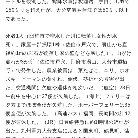
ートルを観測した。総降水量は釈迦岳、宇目、出羽で
150ミリを超えたが、大分空港や蒲江では50ミリ以下
であった。
死者1人（臼杵市で増水した川に転落し女性が水
死）。家屋一部損壊1棟（佐伯市戸穴で、裏山から直
径約1mの岩石が崩落し家の壁などを壊した）。山がけ
崩れが3か所（佐伯市戸穴、別府市湯山、大分巿廻栖
野）で発生した。農業被害は、菜たばこ、ユリ、ホオ
ズキ、ピーマンの葉ずれ、倒伏、茎折れの被害が出
た。交通機関は欠航や運休が相次いだ。（航空）28日
午前中を中心に27便が欠航した。（海上）フェリーは
夕方までほぼ全便が欠航した。ホーバーフェリーは35
便全便が欠航した。（高速バス）福岡、長崎間の計42
便が運休した。（JR）日豊線特急に約1時問の遅れが
出た。九州電力大分支店によると国東町、鶴見町、蒲