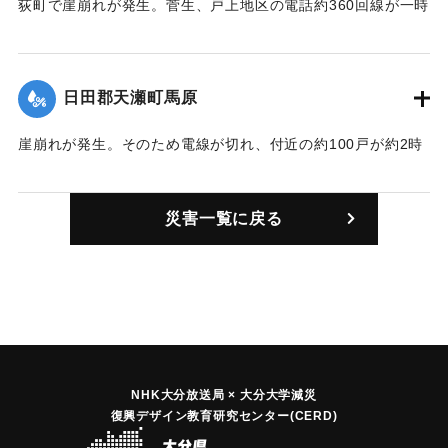
荻町で崖崩れが発生。菅生、戸上地区の電話約360回線が一時
不通となった。
｜固有コード:
01059005
日田郡天瀬町馬原
崖崩れが発生。そのため電線が切れ、付近の約100戸が約2時
間停電した。
｜固有コード:
01059001
災害一覧に戻る
NHK大分放送局 × 大分大学減災
復興デザイン教育研究センター(CERD)