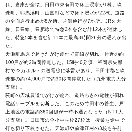
れ、倉庫が全壊。日田巿東有田で床上浸水が1棟。玖
珠町、耶馬渓町、山国町などで床下浸水が22棟。道路
の全面通行止めが8か所。片側通行が7か所。JR久大
線、日豊線、豊肥線で特急3本を含む計12本が運休し
た。特急5本を含む計11本に最高3時問26分の遅れが出
た。
天瀬町馬原で起きたがけ崩れで電線が切れ、付近の約
100戸が約2時間停電した。15時40分頃、福岡県矢部
村で22万ボルトの送電線に落雷があり、日田市郡と玖
珠郡の約74,000戸で約30秒間停電した（九州電力大分
支店）。
荻町の広域農道でがけが崩れ、道路わきの電柱が倒れ
電話ケーブルを切断した。このため竹田市の菅生、戸
上地区の電話約360回線が一時不通となった（NTT大
分支店）。日田市の全小中学校27校は、授業を途中で
打ち切り下校させた。天瀨町や前津江村の3校も午前