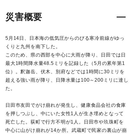
災害概要
5月14日、日本海の低気圧からのびる寒冷前線がゆっ
くりと九州を南下した。
このため、県の西部を中心に大雨が降り、日田では日
最大1時間降水量48.5ミリを記録した（5月の累年第1
位）。釈迦岳、伏木、別府などでは1時間に30ミリを
超える強い雨が降り、日降水量は100～200ミリに達し
た。
日田巿友田でがけ崩れが発生し、健康食品会社の食庫
を押しつぶし、中にいた女性1人が生き埋めとなって
死亡した。荻町で行方不明が1人。日田巿や玖珠町を
中心に山がけ崩れが14か所。武蔵町で民家の裏山が崩