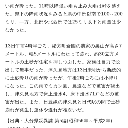
い雨が降った。11時以降強い雨も止み大雨は峠を越え
た。県下の降雨状況をみると県の中部以南で100～200
ミリ、—方、北部や北西部では25ミリ以下と雨量は少
なかった。
13日午前4時半ごろ、緒方町倉園の農家の裏山が高さ7
メートル、幅5メートルにわたって崩れ、約30立方メ
ートルの土砂が住宅を押しつぶした。家族は自力で脱
出して無事だった。津久見地方は13日未明から断続的
に土砂降りの雨が降ったが、午後2時ごろには小降り
になった。この雨でミカン園、農道などで被害が続出
し、津久見地方で床上浸水4、床下浸水71戸などの被
害が出た。また、日豊線の津久見と日代駅の間で土砂
崩れが発生し運休や遅れが相次いだ。
【出典：大分県災異誌 第5編(昭和56年～平成2年)