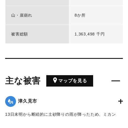
山・崖崩れ
8か所
被害総額
1,363,498 千円
主な被害
マップを見る
津久見市
13日未明から断続的に土砂降りの雨が降ったため、ミカン
園、農道などで被害が続出し、津久見地方で床上浸水4、床下